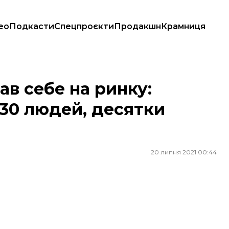
ео
Подкасти
Спецпроєкти
Продакшн
Крамниця
 людей, десятки поранених
ав себе на ринку:
30 людей, десятки
20 липня 2021 00:44