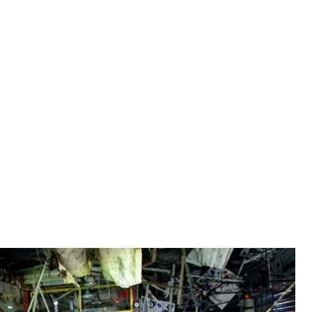
сті Садр, Ірак, 19 липня 2021 року
lid Mohammed
підірвав себе на переповненому ринку.
стали поранення.