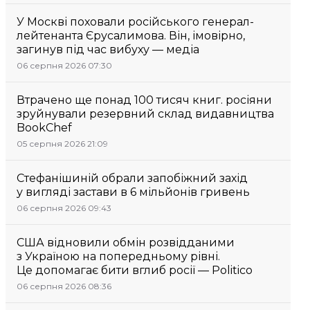
У Москві поховали російського генерал-
лейтенанта Єрусалимова. Він, імовірно,
загинув під час вибуху — медіа
06 серпня 2026 07:30
Втрачено ще понад 100 тисяч книг. росіяни
зруйнували резервний склад видавництва
BookChef
05 серпня 2026 21:09
Стефанішиній обрали запобіжний захід
у вигляді застави в 6 мільйонів гривень
06 серпня 2026 09:43
США відновили обмін розвідданими
з Україною на попередньому рівні.
Це допомагає бити вглиб росії — Politico
06 серпня 2026 08:36