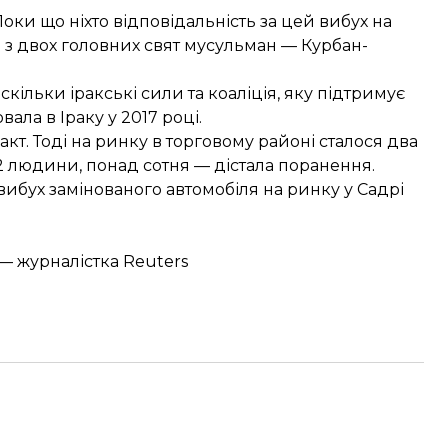
Поки що ніхто відповідальність за цей вибух на
о з двох головних свят мусульман — Курбан-
кільки іракські сили та коаліція, яку підтримує
вала в Іраку у 2017 році.
акт. Тоді на ринку в торговому районі сталося два
 людини, понад сотня — дістала поранення.
 вибух замінованого автомобіля на ринку у Садрі
— журналістка Reuters