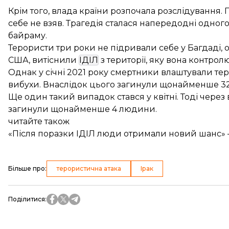
Крім того, влада країни розпочала розслідування. 
себе не взяв. Трагедія сталася напередодні одног
байраму.
Терористи три роки не підривали себе у Багдаді, ос
США, витіснили
ІДІЛ
з території, яку вона контролю
Однак у січні 2021 року смертники
влаштували
тер
вибухи. Внаслідок цього загинули щонайменше 32
Ще один такий випадок стався у квітні. Тоді через
загинули щонайменше 4 людини.
читайте також
«Після поразки ІДІЛ люди отримали новий шанс» 
Більше про
:
терористична атака
Ірак
Поділитися
: