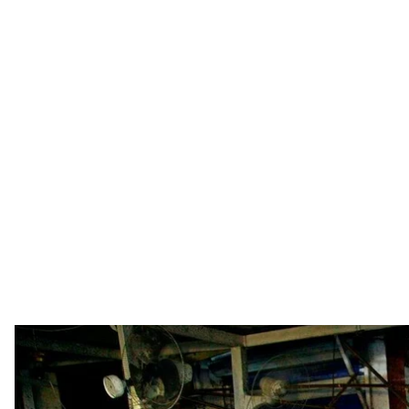
Люди на місці вибуху на ринку у мі
AP Photo/Kha
У місті Садр, що біля Багдада, 19 липня терорист 
Щонайменше 30 людей загинули, близько 60 — ді