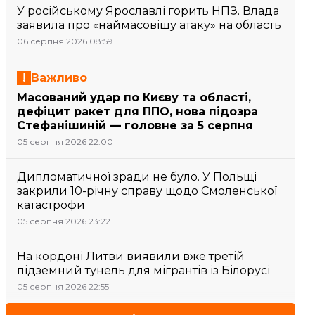
У російському Ярославлі горить НПЗ. Влада
заявила про «наймасовішу атаку» на область
06 серпня 2026 08:59
Важливо
Масований удар по Києву та області,
дефіцит ракет для ППО, нова підозра
Стефанішиній — головне за 5 серпня
05 серпня 2026 22:00
Дипломатичної зради не було. У Польщі
закрили 10-річну справу щодо Смоленської
катастрофи
05 серпня 2026 23:22
На кордоні Литви виявили вже третій
підземний тунель для мігрантів із Білорусі
05 серпня 2026 22:55