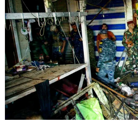
Про це повідомляють
Al Jazeera
та
The Associated P
Кількість загиблих може зрости, оскільки деякі з
загиблих є діти. Деякі магазини внаслідок вибуху з
У Міністерстві внутрішніх справ заявили, що під ч
місцевого виробництва. Іракські військові повідо
Казимі наказав заарештувати командира полку феде
ринку.