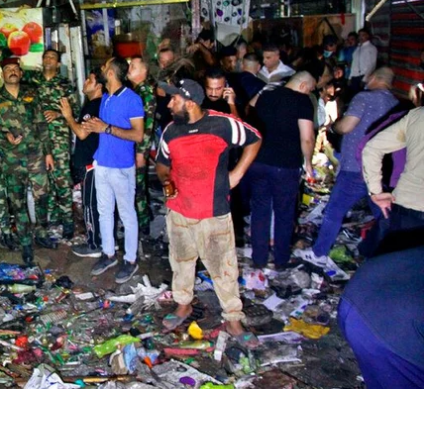
ress
з посиланням на іракську владу.
 поранених перебувають у критичному стані. Серед
горіли.
ас теракту використали саморобну вибухівку
мили, що прем'єр-міністр країни Мустафа аль-
ральної поліції, який відповідав за порядок на