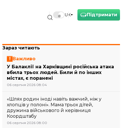
Підтримати
UK
Зараз читають
Важливо
У Балаклії на Харківщині російська атака
вбила трьох людей. Били й по інших
містах, є поранені
06 серпня 2026 08:04
«Шлях родин іноді навіть важчий, ніж у
хлопців у полоні». Мама трьох дітей,
дружина військового й керівниця
Коордштабу
06 серпня 2026 08:00