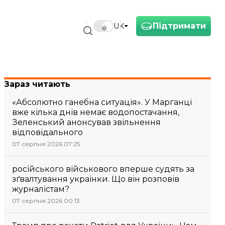
Підтримати
UK
Зараз читають
«Абсолютно ганебна ситуація». У Марганці
вже кілька днів немає водопостачання,
Зеленський анонсував звільнення
відповідального
07 серпня 2026 07:25
російського військового вперше судять за
зґвалтування українки. Що він розповів
журналістам?
07 серпня 2026 00:13