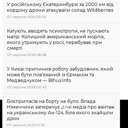
У російському Єкатеринбурзі за 2000 км від
кордону дрони атакували склад Wildberries
07 серпня 2026 09:05
Катують, вводять психотропи, не пускають
матір. Колишній американський морпіх,
якого утримують у росії, перебуває при
смерті
07 серпня 2026 08:48
У Києві припинив роботу забудовник, який
може бути пов’язаний із Єрмаком та
Медведчуком — Bihus.Info
07 серпня 2026 00:43
Боєприпасів на борту не було. Влада
Підтримати
Німеччини заперечує дані медіа про вантаж
на українському Ан-124, біля якого знайшли
дрон
Підтримай hromadske.
07 серпня 2026 10:33