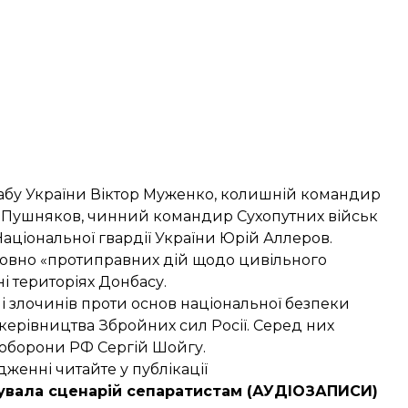
абу України Віктор Муженко, колишній командир
й Пушняков, чинний командир Сухопутних військ
аціональної гвардії України Юрій Аллеров.
осовно «протиправних дій щодо цивільного
і територіях Донбасу.
і злочинів проти основ національної безпеки
 керівництва Збройних сил Росії. Серед них
ноборони РФ Сергій Шойгу.
женні читайте у публікації
ктувала сценарій сепаратистам (АУДІОЗАПИСИ)