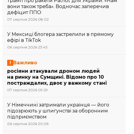
Трамп про ракети Patriot для України: «Нам
вони також треба». Водночас заперечив
дефіцит ППО
07 серпня 2026 08:02
У Мексиці блогера застрелили в прямому
ефірі в TikTok
06 серпня 2026 23:43
Важливо
росіяни атакували дроном людей
на ринку на Сумщині. Відомо про 10
постраждалих, двоє у важкому стані
07 серпня 2026 09:29
У Німеччині затримали українця — його
підозрюють у шпигунстві за оборонним
підприємством
06 серпня 2026 20:06