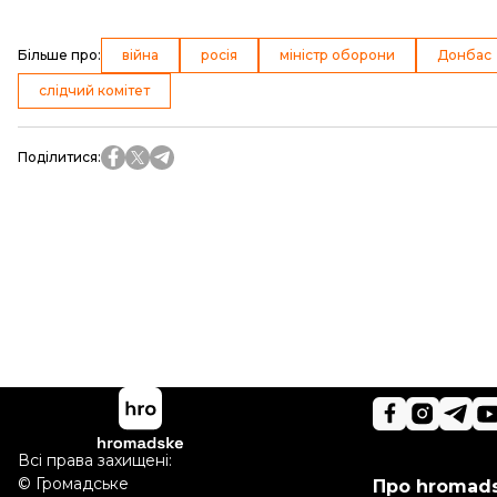
Більше про
:
війна
росія
міністр оборони
Донбас
слідчий комітет
Поділитися
:
Всі права захищені:
©
Громадське
Про hromad