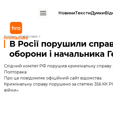
Новини
Тексти
Думки
Від
В Росії порушили справу проти міністра оборони і начальника Генш
Головна
Лайфстайл
В Росії порушили справ
оборони і начальника 
Слідчий комітет РФ порушив кримінальну справу 
Полторака.
Про це
повідомляє
офіційний сайт відомства.
Кримінальну справу порушено за статтею 356 КК 
війни».