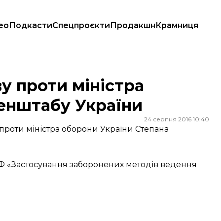
ео
Подкасти
Спецпроєкти
Продакшн
Крамниця
табу України
у проти міністра
Генштабу України
24 серпня 2016 10:40
проти міністра оборони України Степана
РФ «Застосування заборонених методів ведення