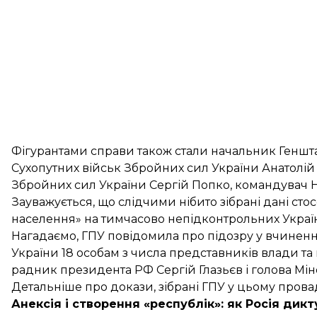
Фігурантами справи також стали начальник Геншт
Сухопутних військ Збройних сил України Анатолі
Збройних сил України Сергій Попко, командувач Н
Зауважується, що слідчими нібито зібрані дані ст
населення» на тимчасово непідконтрольних Україн
Нагадаємо, ГПУ
повідомила
про підозру у вчиненн
України 18 особам з числа представників влади та
радник президента РФ Сергій Глазьєв і голова Мі
Детальніше про докази, зібрані ГПУ у цьому провад
Анексія і створення «республік»: як Росія ди