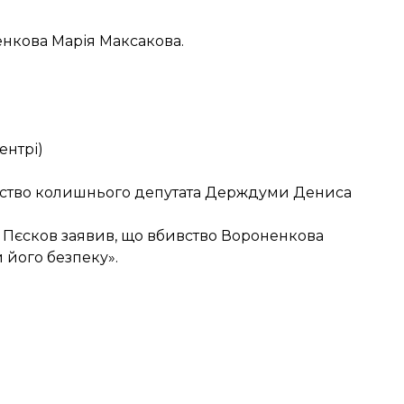
ненкова
Марія Максакова
.
ентрі)
вство колишнього депутата Держдуми Дениса
й Пєсков заявив, що вбивство Вороненкова
и його безпеку».