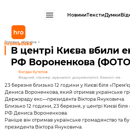
Новини
Тексти
Думки
Від
В центрі Києва вбили екс-депутата Держдуми РФ Вороненкова 
Головна
Україна
В центрі Києва вбили 
РФ Вороненкова (ФОТ
Богдан Кутєпов
Ведучий, стрімер, журналіст, документаліст, баяніст, медіатренер. На Громадському від самого початку, керує проектом hromadske.doc. Має загострене почуття справедливості і готовий боротися навіть з вітряками, аби відстояти честь професії.
23 березня близько 12 години у Києві біля «Пре
Дениса Вороненкова, який отримав українське гро
Держзраду екс—президента Віктора Януковича.
Близько 12 години, 23 березня, у центрі Києві біл
РФ Дениса Вороненкова
.
Раніше він отримав українське громадянство та бу
президента Віктора Януковича.