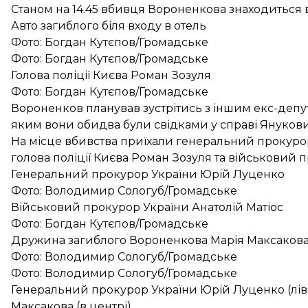
Станом на 14.45 вбивця Вороненкова знаходиться в
Авто загиблого біля входу в отель
Фото: Богдан Кутєпов/Громадське
Фото: Богдан Кутєпов/Громадське
Голова поліції Києва Роман Зозуля
Фото: Богдан Кутєпов/Громадське
Вороненков планував зустрітись з іншим екс-деп
яким вони обидва були свідками у справі Янукови
На місце вбивства приїхали генеральний прокуро
голова поліції Києва Роман Зозуля та військовий п
Генеральний прокурор України Юрій Луценко
Фото: Володимир Сологуб/Громадське
Військовий прокурор України Анатолій Матіос
Фото: Богдан Кутєпов/Громадське
Дружина загиблого Вороненкова Марія Максакова 
Фото: Володимир Сологуб/Громадське
Фото: Володимир Сологуб/Громадське
Генеральний прокурор України Юрій Луценко (лів
Максакова (в центрі)