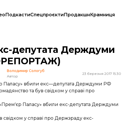
ео
Подкасти
Спецпроєкти
Продакшн
Крамниця
(ФОТОРЕПОРТАЖ)
екс-депутата Держдуми
ОРЕПОРТАЖ)
Володимир Сологуб
23 березня 2017 15:30
Автор
м'єр Паласу» вбили екс—депутата Держдуми РФ
мадянство та був свідком у справі про
я «Прем'єр Паласу»
вбили екс-депутата Держдуми
в свідком у справі про Держзраду екс-