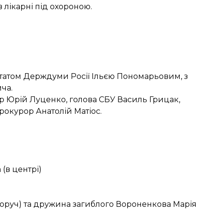
 лікарні під охороною.
утатом Держдуми Росії Ільєю Пономарьовим, з
ча.
р Юрій Луценко, голова СБУ Василь Грицак,
рокурор Анатолій Матіос.
(в центрі)
оруч) та дружина загиблого Вороненкова Марія