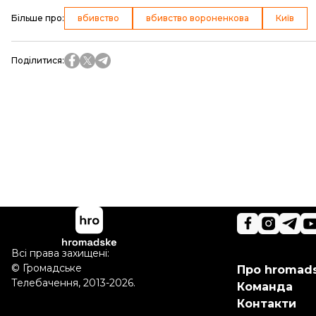
Більше про
:
вбивство
вбивство вороненкова
Київ
Поділитися
:
Всі права захищені:
©
Громадське
Про hromad
Телебачення
,
2013-2026.
Команда
Контакти