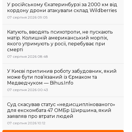
У російському Єкатеринбурзі за 2000 км від
кордону дрони атакували склад Wildberries
07 серпня 2026 09:05
Катують, вводять психотропи, не пускають
матір. Колишній американський морпіх,
якого утримують у росії, перебуває при
смерті
07 серпня 2026 08:48
У Києві припинив роботу забудовник, який
може бути пов’язаний із Єрмаком та
Медведчуком — Bihus.Info
07 серпня 2026 00:43
Суд скасував статус «недисциплінованого»
для екскомбата 47 ОМБр Ширшина, який
заявляв про втрати людей
07 серпня 2026 10:12