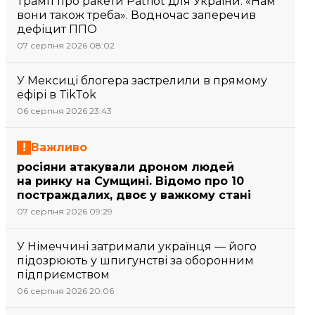
Трамп про ракети Patriot для України: «Нам
вони також треба». Водночас заперечив
дефіцит ППО
07 серпня 2026 08:02
У Мексиці блогера застрелили в прямому
ефірі в TikTok
06 серпня 2026 23:43
Важливо
росіяни атакували дроном людей
на ринку на Сумщині. Відомо про 10
постраждалих, двоє у важкому стані
07 серпня 2026 09:29
У Німеччині затримали українця — його
підозрюють у шпигунстві за оборонним
підприємством
06 серпня 2026 20:06