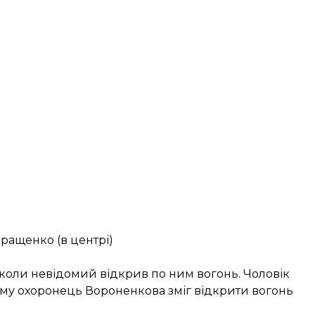
еращенко (в центрі)
 коли невідомий відкрив по ним вогонь. Чоловік
ому охоронець Вороненкова зміг відкрити вогонь