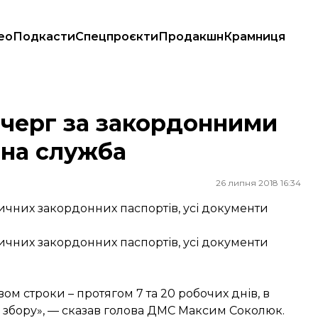
ео
Подкасти
Спецпроєкти
Продакшн
Крамниця
ційна служба
 черг за закордонними
йна служба
26 липня 2018 16:34
ичних закордонних паспортів, усі документи
ичних закордонних паспортів, усі документи
м строки – протягом 7 та 20 робочих днів, в
о збору», — сказав голова ДМС Максим Соколюк.