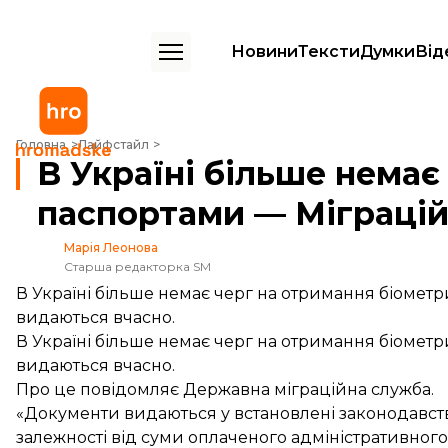
Новини
Тексти
Думки
Від
В Україні більше немає черг за закордонними паспортами — Мігра
Головна
Лайфстайл
В Україні більше немає
паспортами — Міграці
Марія Леонова
Старша редакторка SM
В Україні більше немає черг на отримання біометр
видаються вчасно.
В Україні більше немає черг на отримання біометр
видаються вчасно.
Про це
повідомляє
Державна міграційна служба.
«Документи видаються у встановлені законодавство
залежності від суми оплаченого адміністративног