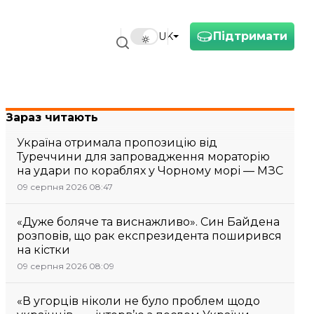
Підтримати
UK
Зараз читають
Україна отримала пропозицію від
Туреччини для запровадження мораторію
на удари по кораблях у Чорному морі — МЗС
09 серпня 2026 08:47
«Дуже боляче та виснажливо». Син Байдена
розповів, що рак експрезидента поширився
на кістки
09 серпня 2026 08:09
«В угорців ніколи не було проблем щодо