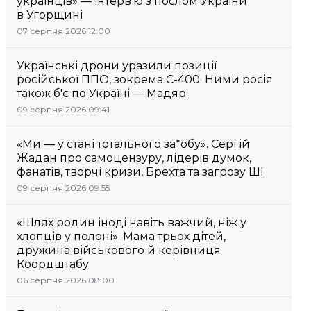
українців» — інтерв’ю з послом України
в Угорщині
07 серпня 2026 12:00
Українські дрони уразили позиції
російської ППО, зокрема С-400. Ними росія
також б'є по Україні — Мадяр
09 серпня 2026 09:41
«Ми — у стані тотального за*обу». Сергій
Жадан про самоцензуру, лідерів думок,
фанатів, творчі кризи, Брехта та загрозу ШІ
09 серпня 2026 09:55
«Шлях родин іноді навіть важчий, ніж у
хлопців у полоні». Мама трьох дітей,
дружина військового й керівниця
Коордштабу
06 серпня 2026 08:00