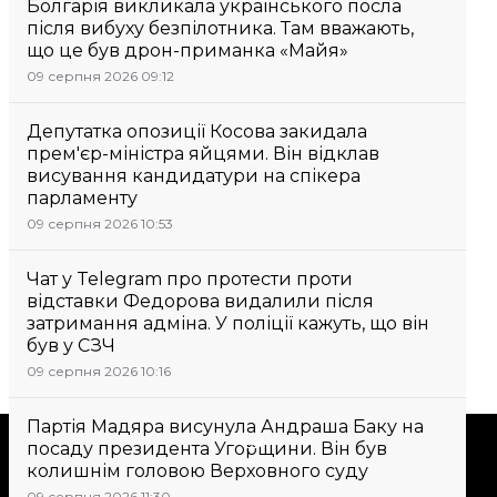
Болгарія викликала українського посла
після вибуху безпілотника. Там вважають,
що це був дрон-приманка «Майя»
09 серпня 2026 09:12
Депутатка опозиції Косова закидала
прем'єр-міністра яйцями. Він відклав
висування кандидатури на спікера
парламенту
09 серпня 2026 10:53
Чат у Telegram про протести проти
відставки Федорова видалили після
затримання адміна. У поліції кажуть, що він
був у СЗЧ
09 серпня 2026 10:16
Партія Мадяра висунула Андраша Баку на
Підтримати
посаду президента Угорщини. Він був
колишнім головою Верховного суду
09 серпня 2026 11:30