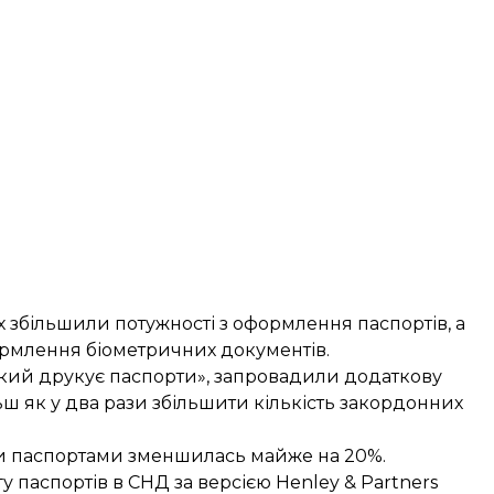
ях збільшили потужності з оформлення паспортів, а
ормлення біометричних документів.
 який друкує паспорти», запровадили додаткову
ьш як у два рази збільшити кількість закордонних
ми паспортами
зменшилась майже на 20%
.
у паспортів
в СНД за версією Henley & Partners