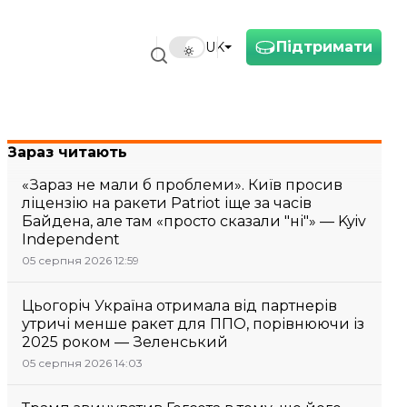
Підтримати
UK
Зараз читають
«Зараз не мали б проблеми». Київ просив
ліцензію на ракети Patriot іще за часів
Байдена, але там «просто сказали "ні"» — Kyiv
Independent
05 серпня 2026 12:59
Цьогоріч Україна отримала від партнерів
утричі менше ракет для ППО, порівнюючи із
2025 роком — Зеленський
05 серпня 2026 14:03