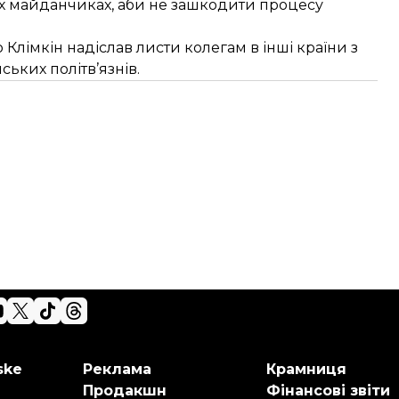
х майданчиках, аби не зашкодити
процесу
о
Клімкін надіслав листи колегам в інші країни
з
ьких політв’язнів.
ske
Реклама
Крамниця
Продакшн
Фінансові звіти