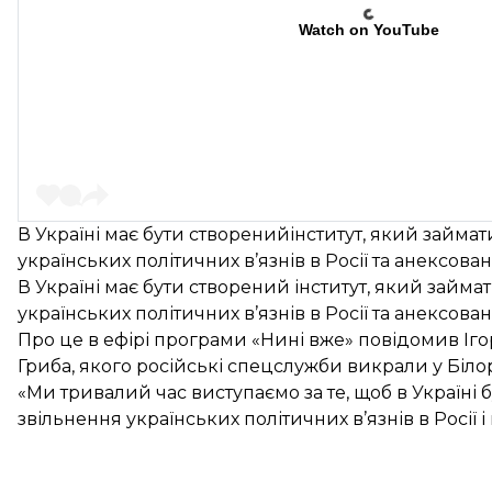
Watch on YouTube
В Україні має бути створенийінститут, який займ
українських політичних в’язнів в Росії та анексова
В Україні має бути створений інститут, який зай
українських політичних в’язнів в Росії та анексова
Про це в ефірі програми «Нині вже» повідомив Ігор
Гриба, якого російські спецслужби викрали у Білор
«Ми тривалий час виступаємо за те, щоб в Україні
звільнення українських політичних в’язнів в Росії 