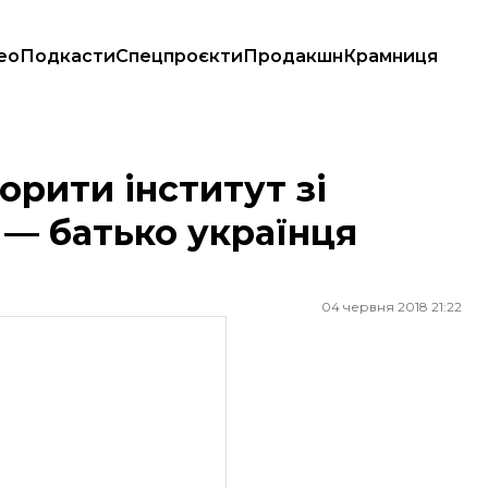
ео
Подкасти
Спецпроєкти
Продакшн
Крамниця
батько українця Гриба
орити інститут зі
в — батько українця
04 червня 2018 21:22