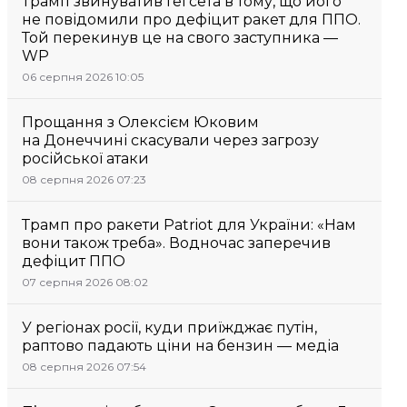
Трамп звинуватив Гегсета в тому, що його
не повідомили про дефіцит ракет для ППО.
Той перекинув це на свого заступника —
WP
06 серпня 2026 10:05
Прощання з Олексієм Юковим
на Донеччині скасували через загрозу
російської атаки
08 серпня 2026 07:23
Трамп про ракети Patriot для України: «Нам
вони також треба». Водночас заперечив
дефіцит ППО
07 серпня 2026 08:02
У регіонах росії, куди приїжджає путін,
раптово падають ціни на бензин — медіа
08 серпня 2026 07:54