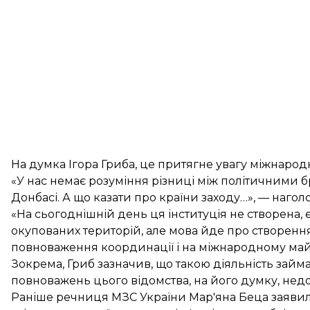
На думка Ігора Гриба, це притягне увагу міжнародн
«У нас немає розуміння різниці між політичними 
Донбасі. А що казати про країни заходу…», — нагол
«На сьогоднішній день ця інституція не створена, 
окупованих територій, але мова йде про створення 
повноваження координації і на міжнародному май
Зокрема, Гриб зазначив, що такою діяльність займ
повноважень цього відомства, на його думку, недо
Раніше речниця МЗС України Мар'яна Беца заявил