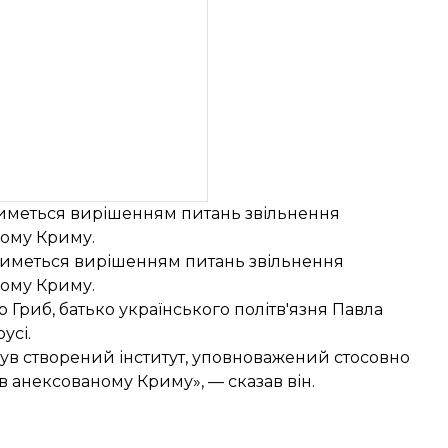
атиметься вирішенням питань звільнення
ному Криму.
матиметься вирішенням питань звільнення
ному Криму.
 Гриб, батько українського політв'язня Павла
усі.
 був створений інститут, уповноважений стосовно
і в анексованому Криму», — сказав він.