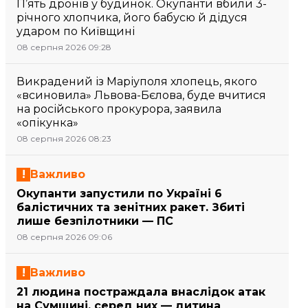
П’ять дронів у будинок. Окупанти вбили 3-
річного хлопчика, його бабусю й дідуся
ударом по Київщині
08 серпня 2026 09:28
Викрадений із Маріуполя хлопець, якого
«всиновила» Львова-Бєлова, буде вчитися
на російського прокурора, заявила
«опікунка»
08 серпня 2026 08:23
Важливо
Окупанти запустили по Україні 6
балістичних та зенітних ракет. Збиті
лише безпілотники — ПС
08 серпня 2026 09:06
Важливо
21 людина постраждала внаслідок атак
на Сумщині, серед них — дитина