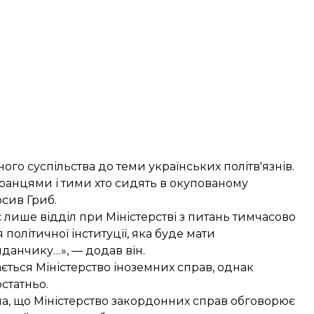
ого суспільства до теми українських політв'язнів.
бранцями і тими хто сидять в окупованому
осив Гриб.
є лише відділ при Міністерстві з питань тимчасово
політичної інституції, яка буде мати
данчику…», — додав він.
ається Міністерство іноземних справ, однак
статньо.
а, що Міністерство закордонних справ обговорює