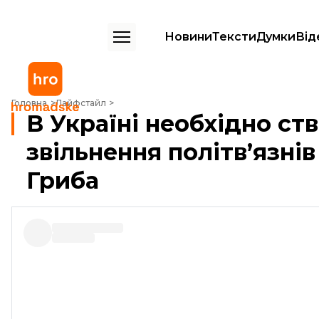
Новини
Тексти
Думки
Від
В Україні необхідно створити інститут зі звільнення політв’язнів — 
Головна
Лайфстайл
В Україні необхідно ств
звільнення політв’язні
Гриба