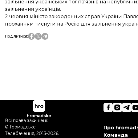
звільнення українських політв'язнів
на непублічни
звільнення українців.
2 червня міністр закордонних справ України Павл
проханням тиснути на Росію для звільнення українс
Поділитися
:
Всі права захищені:
©
Громадське
Про hromad
Телебачення
,
2013-2026.
Команда