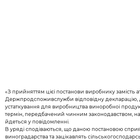
«З прийняттям цієї постанови виробнику замість а
Держпродспоживслужби відповідну декларацію, де
устаткування для виробництва виноробної продукц
термін, передбачений чинним законодавством, на
йдеться у повідомленні.
В уряді сподіваються, що даною постановою сприя
виноградарства та зацікавлять сільськогосподарс