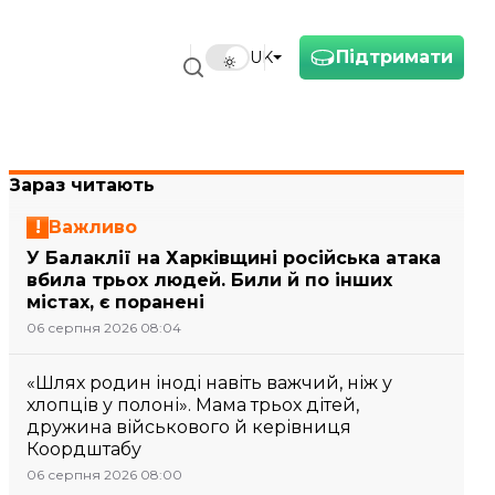
Підтримати
UK
Зараз читають
Важливо
У Балаклії на Харківщині російська атака
вбила трьох людей. Били й по інших
містах, є поранені
06 серпня 2026 08:04
«Шлях родин іноді навіть важчий, ніж у
хлопців у полоні». Мама трьох дітей,
дружина військового й керівниця
Коордштабу
06 серпня 2026 08:00