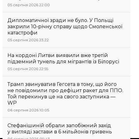
05 серпня 2026 22:00
Дипломатичної зради не було. У Польщі
закрили 10-річну справу щодо Смоленської
катастрофи
05 серпня 2026 23:22
На кордоні Литви виявили вже третій
підземний тунель для мігрантів із Білорусі
05 серпня 2026 22:55
Трамп звинуватив Гегсета в тому, що його
не повідомили про дефіцит ракет для ППО.
Той перекинув це на свого заступника —
WP
06 серпня 2026 10:05
Стефанішиній обрали запобіжний захід
у вигляді застави в 6 мільйонів гривень
06 серпня 2026 09:43