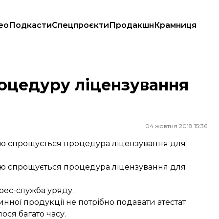
ео
Подкасти
Спецпроєкти
Продакшн
Крамниця
роцедуру ліцензування
04 жовтня 2018 15:36
якою спрощується процедура ліцензування для
якою спрощується процедура ліцензування для
рес-служба уряду.
нної продукції не потрібно подавати атестат
ся багато часу.