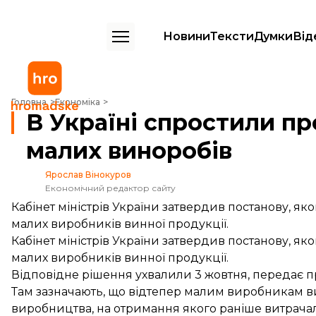
Новини
Тексти
Думки
Від
В Україні спростили процедуру ліцензування малих виноробів
Головна
Економіка
В Україні спростили п
малих виноробів
Ярослав Вінокуров
Економічний редактор сайту
Кабінет міністрів України затвердив постанову, 
малих виробників винної продукції.
Кабінет міністрів України затвердив постанову, 
малих виробників винної продукції.
Відповідне рішення ухвалили 3 жовтня,
передає
п
Там зазначають, що відтепер малим виробникам ви
виробництва, на отримання якого раніше витрачало