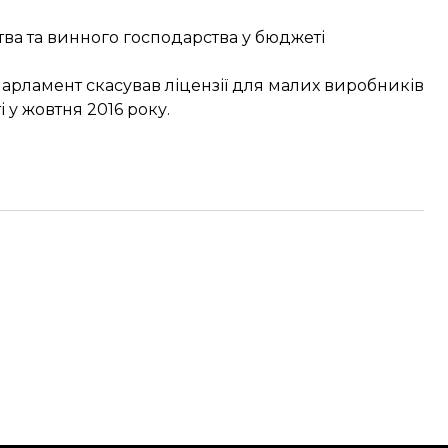
тва та винного господарства у бюджеті
 парламент
скасував ліцензії для малих виробників
і у жовтня 2016 року.