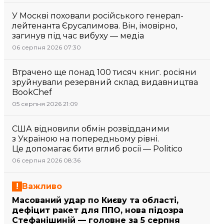
У Москві поховали російського генерал-
лейтенанта Єрусалимова. Він, імовірно,
загинув під час вибуху — медіа
06 серпня 2026 07:30
Втрачено ще понад 100 тисяч книг. росіяни
зруйнували резервний склад видавництва
BookChef
05 серпня 2026 21:09
США відновили обмін розвідданими
з Україною на попередньому рівні.
Це допомагає бити вглиб росії — Politico
06 серпня 2026 08:36
Важливо
Масований удар по Києву та області,
дефіцит ракет для ППО, нова підозра
Стефанішиній — головне за 5 серпня