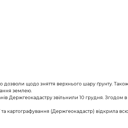
ро дозволи щодо
зняття верхнього шару ґрунту
. Тако
ання землею
.
анів
Держгеокадастру звільнили 10 грудня. Згодом в
ї та картографування (Держгеокадастр)
відкрила вс