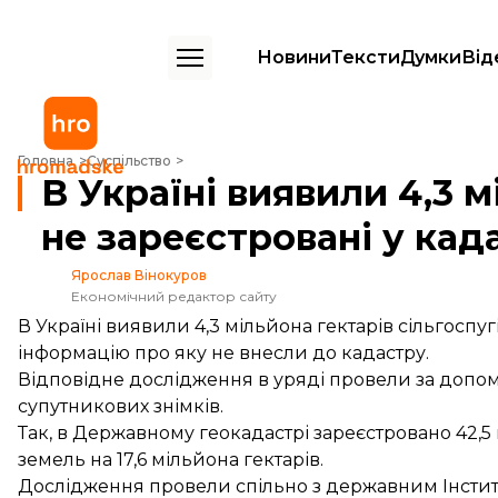
Новини
Тексти
Думки
Від
В Україні виявили 4,3 мільйона гектарів сільгоспземель, які не зареє
Головна
Суспільство
В Україні виявили 4,3 м
не зареєстровані у кад
Ярослав Вінокуров
Економічний редактор сайту
В Україні виявили 4,3 мільйона гектарів сільгоспу
інформацію про яку не внесли до кадастру.
Відповідне дослідження в уряді
провели
за допомо
супутникових знімків.
Так, в Державному геокадастрі зареєстровано 42,5
земель на 17,6 мільйона гектарів.
Дослідження провели спільно з державним Інстит