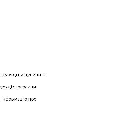
ж в уряді виступили за
 уряді
оголосили
ю інформацію
про