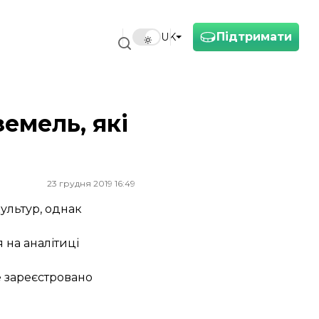
Підтримати
UK
земель, які
23 грудня 2019 16:49
культур, однак
 на аналітиці
е зареєстровано