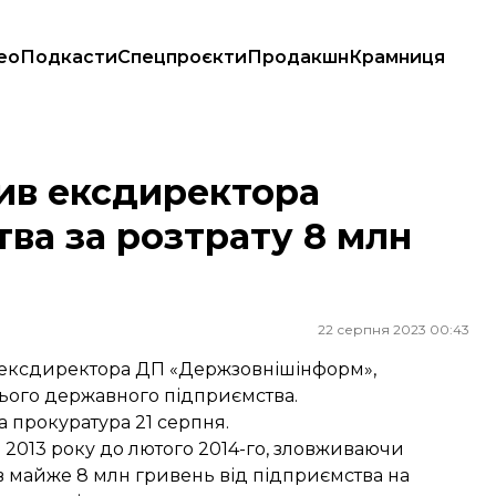
ео
Подкасти
Спецпроєкти
Продакшн
Крамниця
за розтрату 8 млн гривень
нив ексдиректора
ва за розтрату 8 млн
22 серпня 2023 00:43
в ексдиректора ДП «Держзовнішінформ»,
цього державного підприємства.
 прокуратура 21 серпня.
 2013 року до лютого 2014-го, зловживаючи
 майже 8 млн гривень від підприємства на