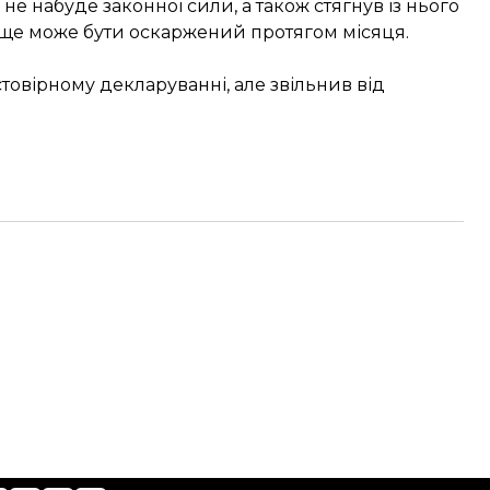
е набуде законної сили, а також стягнув із нього
 ще може бути оскаржений протягом місяця.
овірному декларуванні, але звільнив від