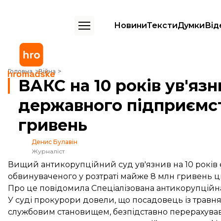
Новини
Тексти
Думки
Від
ВАКС на 10 років ув'язнив ексдиректора державного підприємства 
Головна
Війна
ВАКС на 10 років ув'яз
державного підприємст
гривень
Денис Булавін
Журналіст
Вищий антикорупційний суд ув'язнив на 10 рокі
обвинуваченого у розтраті майже 8 млн гривень 
Про це
повідомила
Спеціалізована антикорупційна
У суді прокурори довели, що посадовець із травня
службовим становищем, безпідставно перерахував