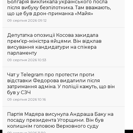
Болгарія викликала українського посла
після вибуху безпілотника. Там вважають,
що це був дрон-приманка «Майя»
09 серпня 2026 09:12
Депутатка опозиції Косова закидала
прем'єр-міністра яйцями. Він відклав
висування кандидатури на спікера
парламенту
09 серпня 2026 10:53
Чат у Telegram про протести проти
відставки Федорова видалили після
затримання адміна. У поліції кажуть, що він
був у СЗЧ
09 серпня 2026 10:16
Партія Мадяра висунула Андраша Баку на
посаду президента Угорщини. Він був
колишнім головою Верховного суду
09 серпня 2026 11:30