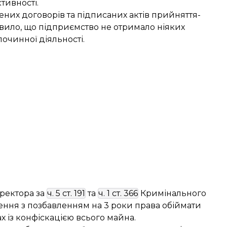
тивності.
ених договорів та підписаних актів прийняття-
вило, що підприємство не отримало ніяких
очинної діяльності.
ректора за
ч. 5 ст. 191
та
ч. 1 ст. 366
Кримінального
нення з позбавленням на 3 роки права обіймати
 із конфіскацією всього майна.