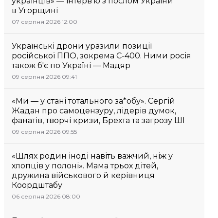
українців» — інтерв’ю з послом України
в Угорщині
07 серпня 2026 12:00
Українські дрони уразили позиції
російської ППО, зокрема С-400. Ними росія
також б'є по Україні — Мадяр
09 серпня 2026 09:41
«Ми — у стані тотального за*обу». Сергій
Жадан про самоцензуру, лідерів думок,
фанатів, творчі кризи, Брехта та загрозу ШІ
09 серпня 2026 09:55
«Шлях родин іноді навіть важчий, ніж у
хлопців у полоні». Мама трьох дітей,
дружина військового й керівниця
Коордштабу
06 серпня 2026 08:00