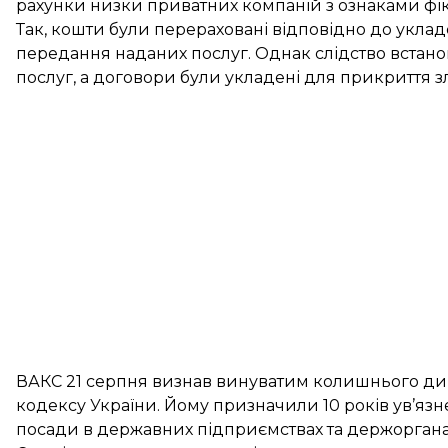
рахунки низки приватних компаній з ознаками фік
Так, кошти були перераховані відповідно до уклад
передання наданих послуг. Однак слідство встано
послуг, а договори були укладені для прикриття зл
ВАКС 21 серпня визнав винуватим колишнього ди
кодексу України. Йому призначили 10 років ув’яз
посади в державних підприємствах та держорганах