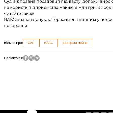
Суд відправив посадовця під варту, допоки вирок н
на користь підприємства майже 8 млн грн. Вирок
читайте також
ВАКС визнав депутата Герасимова винним у недост
покарання
Більше про
:
САП
ВАКС
розтрата майна
Поділитися
: