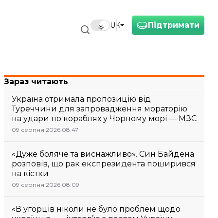
Підтримати
UK
Зараз читають
Україна отримала пропозицію від
Туреччини для запровадження мораторію
на удари по кораблях у Чорному морі — МЗС
09 серпня 2026 08:47
«Дуже боляче та виснажливо». Син Байдена
розповів, що рак експрезидента поширився
на кістки
09 серпня 2026 08:09
«В угорців ніколи не було проблем щодо