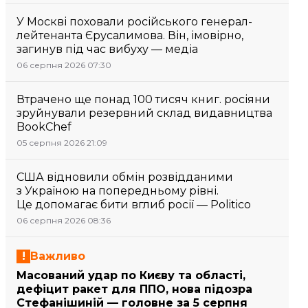
У Москві поховали російського генерал-
лейтенанта Єрусалимова. Він, імовірно,
загинув під час вибуху — медіа
06 серпня 2026 07:30
Втрачено ще понад 100 тисяч книг. росіяни
зруйнували резервний склад видавництва
BookChef
05 серпня 2026 21:09
США відновили обмін розвідданими
з Україною на попередньому рівні.
Це допомагає бити вглиб росії — Politico
06 серпня 2026 08:36
Важливо
Масований удар по Києву та області,
дефіцит ракет для ППО, нова підозра
Стефанішиній — головне за 5 серпня