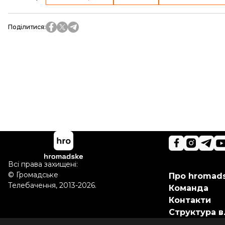
Поділитися
:
Всі права захищені:
©
Громадське
Про hromad
Телебачення
,
2013-2026.
Команда
Контакти
Структура в