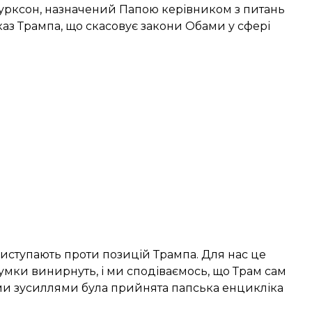
Турксон, назначений Папою керівником з питань
указ Трампа, що скасовує закони Обами у сфері
 виступають проти позицій Трампа. Для нас це
 думки винирнуть, і ми сподіваємось, що Трам сам
иїми зусиллями була прийнята папська енцикліка