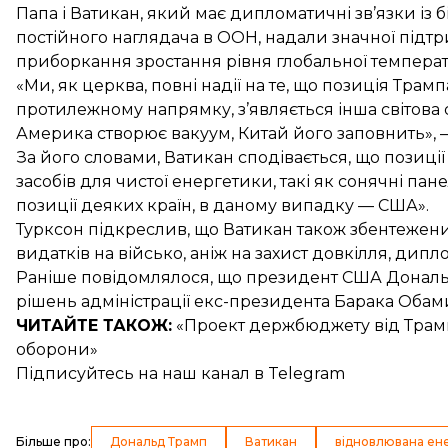
Папа і Ватикан, який має дипломатичні зв’язки із б
постійного наглядача в ООН, надали значної підтр
приборкання зростання рівня глобальної температ
«Ми, як церква, повні надії на те, що позиція Трамп
протилежному напрямку, з’являється інша світова с
Америка створює вакуум, Китай його заповнить», 
За його словами, Ватикан сподівається, що позиці
засобів для чистої енергетики, такі як сонячні пан
позиції деяких країн, в даному випадку — США».
Турксон підкреслив, що Ватикан також збентеже
видатків на військо, аніж на захист довкілля, дип
Раніше повідомлялося, що президент США Дональд
рішень адміністрації екс-президента Барака Оба
ЧИТАЙТЕ ТАКОЖ:
«
Проект держбюджету від Трам
оборони»
Підписуйтесь на
наш канал
в Telegram
Більше про
:
Дональд Трамп
Ватикан
відновлювана ен