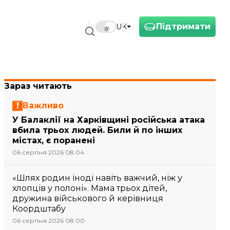
Підтримати
UK
Зараз читають
Важливо
У Балаклії на Харківщині російська атака
вбила трьох людей. Били й по інших
містах, є поранені
06 серпня 2026 08:04
«Шлях родин іноді навіть важчий, ніж у
хлопців у полоні». Мама трьох дітей,
дружина військового й керівниця
Коордштабу
06 серпня 2026 08:00