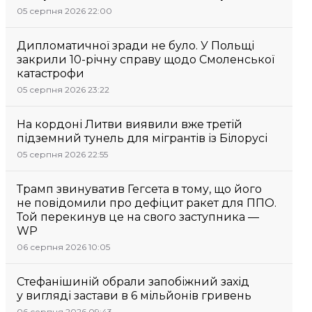
05 серпня 2026 22:00
Дипломатичної зради не було. У Польщі
закрили 10-річну справу щодо Смоленської
катастрофи
05 серпня 2026 23:22
На кордоні Литви виявили вже третій
підземний тунель для мігрантів із Білорусі
05 серпня 2026 22:55
Трамп звинуватив Гегсета в тому, що його
не повідомили про дефіцит ракет для ППО.
Той перекинув це на свого заступника —
WP
06 серпня 2026 10:05
Стефанішиній обрали запобіжний захід
у вигляді застави в 6 мільйонів гривень
06 серпня 2026 09:43