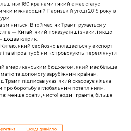
ільш ніж 180 країнами і який є має статус
имки міжнародній Паризькій угоді 2015 року із
ури.
а зміниться. В той час, як Трамп рухається у
ила — Китай, який показує інші знаки, і якщо
— додав клірик.
ї Китаю, який серйозно вкладається у експорт
елі та вітрові турбіни, «спровокують переглянути
ний американським бюджетом, який має більше
ломатію та допомогу зарубіжним країнам.
 Трамп підписав указ, який скасовує кілька
ми про
боротьбу з глобальним потеплінням
.
па
: менше освіти, чистої води і грантів, більше
ергетика
шкода довкіллю