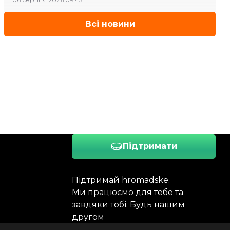
Всі новини
Підтримати
Підтримай hromadske.
Ми працюємо для тебе та
завдяки тобі. Будь нашим
другом