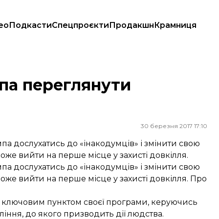
ео
Подкасти
Спецпроєкти
Продакшн
Крамниця
па переглянути
30 березня 2017 17:10
а дослухатись до «інакодумців» і змінити свою
оже вийти на перше місце у захисті довкілля.
а дослухатись до «інакодумців» і змінити свою
оже вийти на перше місце у захисті довкілля. Про
 ключовим пунктом своєї програми, керуючись
іння, до якого призводить дії людства.