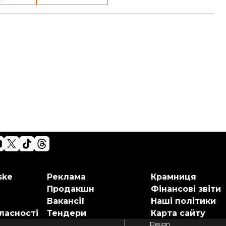
ske
Реклама
Крамниця
Продакшн
Фінансові звіти
Вакансії
Наші політики
ласності
Тендери
Карта сайту
Design