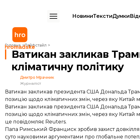
Новини
Тексти
Думки
Від
Ватикан закликав Трампа переглянути кліматичну політику
Головна
Лайфстайл
Ватикан закликав Трам
кліматичну політику
Дмитро Мрачник
Журналіст
Ватикан закликав президента США Дональда Трамп
позицію щодо кліматичних змін, через яку Китай м
Ватикан закликав президента США Дональда Трамп
позицію щодо кліматичних змін, через яку Китай м
це
повідомляє
Reuters.
Папа Римський Франциск зробив захист довкілля
суто науковими аргументами про глобальне потепл