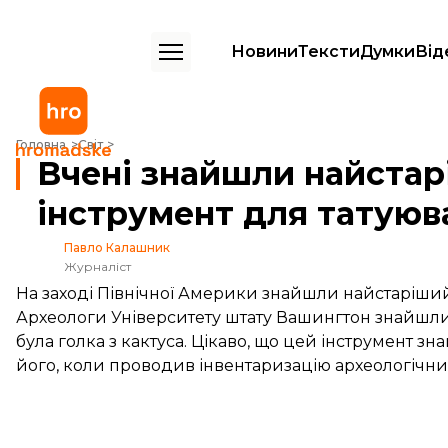
Новини
Тексти
Думки
Від
Вчені знайшли найстаріший у Північній Америці інструмент для та
Головна
Світ
Вчені знайшли найстар
інструмент для татуюв
Павло Калашник
Журналіст
На заході Північної Америки знайшли найстаріший 
Археологи Університету штату Вашингтон знайшли н
була голка з кактуса. Цікаво, що цей інструмент
його, коли проводив інвентаризацію археологічних