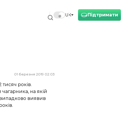
Підтримати
UK
01 березня 2019 02:03
 тисяч років.
 чагарника, на якій
н випадково виявив
років.