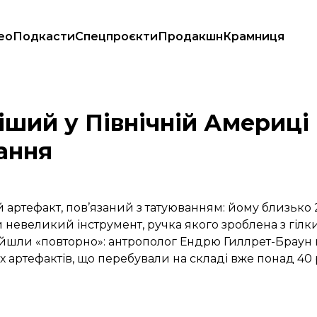
ео
Подкасти
Спецпроєкти
Продакшн
Крамниця
туювання
іший у Північній Америці
ання
артефакт, пов’язаний з татуюванням: йому близько 2
евеликий інструмент, ручка якого зроблена з гілки
 знайшли «повторно»: антрополог Ендрю Гиллрет-Брау
 артефактів, що перебували на складі вже понад 40 