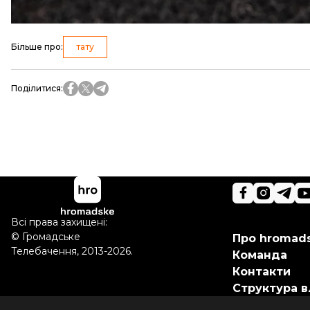
Більше про
:
тату
Поділитися
:
Всі права захищені:
©
Громадське
Про hromad
Телебачення
,
2013-2026.
Команда
Контакти
Структура в