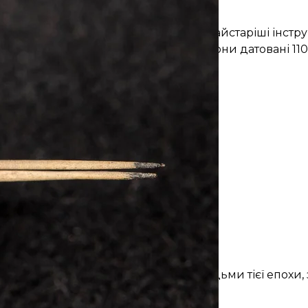
 Північній Америці інструмент для татуювання
Washington State University
изько 2 тисяч років тому. До цього найстаріші інстр
майже на тисячу років молодшими — вони датовані 11
ивою для розуміння відносин між людьми тієї епохи, 
ість населення зростала.
у копію таблиці Менделєєва
.