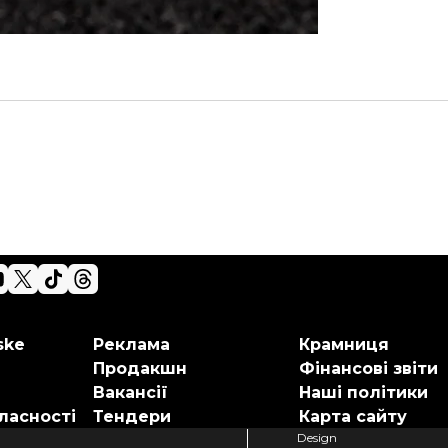
ske
Реклама
Крамниця
Продакшн
Фінансові звіти
Вакансії
Наші політики
ласності
Тендери
Карта сайту
Design