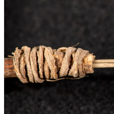
Найстаріший у
За оцінками вчених, цей інструмент виготовили бл
татуювання, знайдені в Північній Америці, були 
ери.
Гіллрет-Браун наголошує, ця знахідка є дуже важл
вони намагалися виділити себе в часи, коли щільн
Як повідомлялося, в Шотландії
знайшли найстаріш