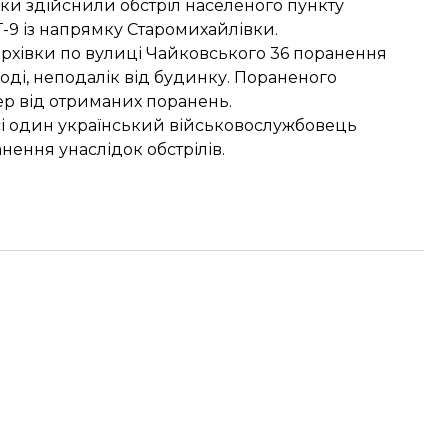
ики здійснили обстріл населеного пункту
Г-9 із напрямку Старомихайлівки.
ерхівки по вулиці Чайковського 36 поранення
оді, неподалік від будинку. Пораненого
мер від отриманих поранень.
сі
один український військовослужбовець
нення унаслідок обстрілів.