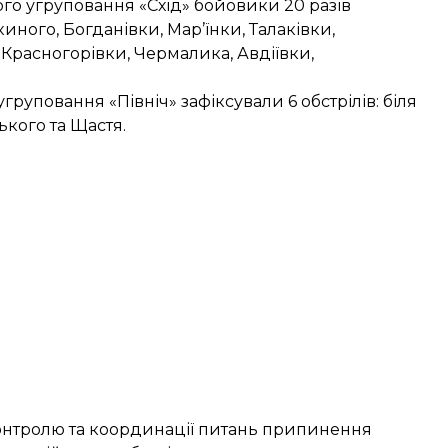
ого угруповання «Схід» бойовики 20 разів
ного, Богданівки, Мар’їнки, Талаківки,
 Красногорівки, Чермалика, Авдіївки,
груповання «Північ» зафіксували 6 обстрілів: біля
кого та Щастя.
 контролю та координації питань припинення