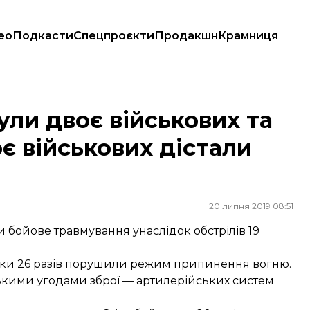
ео
Подкасти
Спецпроєкти
Продакшн
Крамниця
троє військових дістали бойове травмування
нули двоє військових та
є військових дістали
20 липня 2019 08:51
и бойове травмування унаслідок обстрілів 19
ики 26 разів порушили режим припинення вогню.
нськими угодами зброї — артилерійських систем