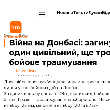
Новини
Тексти
Думки
Від
Війна на Донбасі: загинули двоє військових та один цивільний, ще 
Головна
Війна
Війна на Донбасі: заги
один цивільний, ще тро
бойове травмування
Вікторія Бега
Керівниця відділу сайту
Двоє військовослужбовців загинули та троє дістал
липня у зоні бойових дій на Донбасі.
За
даними
штабу операції Об’єднаних сил, бойов
З них 11 разів — із застосуванням забороненої Мі
калібру 122 мм, мінометів калібру 120 та 82 мм.