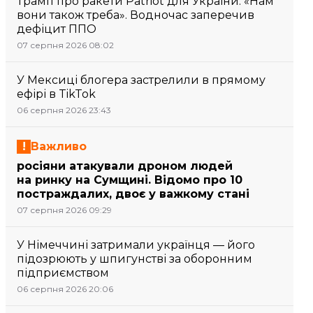
Трамп про ракети Patriot для України: «Нам
вони також треба». Водночас заперечив
дефіцит ППО
07 серпня 2026 08:02
У Мексиці блогера застрелили в прямому
ефірі в TikTok
06 серпня 2026 23:43
Важливо
росіяни атакували дроном людей
на ринку на Сумщині. Відомо про 10
постраждалих, двоє у важкому стані
07 серпня 2026 09:29
У Німеччині затримали українця — його
підозрюють у шпигунстві за оборонним
підприємством
06 серпня 2026 20:06