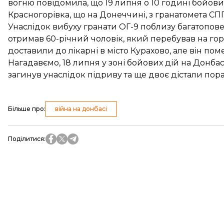
вогню
повідомила
, що 19 липня о 10 годині бойов
Красногорівка, що на Донеччині, з гранатомета СП
Унаслідок вибуху гранати ОГ-9 поблизу багатопов
отримав 60-річний чоловік, який перебував на гор
доставили до лікарні в місто Курахово, але він по
Нагадавємо, 18 липня у зоні бойових дій на Донба
загинув
унаслідок підриву та ще двоє дістали пора
Більше про
:
війна на донбасі
Поділитися
: