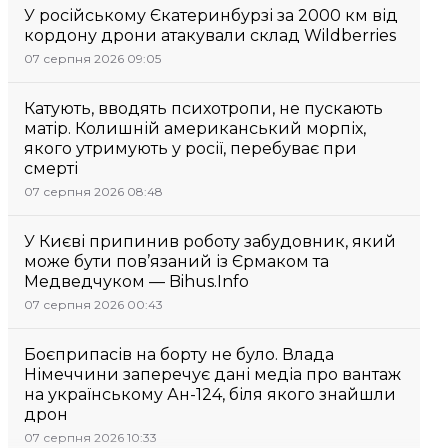
У російському Єкатеринбурзі за 2000 км від
кордону дрони атакували склад Wildberries
07 серпня 2026 09:05
Катують, вводять психотропи, не пускають
матір. Колишній американський морпіх,
якого утримують у росії, перебуває при
смерті
07 серпня 2026 08:48
У Києві припинив роботу забудовник, який
може бути пов’язаний із Єрмаком та
Медведчуком — Bihus.Info
07 серпня 2026 00:43
Боєприпасів на борту не було. Влада
Німеччини заперечує дані медіа про вантаж
на українському Ан-124, біля якого знайшли
дрон
07 серпня 2026 10:33