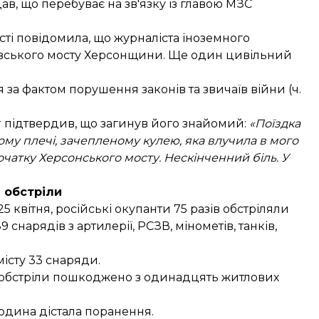
дав, що перебуває на зв'язку із главою МЗС
сті
повідомила
, що журналіста іноземного
івського мосту Херсонщини. Ще один цивільний
а фактом порушення законів та звичаїв війни (ч.
r
підтвердив
, що загинув його знайомий:
«Поїздка
ому плечі, зачепленому кулею, яка влучила в мого
початку Херсонського мосту. Нескінченний біль. У
 обстріли
5 квітня, російські окупанти 75 разів обстріляли
нарядів з артилерії, РСЗВ, мінометів, танків,
місту 33 снаряди.
і обстріли пошкоджено з одинадцять житлових
людина дістала поранення.