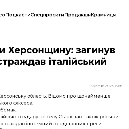
ео
Подкасти
Спецпроєкти
Продакшн
Крамниця
постраждав італійський журналіст
ли Херсонщину: загинув
страждав італійський
26 квітня 2023 15:56
 Херсонську область. Відомо про щонайменше
кого фіксера.
 Єрмак.
рійського удару по селу Станіслав. Також росіяни
постраждав іноземний представник преси.