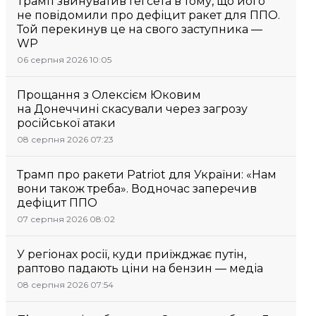
Трамп звинуватив Гегсета в тому, що його
не повідомили про дефіцит ракет для ППО.
Той перекинув це на свого заступника —
WP
06 серпня 2026 10:05
Прощання з Олексієм Юковим
на Донеччині скасували через загрозу
російської атаки
08 серпня 2026 07:23
Трамп про ракети Patriot для України: «Нам
вони також треба». Водночас заперечив
дефіцит ППО
07 серпня 2026 08:02
У регіонах росії, куди приїжджає путін,
раптово падають ціни на бензин — медіа
08 серпня 2026 07:54