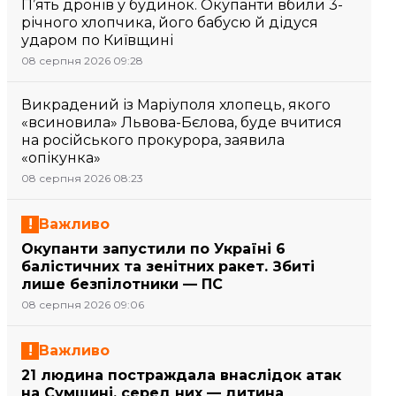
П’ять дронів у будинок. Окупанти вбили 3-
річного хлопчика, його бабусю й дідуся
ударом по Київщині
08 серпня 2026 09:28
Викрадений із Маріуполя хлопець, якого
«всиновила» Львова-Бєлова, буде вчитися
на російського прокурора, заявила
«опікунка»
08 серпня 2026 08:23
Важливо
Окупанти запустили по Україні 6
балістичних та зенітних ракет. Збиті
лише безпілотники — ПС
08 серпня 2026 09:06
Важливо
21 людина постраждала внаслідок атак
на Сумщині, серед них — дитина