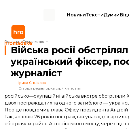
Новини
Тексти
Думки
Від
Війська росії обстріляли Херсонщину: загинув український фіксер, 
Головна
Суспільство
Війська росії обстріля
український фіксер, по
журналіст
Ірина Сітнікова
Старша редакторка стрічки новин
російсько—окупаційні війська вкотре обстріляли
двох постраждалих та одного загиблого — українсь
Про це
повідомив
глава Офісу президента Андрій
Так, чоловік 26 років постраждав унаслідок артиле
обстріляли район Антонівського мосту, через що 