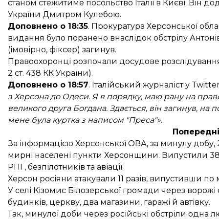
станом стежитиме посольство Італії в Києві. Він до
України Дмитром Кулебою.
Доповнено о 18:35
. Прокуратура Херсонської обла
видання було поранено внаслідок обстрілу Антон
(імовірно, фіксер) загинув.
Правоохоронці розпочали досудове розслідування з
2 ст. 438 КК України).
Доповнено о 18:57
. Італійський журналіст у Twitte
з Херсона до Одеси. Я в порядку, маю рану на прав
великого друга Богдана. Здається, він загинув, на 
мене була куртка з написом "Преса"»
.
Попередні
За
інформацією
Херсонської ОВА, за минулу добу, 2
мирні населені пункти Херсонщини. Випустили 389 с
РПГ, безпілотників та авіації.
Херсон росіяни атакували 11 разів, випустивши по 
У селі Кізомис Білозерської громади через ворож
будинків, церкву, два магазини, гаражі й автівку.
Так, минулої доби через російські обстріли одна 