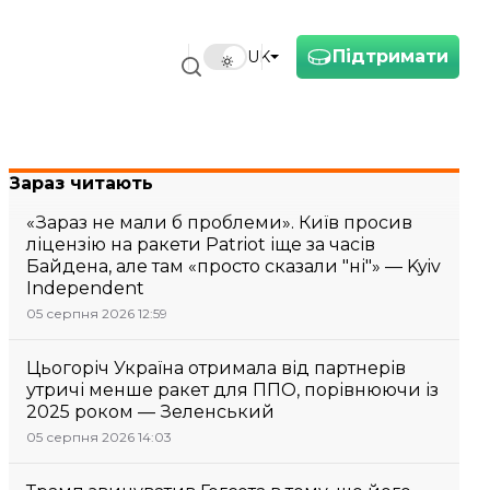
Підтримати
UK
Зараз читають
«Зараз не мали б проблеми». Київ просив
ліцензію на ракети Patriot іще за часів
Байдена, але там «просто сказали "ні"» — Kyiv
Independent
05 серпня 2026 12:59
Цьогоріч Україна отримала від партнерів
утричі менше ракет для ППО, порівнюючи із
2025 роком — Зеленський
05 серпня 2026 14:03