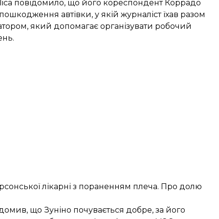
lica
повідомило
, що його кореспондент Коррадо
ошкодження автівки, у якій журналіст їхав разом
тором, який допомагає організувати робочий
ень.
рсонської лікарні з пораненням плеча. Про долю
ідомив, що Зуніно почувається добре, за його