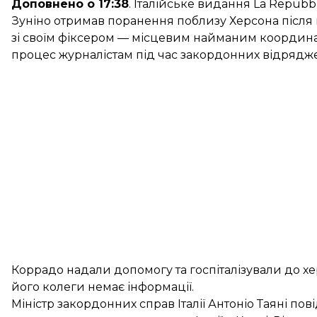
Доповнено о 17:38
. Італійське видання La Repubb
Зуніно отримав поранення поблизу Херсона після п
зі своїм фіксером — місцевим найманим координа
процес журналістам під час закордонних відрядж
Коррадо надали допомогу та госпіталізували до хе
його колеги немає інформації.
Міністр закордонних справ Італії Антоніо Таяні пов