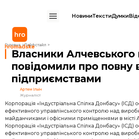
Новини
Тексти
Думки
Від
Власники Алчевського меткомбінату повідомили про повну втрату
Головна
Лайфстайл
Власники Алчевського
повідомили про повну 
підприємствами
Артем Ільїн
Журналіст
Корпорація «Індустріальна Спілка Донбасу» (ІСД) 
ефективного управлінського контролю над виро
майданчиками і офісними приміщеннями в місті Ал
Корпорація «Індустріальна Спілка Донбасу» (ІСД) 
ефективного управлінського контролю над виро