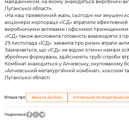
майданчиком, на якому знаходяться виробничі акт
Луганської області».
«На наш превеликий жаль, сьогодні ми змушені ко
акціонери корпорації «ІСД» втратили ефективний
виробничими активами і офісними приміщеннями»,
«ІСД» також висловила готовність взаємодіяти з 
29 листопада «ІСД» заявила про ризик втрати
акт
Зазначається, що «ІСД» не відомі істинні наміри ос
збройних формувань, здійснюють грубі спроби втр
Комбінат знаходиться у Алчевську, окупованому 
«Алчевський металургійний комбінат», коксохім т
Луганської області.
Більше про
:
війна на Донбасі
Алчевський металургійний ко
Поділитися
: