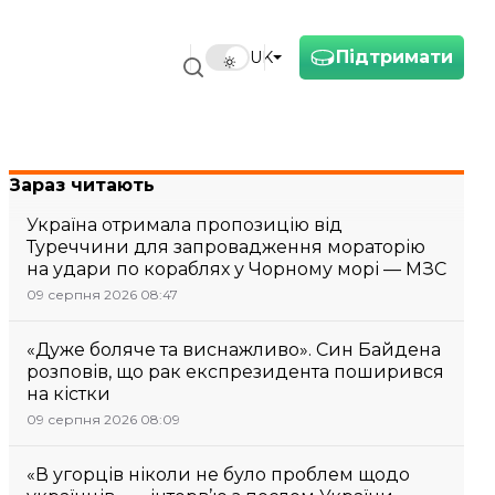
Підтримати
UK
Зараз читають
Україна отримала пропозицію від
Туреччини для запровадження мораторію
на удари по кораблях у Чорному морі — МЗС
09 серпня 2026 08:47
«Дуже боляче та виснажливо». Син Байдена
розповів, що рак експрезидента поширився
на кістки
09 серпня 2026 08:09
«В угорців ніколи не було проблем щодо