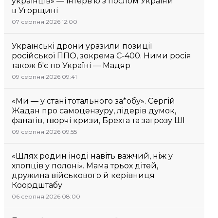
українців» — інтерв’ю з послом України
в Угорщині
07 серпня 2026 12:00
Українські дрони уразили позиції
російської ППО, зокрема С-400. Ними росія
також б'є по Україні — Мадяр
09 серпня 2026 09:41
«Ми — у стані тотального за*обу». Сергій
Жадан про самоцензуру, лідерів думок,
фанатів, творчі кризи, Брехта та загрозу ШІ
09 серпня 2026 09:55
«Шлях родин іноді навіть важчий, ніж у
хлопців у полоні». Мама трьох дітей,
дружина військового й керівниця
Коордштабу
06 серпня 2026 08:00