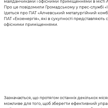
майданчиками і офісними приміщеннями в місті Ал
Про це повідомили Громадському у прес-службі «І
Ідеться про ПАТ «Алчевський металургійний комбі
ПАТ «Екоенергія», які в сукупності представляють с
офісними приміщеннями.
Зазначається, що протягом останніх декількох мі
можливе для того, щоб зберегти ефективний упр