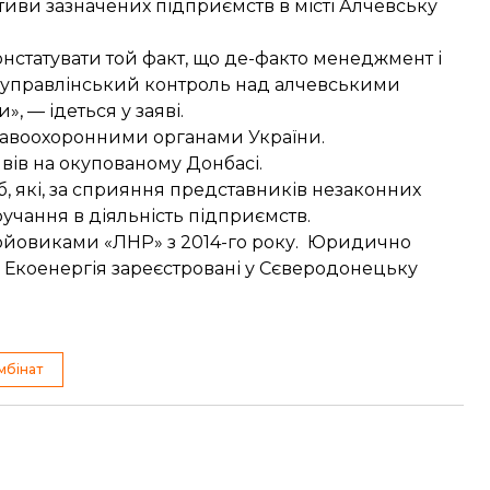
иви зазначених підприємств в місті Алчевську
нстатувати той факт, що де-факто менеджмент і
 управлінський контроль над алчевськими
 — ідеться у заяві.
правоохоронними органами України.
ивів на окупованому Донбасі
.
іб, які, за сприяння представників незаконних
учання в діяльність підприємств.
бойовиками «ЛНР» з 2014-го року. Юридично
а Екоенергія зареєстровані у Сєверодонецьку
мбінат