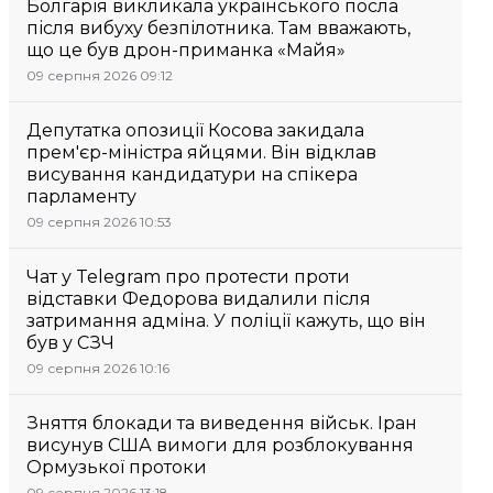
Болгарія викликала українського посла
після вибуху безпілотника. Там вважають,
що це був дрон-приманка «Майя»
09 серпня 2026 09:12
Депутатка опозиції Косова закидала
прем'єр-міністра яйцями. Він відклав
висування кандидатури на спікера
парламенту
09 серпня 2026 10:53
Чат у Telegram про протести проти
відставки Федорова видалили після
затримання адміна. У поліції кажуть, що він
був у СЗЧ
09 серпня 2026 10:16
Зняття блокади та виведення військ. Іран
висунув США вимоги для розблокування
Ормузької протоки
09 серпня 2026 13:18