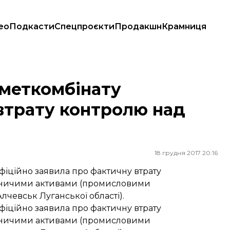
ео
Подкасти
Спецпроєкти
Продакшн
Крамниця
 контролю над підприємствами
 меткомбінату
втрату контролю над
18 грудня 2017 20:16
офіційно заявила про фактичну втрату
бничими активами (промисловими
чевськ Луганської області).
офіційно заявила про фактичну втрату
бничими активами (промисловими