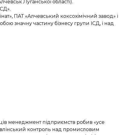
чевськ Луганської області).
СД».
нат», ПАТ «Алчевський коксохімічний завод» і
обою значну частину бізнесу групи ІСД, і над
сяців менеджмент підприємств робив «усе
авлінський контроль над промисловим