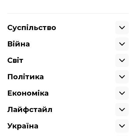
російсько-українська війна
генератор
Поділитися
Суспільство
:
Освіта
Кримінал
Війна
Здоров'я
Екологія
Ветерани
Підтримати
Військові
Світ
Ситуація на фронті
Крим
Північна Америка
Донбас
Латинська Америка
Політика
Підтримай hromadske.
Азія
Ми працюємо для тебе та завдяки тобі.
Африка
Закопроєкти
Будь нашим другом
Європа
Персоналії
Економіка
Геополітика
Верховна Рада
Кабінет міністрів
Бізнес
Про hromadske
Вакансії
Реформи
Енергетика
Лайфстайл
Вибори
Особисті фінанси
Команда
Тендери
Корупція
Інфраструктура
Спорт
Контакти
Крамниця
Нерухомість
Кіно
Україна
Структура
Фінансові звіти
Ціни
Музика
Театр
Київ
власності
Наші політики