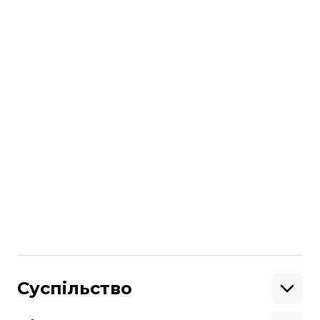
читайте також
Хорватія — ключова країна для
міжнародних амбіцій українських
праворадикалів
Більше про
:
Хорватія
Єврокомісія
Шенгенська зона
Поділитися
:
Суспільство
Освіта