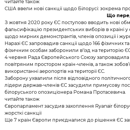
читайте також
США ввели нові санкції щодо Білорусі: зокрема про
Що пере
З жовтня 2020 року ЄС поступово вводить нові обм
фальсифікацію президентських виборів в країні у с
щодо мирних демонстрантів, членів опозиції і журн
Наразі ЄС запровадив санкції щодо 166 фізичних та
фізичним особам заборонили в'їзд на територію ЄС
4 червня Рада Європейського Союзу
запровадила
повітряним простором країн-членів, а також зобов’
використанні аеропортів на території ЄС.
Заборону ухвалили після відповідного
політичног
лідери держав-членів ЄС засудили примусову посад
білоруського опозиціонера Романа Протасевича.
читайте також
Європарламент засудив захоплення Ryanair білор
жорсткі санкції
Ще 7 країн Європи приєдналися до рішення ЄС закр