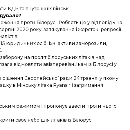
ти КДБ та внутрішніх військ
дувало?
еження проти Білорусі. Роблять це у відповідь на
ерпні 2020 року, залякування і жорстокі репресії
алістів.
 15 юридичних осіб. Їхні активи заморозили,
.
заборону на проліт білоруських літаків над
язала відмовляти авіаперевізникам із Білорусі у
о рішення Європейської ради
24 травня, у якому
ку в Мінську літака Ryanair і затримання
уським режимом і пропонує ввести проти нього
ити своє небо для літаків із Білорусі