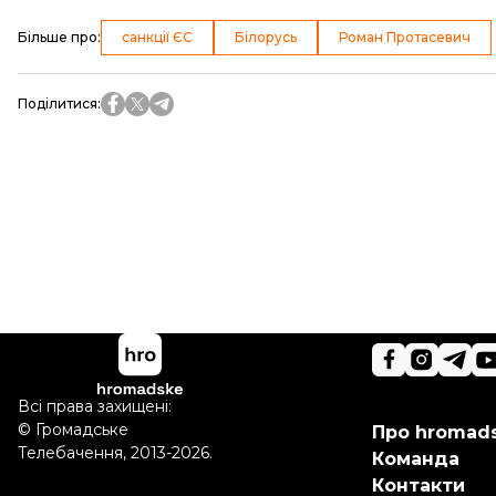
Більше про
:
санкції ЄС
Білорусь
Роман Протасевич
Поділитися
:
Всі права захищені:
©
Громадське
Про hromad
Телебачення
,
2013-2026.
Команда
Контакти