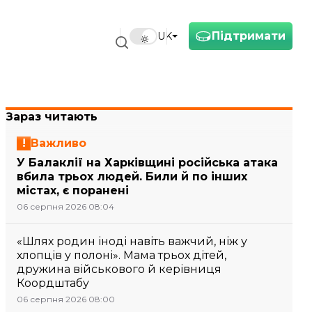
Підтримати
UK
Зараз читають
Важливо
У Балаклії на Харківщині російська атака
вбила трьох людей. Били й по інших
містах, є поранені
06 серпня 2026 08:04
«Шлях родин іноді навіть важчий, ніж у
хлопців у полоні». Мама трьох дітей,
дружина військового й керівниця
Коордштабу
06 серпня 2026 08:00