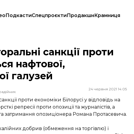
ео
Подкасти
Спецпроєкти
Продакшн
Крамниця
ться нафтової, банківської та тютюнової галузей
торальні санкції проти
ься нафтової,
ої галузей
24 червня 2021 14:05
радійник
анкції проти економіки Білорусі у відповідь на
сткі репресії проти опозиції та журналістів, а
у та затримання опозиціонера Романа Протасевича.
калійних добрив (обмеження на торгівлю) і