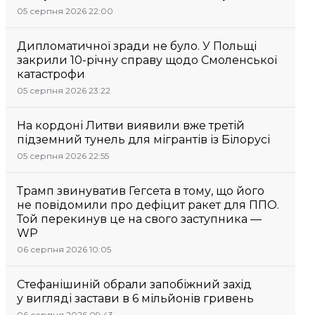
05 серпня 2026 22:00
Дипломатичної зради не було. У Польщі
закрили 10-річну справу щодо Смоленської
катастрофи
05 серпня 2026 23:22
На кордоні Литви виявили вже третій
підземний тунель для мігрантів із Білорусі
05 серпня 2026 22:55
Трамп звинуватив Гегсета в тому, що його
не повідомили про дефіцит ракет для ППО.
Той перекинув це на свого заступника —
WP
06 серпня 2026 10:05
Стефанішиній обрали запобіжний захід
у вигляді застави в 6 мільйонів гривень
06 серпня 2026 09:43