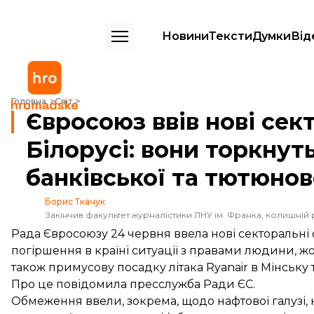
Новини
Тексти
Думки
Від
Євросоюз ввів нові секторальні санкції проти Білорусі: вони торкну
Головна
Світ
Євросоюз ввів нові сек
Білорусі: вони торкнут
банківської та тютюнов
Борис Ткачук
Закінчив факультет журналістики ЛНУ ім. Франка, колишній 
Рада Євросоюзу 24 червня ввела нові секторальні с
погіршення в країні ситуації з правами людини, жор
також примусову посадку літака Ryanair в Мінськ
Про це
повідомила
пресслужба Ради ЄС.
Обмеження ввели, зокрема, щодо нафтової галузі, 