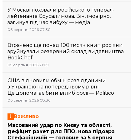
У Москві поховали російського генерал-
лейтенанта Єрусалимова. Він, імовірно,
загинув під час вибуху — медіа
06 серпня 2026 07:30
Втрачено ще понад 100 тисяч книг. росіяни
зруйнували резервний склад видавництва
BookChef
05 серпня 2026 21:09
США відновили обмін розвідданими
з Україною на попередньому рівні.
Це допомагає бити вглиб росії — Politico
06 серпня 2026 08:36
Важливо
Масований удар по Києву та області,
дефіцит ракет для ППО, нова підозра
Стефанішиній — головне за 5 серпня