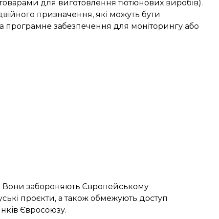
 товарами для виготовлення тютюнових виробів).
двійного призначення, які можуть бути
ї та програмне забезпечення для моніторингу або
сі. Вони забороняють Європейському
уські проєкти, а також обмежують доступ
инків Євросоюзу.