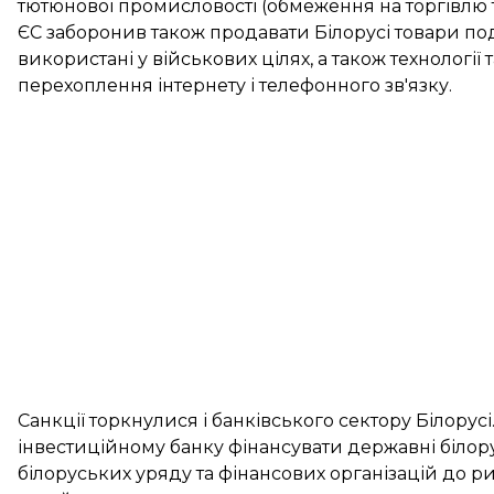
тютюнової промисловості (обмеження на торгівлю
ЄС заборонив також продавати Білорусі товари по
використані у військових цілях, а також технологі
перехоплення інтернету і телефонного зв'язку.
Санкції торкнулися і банківського сектору Білору
інвестиційному банку фінансувати державні білор
білоруських уряду та фінансових організацій до р