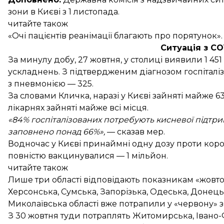
зони в Києві з 1 листопада
.
читайте також
«Очі пацієнтів реанімації благають про порятунок»
Ситуація з CO
За минулу добу, 27 жовтня, у столиці
виявили
1 45
ускладнень. З підтвердженим діагнозом госпіталіз
з пневмонією — 325.
За словами Кличка, наразі у Києві зайняті майже 6
лікарнях зайняті майже всі місця.
«84% госпіталізованих потребують кисневої підтри
заповнено понад 66%»,
— сказав мер.
Водночас у Києві принаймні одну дозу проти кор
повністю вакцинувалися — 1 мільйон.
читайте також
Лише три області відповідають показникам «жовтої
Херсонська
,
Сумська
,
Запорізька, Одеська, Донец
Миколаївська
області вже потрапили у «червону» з
З 30 жовтня туди
потраплять
Житомирська, Івано-Ф