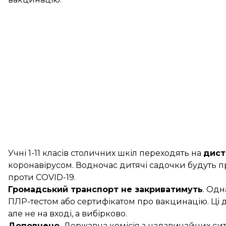
Учні 1-11 класів столичних шкіл переходять на
дист
коронавірусом. Водночас дитячі садочки будуть 
проти COVID-19.
Громадський транспорт не закриватимуть
. Од
ПЛР-тестом або сертифікатом про вакцинацію. Ці
але не на вході, а вибірково.
Доповнено.
Державна комісія з надзвичайних си