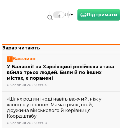
Підтримати
UK
Зараз читають
Важливо
У Балаклії на Харківщині російська атака
вбила трьох людей. Били й по інших
містах, є поранені
06 серпня 2026 08:04
«Шлях родин іноді навіть важчий, ніж у
хлопців у полоні». Мама трьох дітей,
дружина військового й керівниця
Коордштабу
06 серпня 2026 08:00