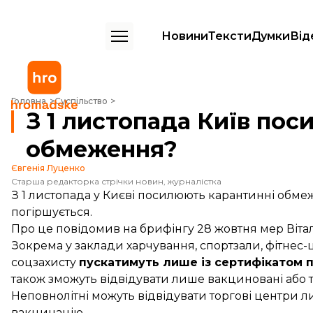
Новини
Тексти
Думки
Від
З 1 листопада Київ посилює карантин: які обмеження?
Головна
Суспільство
З 1 листопада Київ пос
обмеження?
Євгенія Луценко
Старша редакторка стрічки новин, журналістка
З 1 листопада у Києві посилюють карантинні обме
погіршується.
Про це
повідомив
на брифінгу 28 жовтня мер Віта
Зокрема у заклади харчування, спортзали, фітнес-ц
соцзахисту
пускатимуть лише із сертифікатом 
також зможуть відвідувати лише вакциновані або т
Неповнолітні можуть відвідувати торгові центри л
вакцинацію.