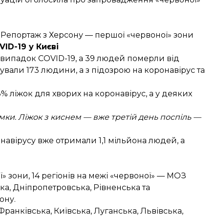
. Репортаж з Херсону — першої «червоної» зони
VID-19 у Києві
1 випадок COVID-19, а 39 людей померли від
ували 173 людини, а з підозрою на коронавірус та
3% ліжок для хворих на коронавірус, а у деяких
мки. Ліжок з киснем — вже третій день поспіль —
онавірусу вже
отримали
1,1 мільйона людей, а
» зони, 14 регіонів на межі «червоної» — МОЗ
ька, Дніпропетровська
,
Рівненська та
ону.
ранківська, Київська, Луганська, Львівська,