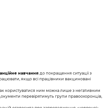
анційне навчання
до покращення ситуації з
працювати, якщо всі працівники вакциновані
нак користуватися ним можна лише з негативним
 документи перевірятимуть групи правоохоронців,
туацій оголосила про запровадження
«червоної»