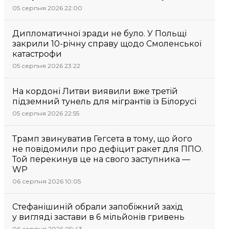
05 серпня 2026 22:00
Дипломатичної зради не було. У Польщі
закрили 10-річну справу щодо Смоленської
катастрофи
05 серпня 2026 23:22
На кордоні Литви виявили вже третій
підземний тунель для мігрантів із Білорусі
05 серпня 2026 22:55
Трамп звинуватив Гегсета в тому, що його
не повідомили про дефіцит ракет для ППО.
Той перекинув це на свого заступника —
WP
06 серпня 2026 10:05
Стефанішиній обрали запобіжний захід
у вигляді застави в 6 мільйонів гривень
06 серпня 2026 09:43