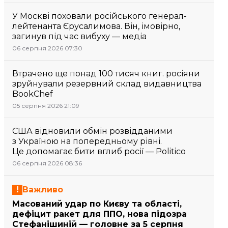
У Москві поховали російського генерал-
лейтенанта Єрусалимова. Він, імовірно,
загинув під час вибуху — медіа
06 серпня 2026 07:30
Втрачено ще понад 100 тисяч книг. росіяни
зруйнували резервний склад видавництва
BookChef
05 серпня 2026 21:09
США відновили обмін розвідданими
з Україною на попередньому рівні.
Це допомагає бити вглиб росії — Politico
06 серпня 2026 08:36
Важливо
Масований удар по Києву та області,
дефіцит ракет для ППО, нова підозра
Стефанішиній — головне за 5 серпня