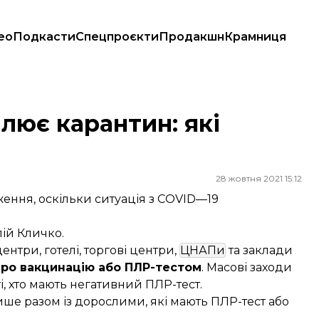
ео
Подкасти
Спецпроєкти
Продакшн
Крамниця
илює карантин: які
28 жовтня 2021 15:12
ження, оскільки ситуація з COVID—19
лій Кличко.
ентри, готелі, торгові центри,
ЦНАПи
та заклади
про вакцинацію або ПЛР-тестом
. Масові заходи
і, хто мають негативний ПЛР-тест.
ише разом із дорослими, які мають ПЛР-тест або