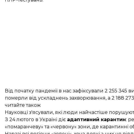
Від початку пандемії в нас зафіксували 2 255 345 
померли від ускладнень захворювання, а 2 188 27
читайте також
Науковці з'ясували, які люди найчастіше порушую
З 24 лютого в Україні
діє
адаптивний карантин
: р
«помаранчеву» та «червону» зони, де карантинні об
Наразі всі регіони «зелені», хоча деякі з них
не від