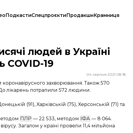
ео
Подкасти
Спецпроєкти
Продакшн
Крамниця
нь COVID-19
исячі людей в Україні
ь COVID-19
04 серпня 2021 08:18
ки коронавірусного захворювання. Також 570
 До лікарень потрапили 572 людини.
ецькій (91), Харківській (75), Херсонській (71) та
 методом
ПЛР
— 22 533, методом
ІФА
— 8 064.
вірусу. Загалом у країні провели 11,4 мільйона