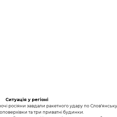
Ситуація у регіоні
ночі
росіяни завдали ракетного удару по Слов'янськ
поверхівки та три приватні будинки.