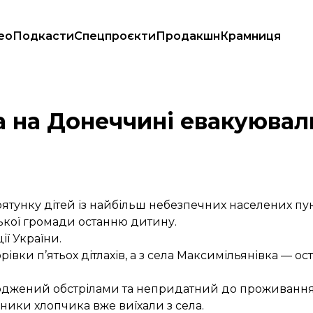
ео
Подкасти
Спецпроєкти
Продакшн
Крамниця
ка на Донеччині евакуюва
ятунку дітей із найбільш небезпечних населених пун
ської громади останню дитину.
ї України.
рівки п’ятьох дітлахів, а з села Максимільянівка — ос
оджений обстрілами та непридатний до проживання, т
сники хлопчика вже виїхали з села.