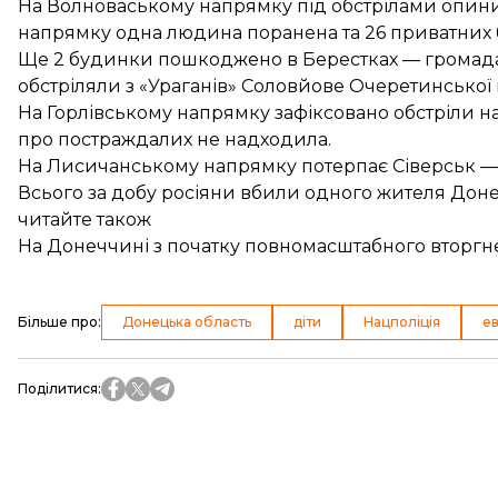
На Волноваському напрямку під обстрілами опини
напрямку одна людина поранена та 26 приватних 
Ще 2 будинки пошкоджено в Берестках — громада за
обстріляли з «Ураганів» Соловйове Очеретинської
На Горлівському напрямку зафіксовано обстріли н
про постраждалих не надходила.
На Лисичанському напрямку потерпає Сіверськ — у
Всього за добу росіяни вбили одного жителя Дон
читайте також
На Донеччині з початку повномасштабного вторгн
Більше про
:
Донецька область
діти
Нацполіція
ев
Поділитися
: