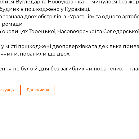
лися Вугледар та Новоукраїнка — минулося без жер
будинків пошкоджено у Курахівці.
знала двох обстрілів із «Ураганів» та одного артобс
 громади.
а околицях Торецької, Часовоярської та Соледарсько
 місті пошкоджені двоповерхівка та декілька прива
еччини, поранили ще двох.
ення не було й дня без загиблих чи поранених — гл
акуація
Донеччина