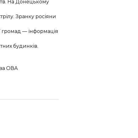
тв. На Донецькому
трілу. Зранку росіяни
ї громад — інформація
тних будинків.
ава ОВА