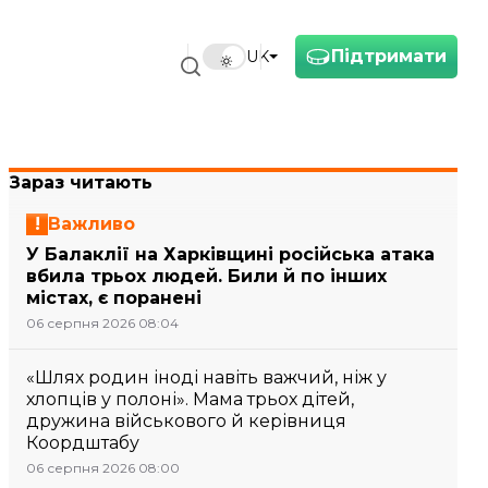
Підтримати
UK
Зараз читають
Важливо
У Балаклії на Харківщині російська атака
вбила трьох людей. Били й по інших
містах, є поранені
06 серпня 2026 08:04
«Шлях родин іноді навіть важчий, ніж у
хлопців у полоні». Мама трьох дітей,
дружина військового й керівниця
Коордштабу
06 серпня 2026 08:00