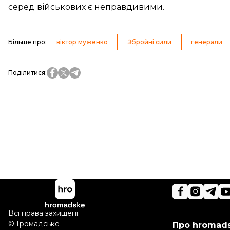
серед військових є неправдивими
.
Більше про
:
віктор муженко
Збройні сили
генерали
Поділитися
:
Всі права захищені:
©
Громадське
Про hromad