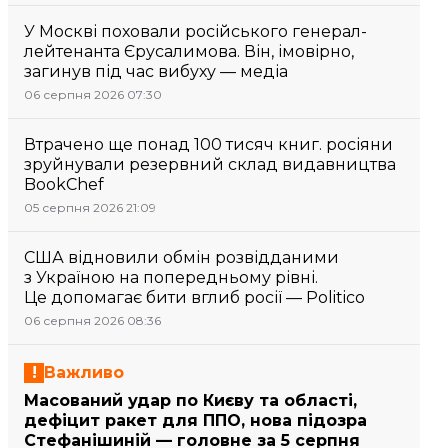
У Москві поховали російського генерал-
лейтенанта Єрусалимова. Він, імовірно,
загинув під час вибуху — медіа
06 серпня 2026 07:30
Втрачено ще понад 100 тисяч книг. росіяни
зруйнували резервний склад видавництва
BookChef
05 серпня 2026 21:09
США відновили обмін розвідданими
з Україною на попередньому рівні.
Це допомагає бити вглиб росії — Politico
06 серпня 2026 08:36
Важливо
Масований удар по Києву та області,
дефіцит ракет для ППО, нова підозра
Стефанішиній — головне за 5 серпня