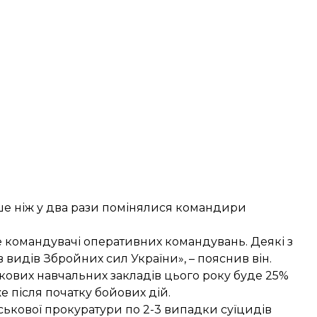
ьше ніж у два рази помінялися командири
же командувачі оперативних командувань. Деякі з
 видів Збройних сил України», – пояснив він.
кових навчальних закладів цього року буде 25%
же після початку бойових дій.
ськової прокуратури по
2-3 випадки суїцидів