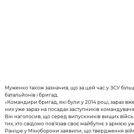
Муженко також зазначив, що за цей час у ЗСУ біл
батальйонів і бригад.
«Командири бригад, які були у 2014 році, зараз в
них уже зараз на посадах заступників командувачів
Він наголосив, що серед випускників вищих війсь
тих, хто свідомо пов’язав своє майбутнє з армією у
Раніше у Міноборони заявили, що твердження вій