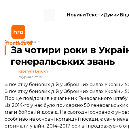
Новини
Тексти
Думки
Від
За чотири роки в Україні присвоїли 50 генеральських звань
Головна
Україна
За чотири роки в Украї
генеральських звань
Kateryna Leliukh
Журналістка
З початку бойових дій у Збройних силах України 
З початку бойових дій у Збройних силах України 
Про це повідомив начальник Генерального штабу
«Із 2014-го у нас було присвоєно 50 генеральських 
мали бойовий досвід. На сьогодні основною умово
особливо на основні командні посади, є саме наявн
отримали у війні 2014–2017 років і продовжуємо отр