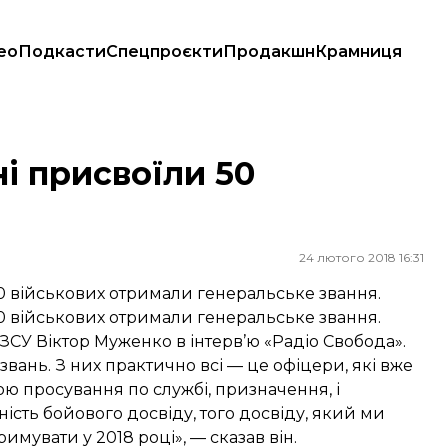
ео
Подкасти
Спецпроєкти
Продакшн
Крамниця
ні присвоїли 50
24 лютого 2018 16:31
50 військових отримали генеральське звання.
50 військових отримали генеральське звання.
 ЗСУ Віктор Муженко в
інтерв’ю
«Радіо Свобода».
звань. З них практично всі — це офіцери, які вже
ю просування по службі, призначення, і
ість бойового досвіду, того досвіду, який ми
имувати у 2018 році», — сказав він.