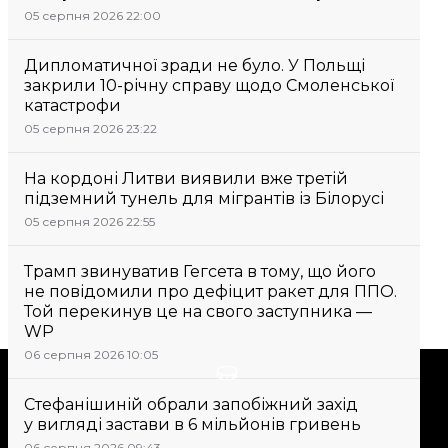
05 серпня 2026 22:00
Дипломатичної зради не було. У Польщі
закрили 10-річну справу щодо Смоленської
катастрофи
05 серпня 2026 23:22
На кордоні Литви виявили вже третій
підземний тунель для мігрантів із Білорусі
05 серпня 2026 22:55
Трамп звинуватив Гегсета в тому, що його
не повідомили про дефіцит ракет для ППО.
Той перекинув це на свого заступника —
WP
06 серпня 2026 10:05
Підтримати
Стефанішиній обрали запобіжний захід
у вигляді застави в 6 мільйонів гривень
Підтримай hromadske.
06 серпня 2026 09:43