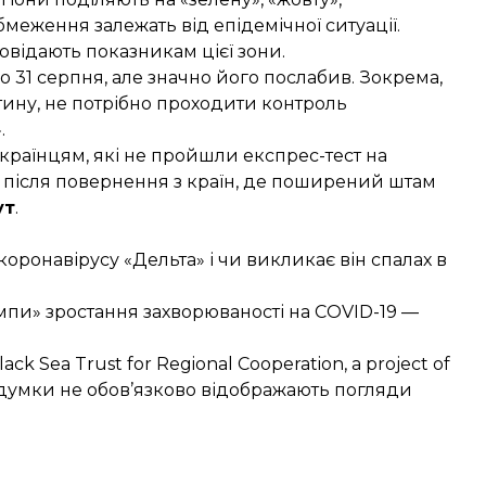
меження залежать від епідемічної ситуації.
повідають
показникам цієї зони.
 31 серпня, але значно його послабив. Зокрема,
тину, не потрібно проходити контроль
.
раїнцям, які не пройшли експрес-тест на
 після повернення з країн, де поширений штам
ут
.
ронавірусу «Дельта» і чи викликає він спалах в
мпи» зростання захворюваності на COVID-19 —
ack Sea Trust for Regional Cooperation, a project of
ї думки не обов’язково відображають погляди