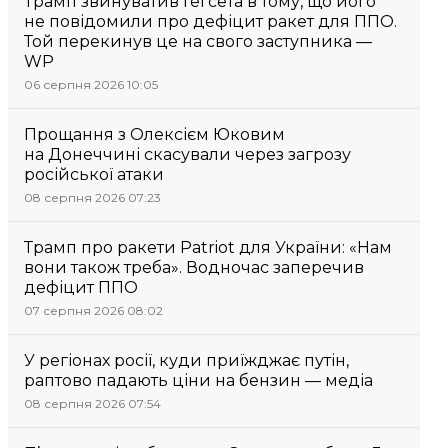
Трамп звинуватив Гегсета в тому, що його
не повідомили про дефіцит ракет для ППО.
Той перекинув це на свого заступника —
WP
06 серпня 2026 10:05
Прощання з Олексієм Юковим
на Донеччині скасували через загрозу
російської атаки
08 серпня 2026 07:23
Трамп про ракети Patriot для України: «Нам
вони також треба». Водночас заперечив
дефіцит ППО
07 серпня 2026 08:02
У регіонах росії, куди приїжджає путін,
раптово падають ціни на бензин — медіа
08 серпня 2026 07:54