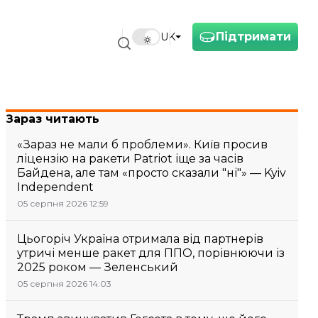
Підтримати
UK
Зараз читають
«Зараз не мали б проблеми». Київ просив
ліцензію на ракети Patriot іще за часів
Байдена, але там «просто сказали "ні"» — Kyiv
Independent
05 серпня 2026 12:59
Цьогоріч Україна отримала від партнерів
утричі менше ракет для ППО, порівнюючи із
2025 роком — Зеленський
05 серпня 2026 14:03