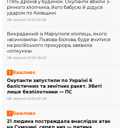
П’ять дронів у будинок. Окупанти вбили 3-
річного хлопчика, його бабусю й дідуся
ударом по Київщині
08 серпня 2026 09:28
Викрадений із Маріуполя хлопець, якого
«всиновила» Львова-Бєлова, буде вчитися
на російського прокурора, заявила
«опікунка»
08 серпня 2026 08:23
Важливо
Окупанти запустили по Україні 6
балістичних та зенітних ракет. Збиті
лише безпілотники — ПС
08 серпня 2026 09:06
Важливо
21 людина постраждала внаслідок атак
на Сумщині, серед них — дитина