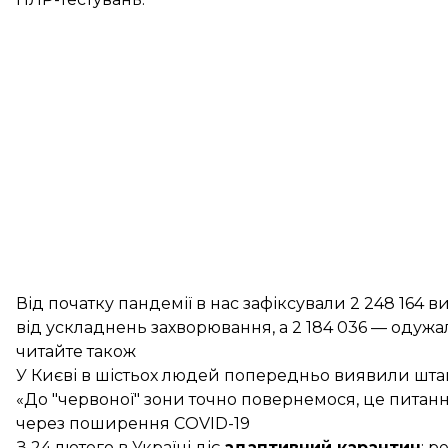
Від початку пандемії в нас зафіксували 2 248 164
від ускладнень захворювання, а 2 184 036 — одужа
читайте також
У Києві в шістьох людей попередньо виявили шта
«До "червоної" зони точно повернемося, це питанн
через поширення COVID-19
З 24 лютого в Україні
діє
адаптивний карантин
: р