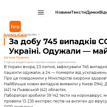
Новини
Тексти
Думки
Від
За добу 745 випадків COVID-19 виявили в Україні. Одужали — майже
Головна
Суспільство
За добу 745 випадків C
Україні. Одужали — май
Євгенія Луценко
Старша редакторка стрічки новин, журналістка
В Україні вчора, 23 липня, зафіксували 745 випадк
пацієнти одужали, а 24 — померли від ускладнень
Про це
повідомили
у Міністерстві охорони здоров'
Найбільше нових випадків виявили у Києві (194), Д
(42) та Львівській (42) областях.
Лабораторії зробили 39 142 тести на коронавірус: 
провели 13 235 експрес-тестів на антиген до вірусу
ПЛР-тестувань.