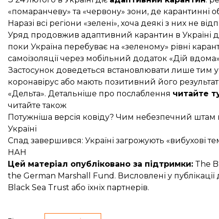
«помаранчеву» та «червону» зони, де карантинні об
Наразі всі регіони «зелені», хоча деякі з них
не від
Уряд продовжив адаптивний карантин в Україні до
поки Україна перебуває на «зеленому» рівні каран
самоізоляції через мобільний додаток «Дій вдома»
Застосунок
доведеться встановлювати
лише тим ук
коронавірус або мають позитивний його результат
«Дельта». Детальніше про послаблення
читайте т
читайте також
Потужніша версія ковіду? Чим небезпечний штам ко
Україні
Спад завершився: Україні загрожують «вибухові те
НАН
Цей матеріал опубліковано за підтримки:
The Bl
the German Marshall Fund. Висловлені у публікаці
Black Sea Trust або їхніх партнерів.