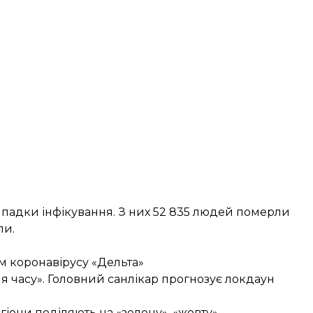
 випадки інфікування. З них 52 835 людей померли
ли.
м коронавірусу «Дельта»
я часу». Головний санлікар прогнозує локдаун
егіони поділяють на «зелену», «жовту»,