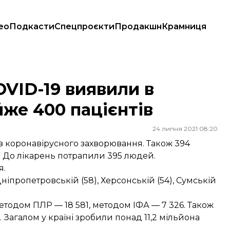
ео
Подкасти
Спецпроєкти
Продакшн
Крамниця
 400 пацієнтів
OVID-19 виявили в
же 400 пацієнтів
24 липня 2021 08:20
ів коронавірусного захворювання. Також 394
. До лікарень потрапили 395 людей.
я.
ніпропетровській (58), Херсонській (54), Сумській
методом ПЛР — 18 581, методом ІФА — 7 326. Також
. Загалом у країні зробили понад 11,2 мільйона