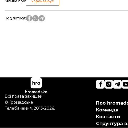
Більше про
:
коронавірус
Поділитися
:
Всі права захищені:
©
Громадське
Про hromad
Телебачення
,
2013-2026.
Команда
Контакти
Структура в