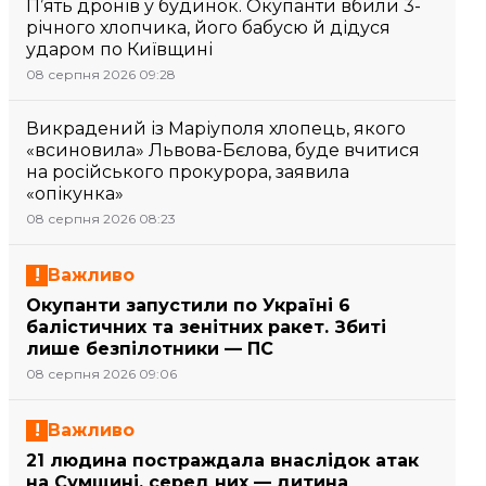
П’ять дронів у будинок. Окупанти вбили 3-
річного хлопчика, його бабусю й дідуся
ударом по Київщині
08 серпня 2026 09:28
Викрадений із Маріуполя хлопець, якого
«всиновила» Львова-Бєлова, буде вчитися
на російського прокурора, заявила
«опікунка»
08 серпня 2026 08:23
Важливо
Окупанти запустили по Україні 6
балістичних та зенітних ракет. Збиті
лише безпілотники — ПС
08 серпня 2026 09:06
Важливо
21 людина постраждала внаслідок атак
на Сумщині, серед них — дитина