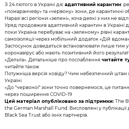
З 24 лютого в Україні
діє
адаптивний карантин
: р
«помаранчеву» та «червону» зони, де карантинні об
Наразі всі регіони «зелені», хоча деякі з них
не від
Уряд продовжив адаптивний карантин в Україні до
поки Україна перебуває на «зеленому» рівні каран
самоізоляції через мобільний додаток «Дій вдома»
Застосунок
доведеться встановлювати
лише тим ук
коронавірус або мають позитивний його результат
«Дельта». Детальніше про послаблення
читайте т
читайте також
Потужніша версія ковіду? Чим небезпечний штам ко
Україні
«До "червоної" зони точно повернемося, це питанн
через поширення COVID-19
Цей матеріал опубліковано за підтримки:
The Bl
the German Marshall Fund. Висловлені у публікаці
Black Sea Trust або їхніх партнерів.