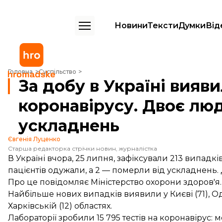
Новини
Тексти
Думки
Від
За добу в Україні виявили 213 випадків коронавірусу. Двоє людей 
Головна
Суспільство
За добу в Україні вияви
коронавірусу. Двоє лю
ускладнень
Євгенія Луценко
Старша редакторка стрічки новин, журналістка
В Україні вчора, 25 липня, зафіксували 213 випадк
пацієнтів одужали, а 2 — померли від ускладнень.
Про це
повідомляє
Міністерство охорони здоров'я.
Найбільше нових випадків виявили у Києві (71), Оде
Харківській (12) областях.
Лабораторії зробили 15 795 тестів на коронавірус: