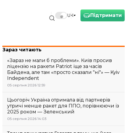
Підтримати
UK
Зараз читають
«Зараз не мали б проблеми». Київ просив
ліцензію на ракети Patriot іще за часів
Байдена, але там «просто сказали "ні"» — Kyiv
Independent
05 серпня 2026 12:59
Цьогоріч Україна отримала від партнерів
утричі менше ракет для ППО, порівнюючи із
2025 роком — Зеленський
05 серпня 2026 14:03