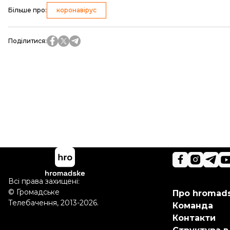
Більше про
:
коронавірус
Поділитися
:
Всі права захищені:
©
Громадське
Про hromad
Телебачення
,
2013-2026.
Команда
Контакти