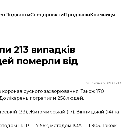
ео
Подкасти
Спецпроєкти
Продакшн
Крамниця
померли від ускладнень
ли 213 випадків
дей померли від
26 липня 2021 08:18
ів коронавірусного захворювання. Також 170
 До лікарень потрапили 256 людей.
ській (33), Житомирській (17), Вінницькій (14) та
 методом ПЛР — 7 562, методом ІФА — 1 905. Також