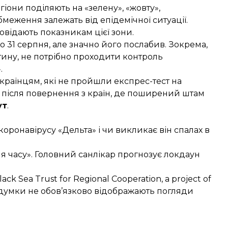
егіони поділяють на «зелену», «жовту»,
меження залежать від епідемічної ситуації.
повідають
показникам цієї зони.
 31 серпня, але значно його послабив. Зокрема,
тину, не потрібно проходити контроль
.
раїнцям, які не пройшли експрес-тест на
 після повернення з країн, де поширений штам
ут
.
ронавірусу «Дельта» і чи викликає він спалах в
я часу». Головний санлікар прогнозує локдаун
ack Sea Trust for Regional Cooperation, a project of
ї думки не обов’язково відображають погляди