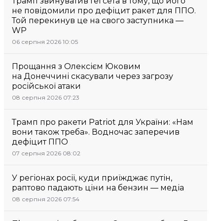
Трамп звинуватив Гегсета в тому, що його
не повідомили про дефіцит ракет для ППО.
Той перекинув це на свого заступника —
WP
06 серпня 2026 10:05
Прощання з Олексієм Юковим
на Донеччині скасували через загрозу
російської атаки
08 серпня 2026 07:23
Трамп про ракети Patriot для України: «Нам
вони також треба». Водночас заперечив
дефіцит ППО
07 серпня 2026 08:02
У регіонах росії, куди приїжджає путін,
раптово падають ціни на бензин — медіа
08 серпня 2026 07:54