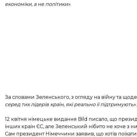
економіки, а не політики»
.
За словами Зеленського, з огляду на війну та щод
серед тих лідерів країн, які реально її підтримують»
.
12 квітня німецьке видання Bild
писало
, що прези
інших країн ЄС, але Зеленський нібито не хоче з ни
Сам президент Німеччини заявив, що хотів поїхати