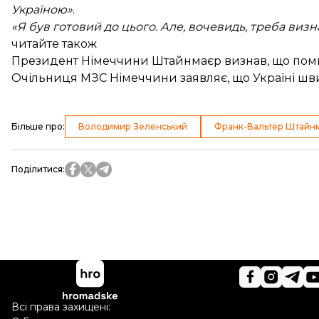
Україною»
.
«Я був готовий до цього. Але, вочевидь, треба визна
читайте також
Президент Німеччини Штайнмаєр визнав, що поми
Очільниця МЗС Німеччини заявляє, що Україні шв
Більше про
:
Володимир Зеленський
Франк-Вальтер Штайн
Поділитися
:
Всі права захищені: