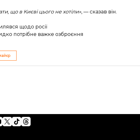
ти, що в Києві цього не хотіли»
, — сказав він.
лявся щодо росії
идко потрібне важке озброєння
майєр