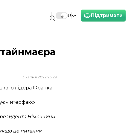
Підтримати
UK
Штайнмаєра
13 квітня 2022 23:29
ького лідера Франка
ує
«Інтерфакс-
 президента Німеччини
якщо це питання