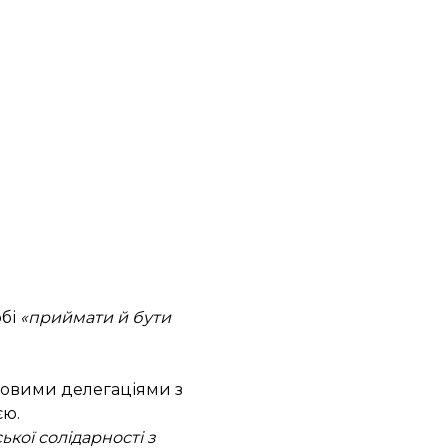
обі
«приймати й бути
ядовими делегаціями з
єю.
кої солідарності з