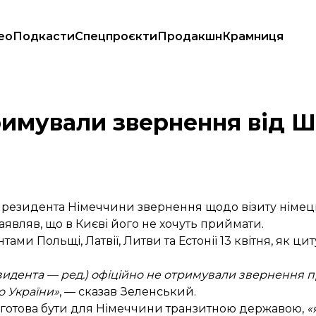
ео
Подкасти
Спецпроєкти
Продакшн
Крамниця
иту в Україну»
римували звернення від 
 президента Німеччини звернення щодо візиту німец
являв, що в Києві його не хочуть приймати.
ми Польщі, Латвії, Литви та Естонії 13 квітня, як
цит
резидента — ред.) офіційно не отримували звернення
о України»
, — сказав Зеленський.
она готова бути для Німеччини транзитною державою,
«