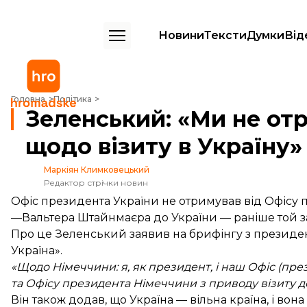
Новини
Тексти
Думки
Від
Зеленський: «Ми не отримували звернення від Штайнмаєра щодо віз
Головна
Політика
Зеленський: «Ми не от
щодо візиту в Україну»
Маркіян Климковецький
Редактор стрічки новин
Офіс президента України не отримував від Офісу
—Вальтера Штайнмаєра до України — раніше той за
Про це Зеленський заявив на брифінгу з президента
Україна».
«Щодо Німеччини: я, як президент, і наш Офіс (п
та Офісу президента Німеччини з приводу візиту д
Він також додав, що Україна — вільна країна, і в