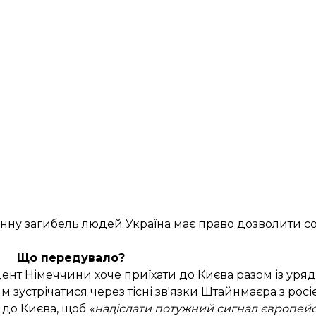
енну загибель людей Україна має право дозволити с
Що передувало?
дент Німеччини хоче приїхати до Києва разом із ур
м зустрічатися через тісні зв'язки Штайнмаєра з росі
 до Києва, щоб
«надіслати потужний сигнал європейсь