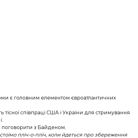
орми є головним елементом євроатлантичних
 тісної співпраці США і України для стримування
і.
й поговорити з Байденом.
 стоїмо пліч-о-пліч, коли йдеться про збереження