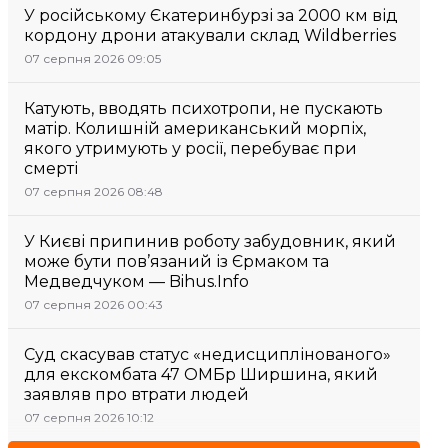
У російському Єкатеринбурзі за 2000 км від
кордону дрони атакували склад Wildberries
07 серпня 2026 09:05
Катують, вводять психотропи, не пускають
матір. Колишній американський морпіх,
якого утримують у росії, перебуває при
смерті
07 серпня 2026 08:48
У Києві припинив роботу забудовник, який
може бути пов’язаний із Єрмаком та
Медведчуком — Bihus.Info
07 серпня 2026 00:43
Суд скасував статус «недисциплінованого»
для екскомбата 47 ОМБр Ширшина, який
заявляв про втрати людей
07 серпня 2026 10:12