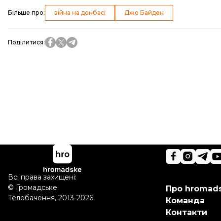
Більше про
:
війна на донбасі
Джо Байден
Поділитися
:
Всі права захищені:
©
Громадське
Про hromad
Телебачення
,
2013-2026.
Команда
Контакти