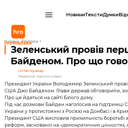
Новини
Тексти
Думки
Від
Зеленський провів першу телефонну розмову з Байденом. Про що
Головна
Політика
Зеленський провів пер
Байденом. Про що гов
Остап Крамар
Редактор стрічки новин
Президент України Володимир Зеленський прові
США Джо Байденом. Глави держав обговорили, зокр
Про це
йдеться
на сайті Білого дому.
Під час розмови Байден наголосив на підтримці США
України у протистоянні з Росією на Донбасі і в Кри
Президент США висловив прихильність боротьбі з к
реформ, заснованої на
«демократичних цінностях, я