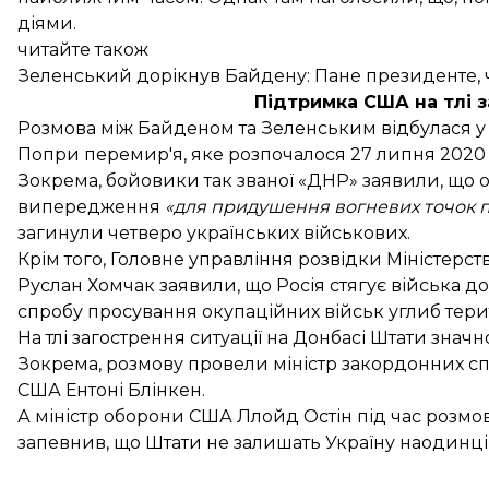
діями.
читайте також
Зеленський дорікнув Байдену: Пане президенте, 
Підтримка США на тлі 
Розмова між Байденом та Зеленським відбулася у п
Попри перемир'я, яке розпочалося 27 липня 2020 ро
Зокрема, бойовики так званої «ДНР» заявили, що 
випередження
«для придушення вогневих точок 
загинули
четверо українських військових.
Крім того,
Головне управління розвідки
Міністерст
Руслан Хомчак
заявили, що Росія стягує війська до
спробу просування окупаційних військ углиб терит
На тлі загострення ситуації на Донбасі Штати знач
Зокрема, розмову
провели
міністр закордонних с
США Ентоні Блінкен.
А міністр оборони США Ллойд Остін під час розмо
запевнив
, що Штати не залишать Україну наодинці в