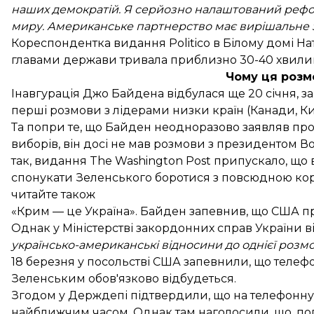
наших демократій. Я серйозно налаштований рефор
миру. Американське партнерство має вирішальне з
Кореспондентка видання Politico в Білому домі Н
главами держави тривала приблизно 30-40 хвили
Чому ця розм
Інавгурація Джо Байдена відбулася ще 20 січня, з
перші розмови з лідерами низки країн (
Канади
,
К
Та попри те, що Байден неодноразово заявляв про 
виборів, він досі не мав розмови з президентом 
так, видання The Washington Post
припускало
, що
спонукати Зеленського боротися з повсюдною кору
читайте також
«Крим — це Україна». Байден запевнив, що США п
Однак у Міністерстві закордонних справ України
в
українсько-американські відносини до однієї розм
18 березня у посольстві США
запевнили
, що теле
Зеленським обов'язково відбудеться.
Згодом у Держдепі
підтвердили
, що на телефонн
найближчим часом. Однак там наголосили, що, поп