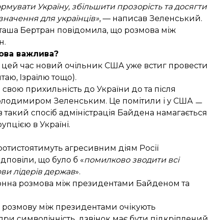
мувати Україну, збільшити прозорість та досягти
начення для українців»
, — написав Зеленський.
аташа Бертран
повідомила
, що розмова між
н.
ова важлива?
а цей час новий очільник США уже встиг провести
итаю
,
Ізраїлю
тощо).
свою прихильність до України до та після
Володимиром Зеленським. Це помітили і у США ㅡ
 в такий спосіб адміністрація Байдена намагається
пцією в Україні.
ротистоятимуть агресивним діям Росії
ідповіли
, що було б «
помилково зводити всі
ови лідерів держав
».
фонна розмова між президентами Байденом та
у розмову між президентами очікують
ри символічність, дзвінок має бути підкріплений