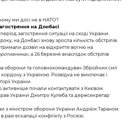
чому ми досі не в НАТО?
загострення на Донбасі
еріод загострення ситуації на сході України.
ку, на Донбасі знову зросла кількість обстрілів.
отримали дозвіл на відкриття вогню на
противника»
, а 26 березня внаслідок обстрілів
ва оборони та головнокомандувач Збройних сил
 кордону з Україною. Розвідка не виключає і
орії України.
но активніше почали контактувати з Києвом.
прав України Дмитро Кулеба та держсекретар
ви з міністром оборони України Андрієм Тараном
 разі ескалації конфлікту з Росією.