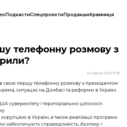
ео
Подкасти
Спецпроєкти
Продакшн
Крамниця
 говорили?
шу телефонну розмову з
орили?
02 квітня 2021 17:59
в свою першу телефонну розмову з президентом
ема, ситуацію на Донбасі та реформи в Україні.
 суверенітету і територіальної цілісності
му.
орупцією в Україні, а також реалізації програми
кі забезпечують справедливість, безпеку і