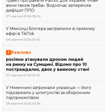
Трамп про ракети Patriot для України: «Нам
вони також треба». Водночас заперечив
дефіцит ППО
07 серпня 2026 08:02
У Мексиці блогера застрелили в прямому
ефірі в TikTok
06 серпня 2026 23:43
Важливо
росіяни атакували дроном людей
на ринку на Сумщині. Відомо про 10
постраждалих, двоє у важкому стані
07 серпня 2026 09:29
У Німеччині затримали українця — його
підозрюють у шпигунстві за оборонним
підприємством
06 серпня 2026 20:06