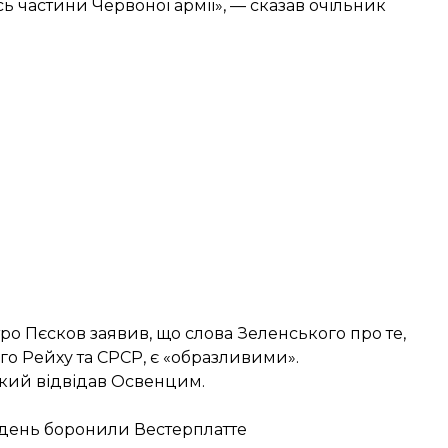
 частини Червоної армії», — сказав очільник
ро Пєсков заявив
, що слова Зеленського про те,
го Рейху та СРСР, є «образливими».
ький
відвідав Освенцим
.
иждень боронили Вестерплатте