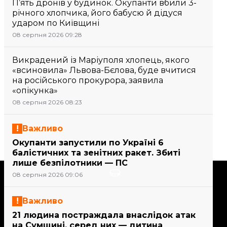
П’ять дронів у будинок. Окупанти вбили 3-
річного хлопчика, його бабусю й дідуся
ударом по Київщині
08 серпня 2026 09:28
Викрадений із Маріуполя хлопець, якого
«всиновила» Львова-Бєлова, буде вчитися
на російського прокурора, заявила
«опікунка»
08 серпня 2026 08:23
Важливо
Окупанти запустили по Україні 6
балістичних та зенітних ракет. Збиті
лише безпілотники — ПС
Підтримати
08 серпня 2026 09:06
Важливо
Підтримай hromadske.
21 людина постраждала внаслідок атак
Ми працюємо для тебе та
на Сумщині, серед них — дитина