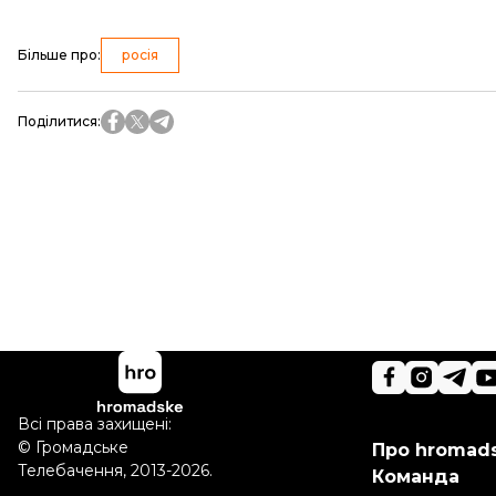
Більше про
:
росія
Поділитися
:
Всі права захищені:
©
Громадське
Про hromad
Телебачення
,
2013-2026.
Команда