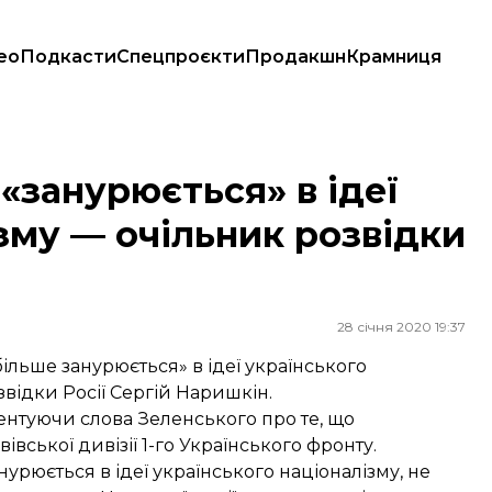
ео
Подкасти
Спецпроєкти
Продакшн
Крамниця
му — очільник розвідки Росії
«занурюється» в ідеї
зму — очільник розвідки
28 січня 2020 19:37
льше занурюється» в ідеї українського
звідки Росії Сергій Наришкін.
ентуючи слова Зеленського про те, що
івської дивізії 1-го Українського фронту.
урюється в ідеї українського націоналізму, не