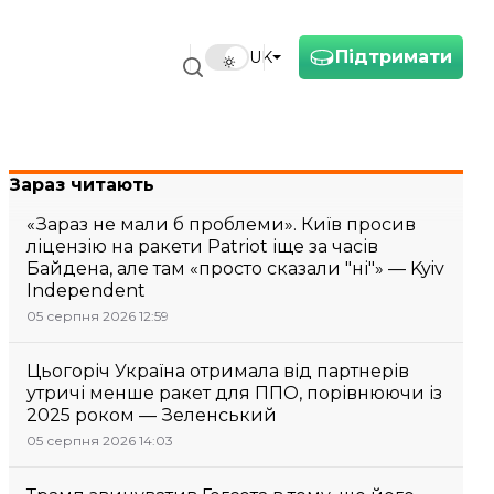
Підтримати
UK
Зараз читають
«Зараз не мали б проблеми». Київ просив
ліцензію на ракети Patriot іще за часів
Байдена, але там «просто сказали "ні"» — Kyiv
Independent
05 серпня 2026 12:59
Цьогоріч Україна отримала від партнерів
утричі менше ракет для ППО, порівнюючи із
2025 роком — Зеленський
05 серпня 2026 14:03