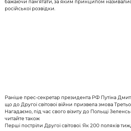
бажаючи пам’ятати, за яким принципом називались
російської розвідки.
Раніше прес-секретар президента РФ Путіна
Дмит
що до Другої світової війни призвела змова Третьо
Нагадаємо, під час свого візиту до Польщі Зеленс
читайте також
Перші постріли Другої світової. Як 200 поляків т