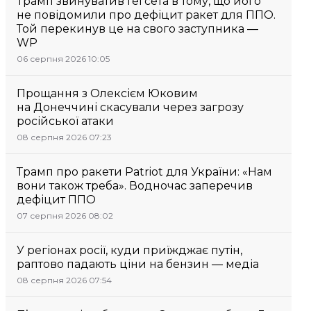
Трамп звинуватив Гегсета в тому, що його
не повідомили про дефіцит ракет для ППО.
Той перекинув це на свого заступника —
WP
06 серпня 2026 10:05
Прощання з Олексієм Юковим
на Донеччині скасували через загрозу
російської атаки
08 серпня 2026 07:23
Трамп про ракети Patriot для України: «Нам
вони також треба». Водночас заперечив
дефіцит ППО
07 серпня 2026 08:02
У регіонах росії, куди приїжджає путін,
раптово падають ціни на бензин — медіа
08 серпня 2026 07:54