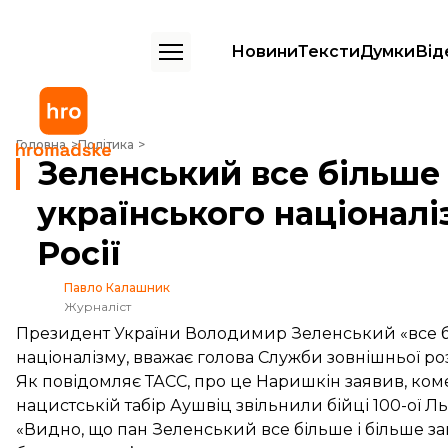
Новини
Тексти
Думки
Від
Зеленський все більше «занурюється» в ідеї українського націоналіз
Головна
Політика
Зеленський все більше 
українського націоналі
Росії
Павло Калашник
Журналіст
Президент України Володимир Зеленський «все бі
націоналізму, вважає голова Служби зовнішньої ро
Як
повідомляє
ТАСС, про це Наришкін заявив, ком
нацистській табір Аушвіц звільнили бійці 100-ої Льв
«Видно, що пан Зеленський все більше і більше зан