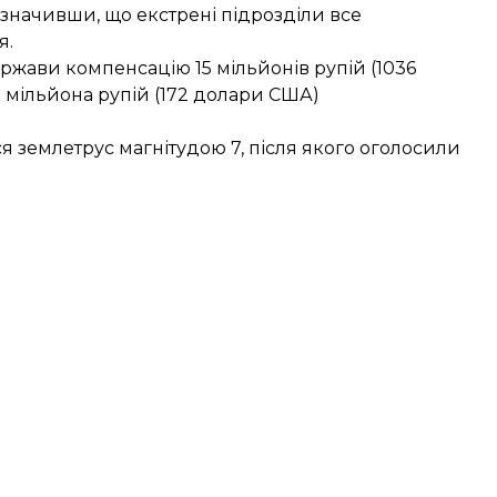
дзначивши, що екстрені підрозділи все
я.
ержави компенсацію 15 мільйонів рупій (1036
,5 мільйона рупій (172 долари США)
вся землетрус магнітудою 7, після якого
оголосили