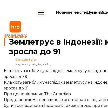
Новини
Тексти
Думки
Від
Землетрус в Індонезії: кількість загиблих зросла до 91
Головна
Світ
Землетрус в Індонезії: 
зросла до 91
Вікторія Бега
Керівниця відділу сайту
Кількість загиблих унаслідок землетрусу на індоне
зросла до 91.
Кількість загиблих унаслідок землетрусу на індоне
зросла до 91.
Про це
повідомляє
The Guardian.
Представник Національного агентства з ліквідації 
були громадянами Індонезії. Також відомо про по