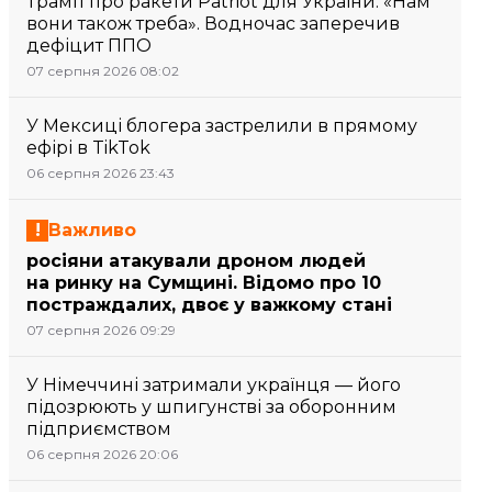
Трамп про ракети Patriot для України: «Нам
вони також треба». Водночас заперечив
дефіцит ППО
07 серпня 2026 08:02
У Мексиці блогера застрелили в прямому
ефірі в TikTok
06 серпня 2026 23:43
Важливо
росіяни атакували дроном людей
на ринку на Сумщині. Відомо про 10
постраждалих, двоє у важкому стані
07 серпня 2026 09:29
У Німеччині затримали українця — його
підозрюють у шпигунстві за оборонним
підприємством
06 серпня 2026 20:06