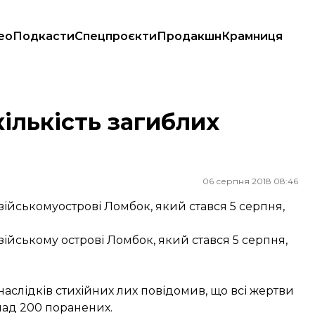
ео
Подкасти
Спецпроєкти
Продакшн
Крамниця
кількість загиблих
06 серпня 2018 08:46
зійськомуострові Ломбок, який стався 5 серпня,
зійському острові Ломбок, який стався 5 серпня,
наслідків стихійних лих повідомив, що всі жертви
над 200 поранених.