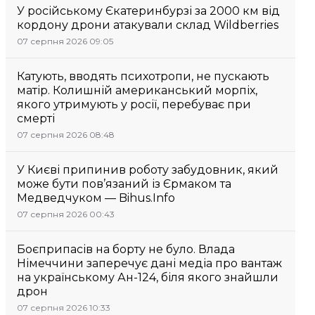
У російському Єкатеринбурзі за 2000 км від
кордону дрони атакували склад Wildberries
07 серпня 2026 09:05
Катують, вводять психотропи, не пускають
матір. Колишній американський морпіх,
якого утримують у росії, перебуває при
смерті
07 серпня 2026 08:48
У Києві припинив роботу забудовник, який
може бути пов’язаний із Єрмаком та
Медведчуком — Bihus.Info
07 серпня 2026 00:43
Боєприпасів на борту не було. Влада
Німеччини заперечує дані медіа про вантаж
на українському Ан-124, біля якого знайшли
дрон
07 серпня 2026 10:33