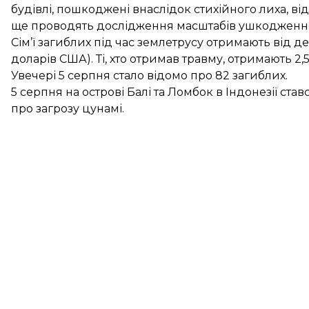
будівлі, пошкоджені внаслідок стихійного лиха, ві
ще проводять дослідження масштабів ушкодженн
Сім’ї загиблих під час землетрусу отримають від д
доларів США). Ті, хто отримав травму, отримають 2
Увечері 5 серпня стало відомо про
82 загиблих
.
5 серпня на острові Балі та Ломбок в Індонезії ста
про загрозу цунамі
.