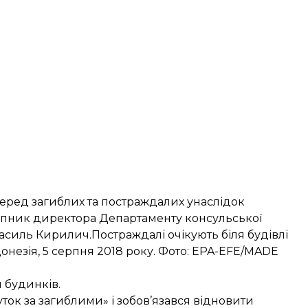
еред загиблих та постраждалих унаслідок
упник директора Департаменту консульської
асиль Кирилич.Постраждалі очікують біля будівлі
Індонезія, 5 серпня 2018 року. Фото: EPA-EFE/MADE
 будинків.
ок за загиблими» і зобов’язався відновити