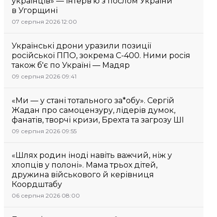
українців» — інтерв’ю з послом України
в Угорщині
07 серпня 2026 12:00
Українські дрони уразили позиції
російської ППО, зокрема С-400. Ними росія
також б'є по Україні — Мадяр
09 серпня 2026 09:41
«Ми — у стані тотального за*обу». Сергій
Жадан про самоцензуру, лідерів думок,
фанатів, творчі кризи, Брехта та загрозу ШІ
09 серпня 2026 09:55
«Шлях родин іноді навіть важчий, ніж у
хлопців у полоні». Мама трьох дітей,
дружина військового й керівниця
Коордштабу
06 серпня 2026 08:00