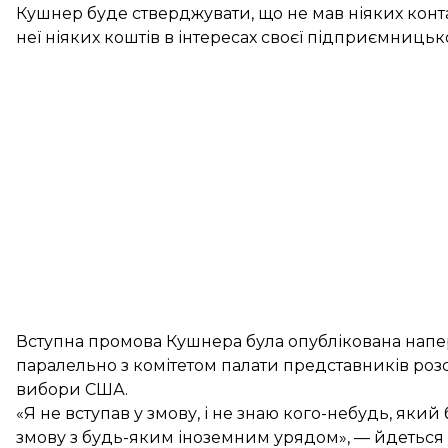
Кушнер буде стверджувати, що не мав ніяких конта
неї ніяких коштів в інтересах своєї підприємницько
Вступна промова Кушнера була опублікована напер
паралельно з комітетом палати представників роз
вибори США.
«Я не вступав у змову, і не знаю кого-небудь, який 
змову з будь-яким іноземним урядом», — йдеться 