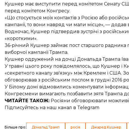
Кушнер має виступити перед комітетом Сенату США з
перед комітетом Конгресу.
«Що стосується моїх контактів з Росією або росій
кампанії, то вони навряд чи мали місце», — додав в
Водночас, Кушнер підтвердив зустрічі з російськи
«короткими».
36-річний Кушнер займає пост старшого радника п
виборчої кампанії Трампа.
Кушнер одружений на дочці Дональда Трампа Іва
У травні цього року повідомлялось, що
Кушнер і К
«секретного каналу зв'язку» між Кремлем і США. З
обговорював з російським послом в грудні 2016 рок
У Білому домі відмовились коментувати
інформаці
Конгресмени вимагають
позбавити зятя Трампа д
ЧИТАЙТЕ ТАКОЖ:
Росіяни обговорювали
можливі
Підписуйтесь на
наш канал
в Telegram
Більше про
:
Дональд Трамп
росія
Джаред Кушнер