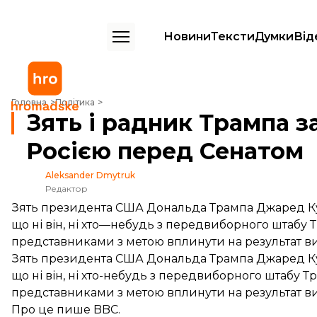
Новини
Тексти
Думки
Від
Зять і радник Трампа заперечуватиме змову з Росією перед Сенато
Головна
Політика
Зять і радник Трампа 
Росією перед Сенатом
Aleksander Dmytruk
Редактор
Зять президента США Дональда Трампа Джаред Куш
що ні він, ні хто—небудь з передвиборного штабу 
представниками з метою вплинути на результат ви
Зять президента США Дональда Трампа Джаред Куш
що ні він, ні хто-небудь з передвиборного штабу Т
представниками з метою вплинути на результат ви
Про це
пише
BBC.