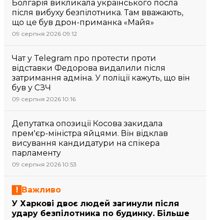
Болгарія викликала українського посла
після вибуху безпілотника. Там вважають,
що це був дрон-приманка «Майя»
09 серпня 2026 09:12
Чат у Telegram про протести проти
відставки Федорова видалили після
затримання адміна. У поліції кажуть, що він
був у СЗЧ
09 серпня 2026 10:16
Депутатка опозиції Косова закидала
прем'єр-міністра яйцями. Він відклав
висування кандидатури на спікера
парламенту
09 серпня 2026 10:53
Важливо
У Харкові двоє людей загинули після
удару безпілотника по будинку. Більше