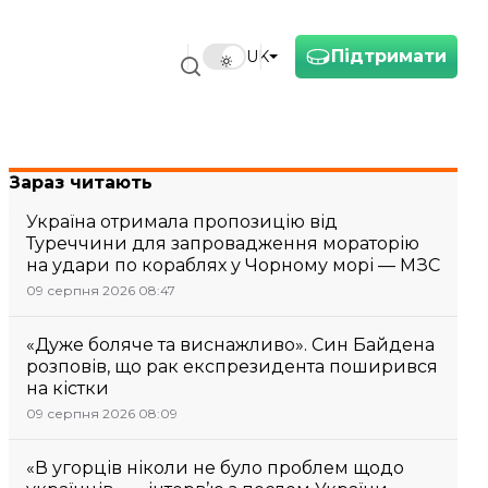
Підтримати
UK
Зараз читають
Україна отримала пропозицію від
Туреччини для запровадження мораторію
на удари по кораблях у Чорному морі — МЗС
09 серпня 2026 08:47
«Дуже боляче та виснажливо». Син Байдена
розповів, що рак експрезидента поширився
на кістки
09 серпня 2026 08:09
«В угорців ніколи не було проблем щодо