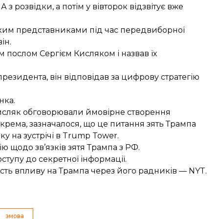
 розвідки, а потім у вівторок відзвітує вже
ським представниками під час передвиборної
ін.
м послом Сергієм Кисляком і назвав їх
резидента, він відповідав за цифрову стратегію
нка.
исляк обговорювал
и ймовірне створення
окрема, зазначалося, що це питання зять Трампа
у на зустрічі в Trump Tower.
ю щодо зв’язків зятя Трампа з РФ.
оступу
до секретної інформації.
сть впливу на Трампа
через його радників — NYT.
змова