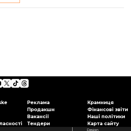
ske
Реклама
Крамниця
Продакшн
Фінансові звіти
Вакансії
Наші політики
ласності
Тендери
Карта сайту
Design