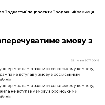
ео
Подкасти
Спецпроєкти
Продакшн
Крамниця
м
заперечуватиме змову з
25 липня 2017 00:18
нер має намір заявити сенатському комітету,
Трампа не вступав у змову з російськими
борів.
нер має намір заявити сенатському комітету,
рампа не вступав у змову з російськими
борів.