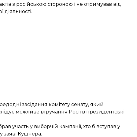
ктів з російською стороною і не отримував від
ї діяльності.
едодні засідання комітету сенату, який
слідує можливе втручання Росії в президентські
брав участь у виборчій кампанії, хто б вступав у
у заяві Кушнера.