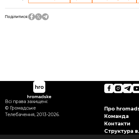
Поділитися
:
Всі права захищені:
©
Громадське
Про hromad
Телебачення
,
2013-2026.
Команда
Контакти
Структура в