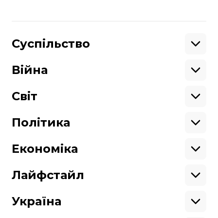
російсько-українська війна
Генштаб ЗСУ
Поділитися
Суспільство
:
Освіта
Кримінал
Війна
Здоров'я
Екологія
Ветерани
Підтримати
Військові
Світ
Ситуація на фронті
Крим
Північна Америка
Донбас
Латинська Америка
Політика
Підтримай hromadske.
Азія
Ми працюємо для тебе та завдяки тобі.
Африка
Закопроєкти
Будь нашим другом
Європа
Персоналії
Економіка
Геополітика
Верховна Рада
Кабінет міністрів
Бізнес
Про hromadske
Вакансії
Реформи
Енергетика
Лайфстайл
Вибори
Особисті фінанси
Команда
Тендери
Корупція
Інфраструктура
Спорт
Контакти
Крамниця
Нерухомість
Кіно
Україна
Структура
Фінансові звіти
Ціни
Музика
Театр
Київ
власності
Наші політики