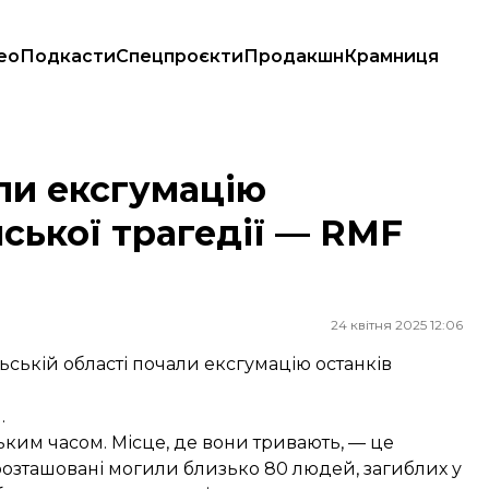
ео
Подкасти
Спецпроєкти
Продакшн
Крамниця
рагедії — RMF FM
ли ексгумацію
ської трагедії — RMF
24 квітня 2025 12:06
ській області почали ексгумацію останків
.
ьким часом. Місце, де вони тривають, — це
 розташовані могили близько 80 людей, загиблих у