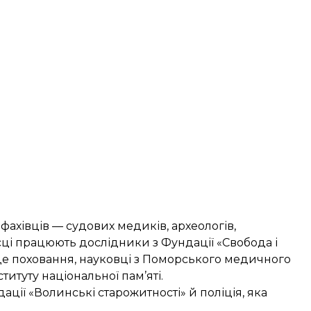
ахівців — судових медиків, археологів,
ісці працюють дослідники з Фундації «Свобода і
сце поховання, науковці з Поморського медичного
титуту національної пам’яті.
ції «Волинські старожитності» й поліція, яка