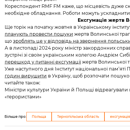
Кореспондент RMF FM каже, що місцевість дуже скл
необхідне обладнання. Роботи можуть ускладнитис
Ексгумація жертв В
Ще торік на початку жовтня в Українському інститут
планують провести пошуки
жертв Волинської траге
що
зроблять це у відповідь на звернення польсь
А в листопаді 2024 року міністр закордонних спр
зустрічі зі своїм українським колегою Андрієм Сиб
перешкод у питанні ексгумації
жертв Волинської тр
Уже наступного дня Інститут національної памʼяті 
годин вирушити
в Україну, щоб розпочати пошуко
читайте також:
Міністри культури України й Польщі відреагували 
«терористами»
Більше про
:
Польща
Тернопільська область
ексгумація