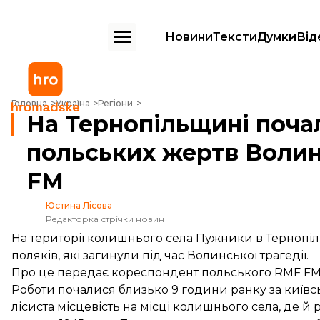
Новини
Тексти
Думки
Від
На Тернопільщині почали ексгумацію польських жертв Волинської т
Головна
Україна
Регіони
На Тернопільщині поча
польських жертв Волин
FM
Юстина Лісова
Редакторка стрічки новин
На території колишнього села Пужники в Тернопіль
поляків, які загинули під час Волинської трагедії.
Про це
передає
кореспондент польського RMF FM
Роботи почалися близько 9 години ранку за київс
лісиста місцевість на місці колишнього села, де й