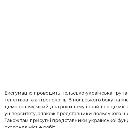
Ексгумацію проводить польсько-українська група ф
генетиків та антропологів. З польського боку на м
демократія», який два роки тому і знайшов це мі
університету, а також представники польського Інс
Також там присутні представники української фунда
охороняє місце робіт.