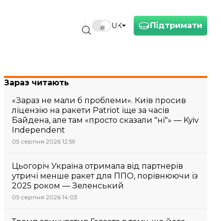
Підтримати
UK
Зараз читають
«Зараз не мали б проблеми». Київ просив
ліцензію на ракети Patriot іще за часів
Байдена, але там «просто сказали "ні"» — Kyiv
Independent
05 серпня 2026 12:59
Цьогоріч Україна отримала від партнерів
утричі менше ракет для ППО, порівнюючи із
2025 роком — Зеленський
05 серпня 2026 14:03