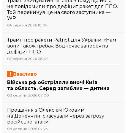
Трамп звинуватив Гегсета в тому, що його
не повідомили про дефіцит ракет для ППО.
Той перекинув це на свого заступника —
WP
06 серпня 2026 10:05
Трамп про ракети Patriot для України: «Нам
вони також треба». Водночас заперечив
дефіцит ППО
07 серпня 2026 08:02
Важливо
Війська рф обстріляли вночі Київ
та область. Серед загиблих — дитина
08 серпня 2026 07:00
Прощання з Олексієм Юковим
на Донеччині скасували через загрозу
російської атаки
08 серпня 2026 07:23