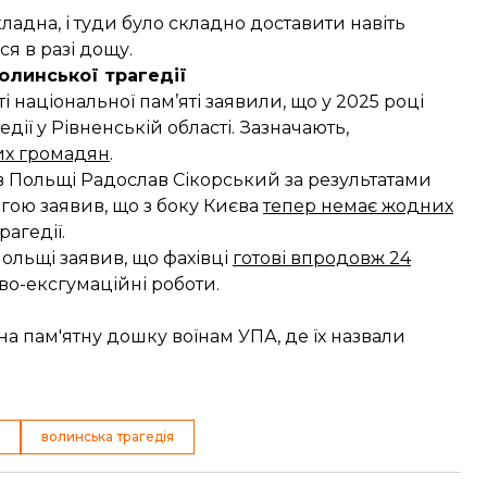
адна, і туди було складно доставити навіть
я в разі дощу.
олинської трагедії
і національної пам’яті заявили, що у 2025 році
дії у Рівненській області. Зазначають,
ких громадян
.
ав Польщі Радослав Сікорський за результатами
ігою заявив, що з боку Києва
тепер немає жодних
агедії.
Польщі заявив, що фахівці
готові впродовж 24
во-ексгумаційні роботи.
на пам'ятну дошку воїнам УПА, де їх назвали
волинська трагедія