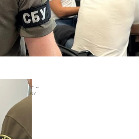
Слідчі дії
СБУ