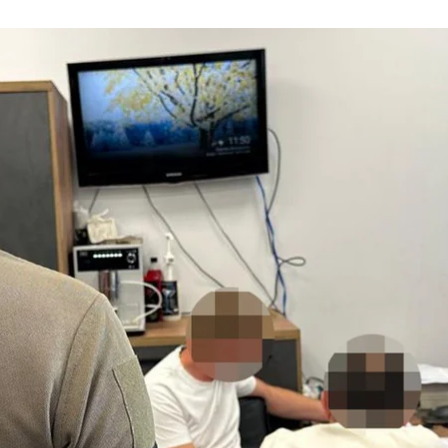
Слідчі дії
СБУ
или підозри у справі про розкрадання бюджетних ко
сному управлінні СБУ
.
ві ЛКП «Рембуд» Олегу Поліщуку, заступниці голови
алицької районної адміністрації Галині Гладяк.