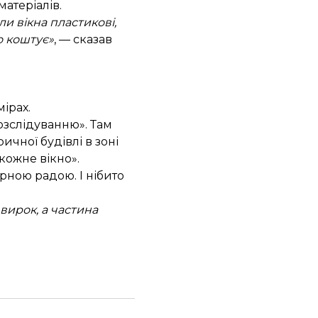
атеріалів.
и вікна пластикові,
но коштує»
, — сказав
ірах.
озслідуванню». Там
ичної будівлі в зоні
кожне вікно».
рною радою. І нібито
вирок, а частина