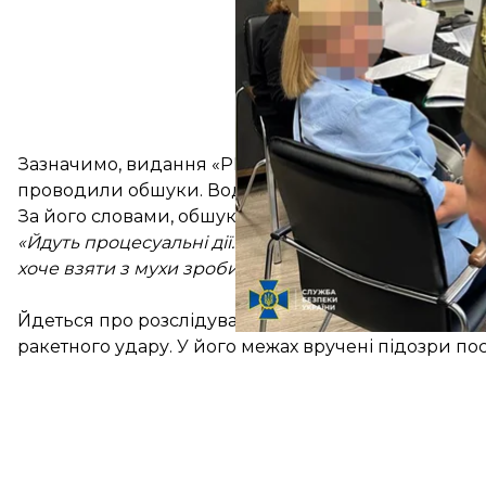
Зазначимо, видання «РБК-Україна»
повідомило
, 
проводили обшуки. Водночас міський голова Льв
За його словами, обшуків не було ні сьогодні, ні о
«Йдуть процесуальні дії. І вони тривають уже два р
хоче взяти з мухи зробити слона, і спеціально “вк
Йдеться про розслідування щодо закупівлі вікон д
ракетного удару. У його межах вручені підозри по