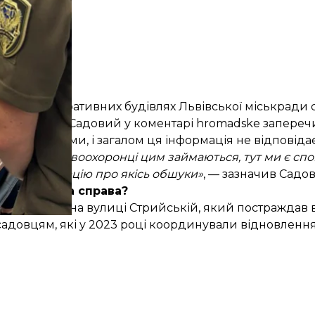
що в адміністративних будівлях Львівської міськради
ова Андрій Садовий у коментарі hromadske запереч
станніми днями, і загалом ця інформація не відповідає
оки… Хай правоохоронці цим займаються, тут ми є спок
идує” інформацію про якісь обшуки»
, — зазначив Садо
Що це за справа?
ля будинку на вулиці Стрийській, який постраждав 
садовцям, які у 2023 році координували відновлення 