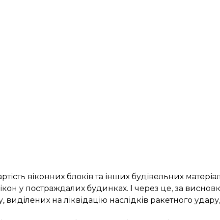
тість віконних блоків та інших будівельних матеріа
вікон у постраждалих будинках. І через це, за виснов
 виділених на ліквідацію наслідків ракетного удару,