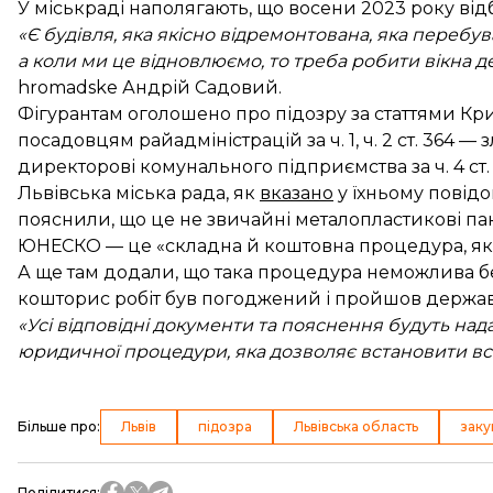
У міськраді наполягають, що восени 2023 року відб
«Є будівля, яка якісно відремонтована, яка перебу
а коли ми це відновлюємо, то треба робити вікна дер
hromadske Андрій Садовий.
Фігурантам оголошено про підозру за статтями Кр
посадовцям райадміністрацій за ч. 1, ч. 2 ст. 36
директорові комунального підприємства за ч. 4 ст.
Львівська міська рада, як
вказано
у їхньому повід
пояснили, що це не звичайні металопластикові паке
ЮНЕСКО — це «складна й коштовна процедура, яка
А ще там додали, що така процедура неможлива бе
кошторис робіт був погоджений і пройшов держав
«Усі відповідні документи та пояснення будуть над
юридичної процедури, яка дозволяє встановити вс
Більше про
:
Львів
підозра
Львівська область
заку
Поділитися
: