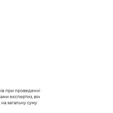
лів при проведенні
ками експертиз, він
 на загальну суму