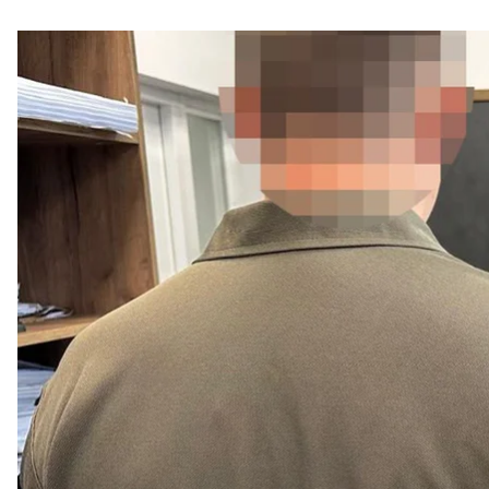
Низці посадовців райадміністрацій Львова оголос
на ліквідацію наслідків російського удару.
Про це повідомили в
Офісі генпрокурора
та в
обла
За
даними
міськради, підозри вручили керівнико
районної адміністрації Ользі Струмеляк та голові Г