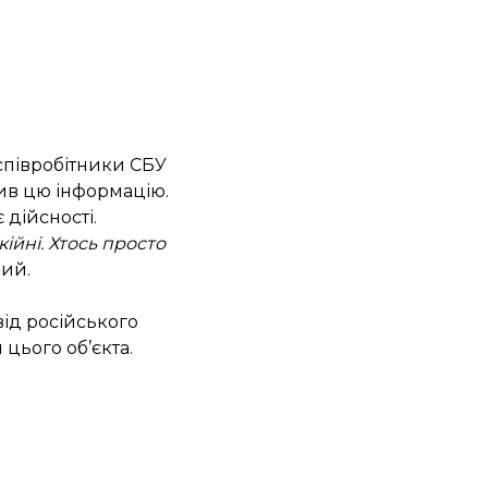
 співробітники СБУ
ив цю інформацію.
 дійсності.
ійні. Хтось просто
вий.
від російського
цього об’єкта.