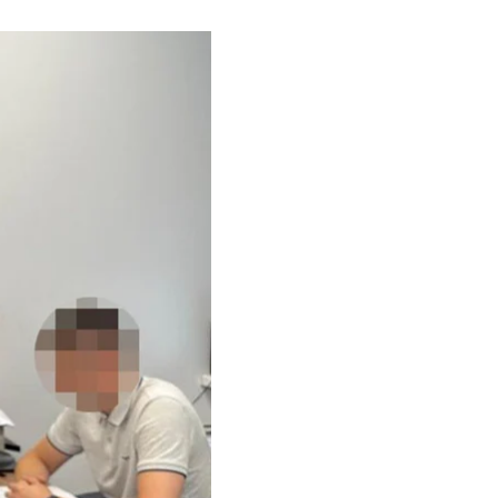
штів, виділених
 Франківської