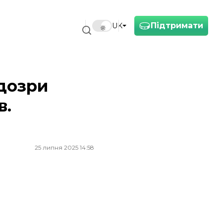
Підтримати
UK
ідозри
в.
25 липня 2025 14:58