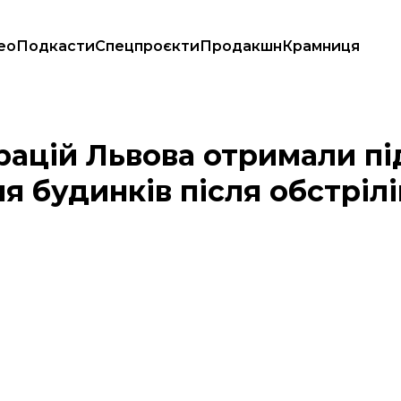
ео
Подкасти
Спецпроєкти
Продакшн
Крамниця
ідновлення будинків після обстрілів. Що відомо?
рацій Львова отримали п
я будинків після обстрілі
н