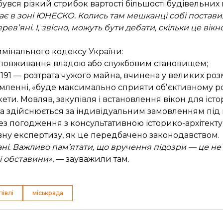
увся різкий стрибок вартості більшості будівельних м
ває в зоні ЮНЕСКО. Колись там мешканці собі поставил
евʼяні. І, звісно, можуть бути дебати, скільки це вік
имінального кодексу України:
4 — зловживання владою або службовим становищем;
 191 — розтрата чужого майна, вчинена у великих розм
омленні, «буде максимально сприяти обʼєктивному р
ти. Мовляв, закупівля і встановлення вікон для істор
 здійснюється за індивідуальним замовленням під 
з погодження з консультативною історико-архітекту
ну експертизу, як це передбачено законодавством.
ані. Важливо пам’ятати, що вручення підозри — це не 
і обставини»
, — зауважили там.
півлі
міськрада