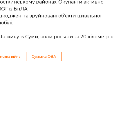
Шосткинському районах. Окупанти активно
ВОГ із БпЛА.
коджені та зруйновані об’єкти цивільної
обілі.
Як живуть Суми, коли росіяни за 20 кілометрів
нська війна
Сумська ОВА