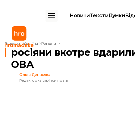
Новини
Тексти
Думки
Від
росіяни вкотре вдарили по будівлі Сумської ОВА
Головна
Україна
Регіони
росіяни вкотре вдарили
ОВА
Ольга Денисяка
Редакторка стрічки новин