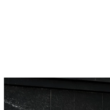
Ілюстративне фо
Війська рф знову обстріляли будівлю Сумської облас
Про це
повідомив
начальник Сумської обласної вій
За його словами, уранці 10 серпня російський без
адміністрації в центрі Сум. Внаслідок удару ніхто 