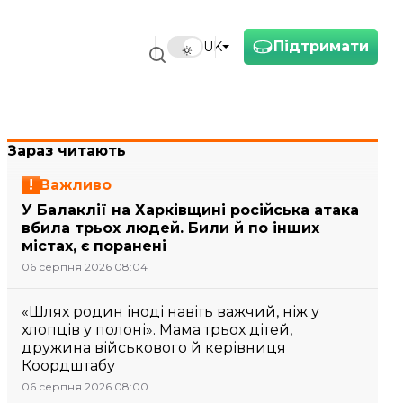
Підтримати
UK
Зараз читають
Важливо
У Балаклії на Харківщині російська атака
вбила трьох людей. Били й по інших
містах, є поранені
06 серпня 2026 08:04
«Шлях родин іноді навіть важчий, ніж у
хлопців у полоні». Мама трьох дітей,
дружина військового й керівниця
Коордштабу
06 серпня 2026 08:00