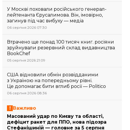
У Москві поховали російського генерал-
лейтенанта Єрусалимова. Він, імовірно,
загинув під час вибуху — медіа
06 серпня 2026 07:30
Втрачено ще понад 100 тисяч книг. росіяни
зруйнували резервний склад видавництва
BookChef
05 серпня 2026 21:09
США відновили обмін розвідданими
з Україною на попередньому рівні.
Це допомагає бити вглиб росії — Politico
06 серпня 2026 08:36
Важливо
Масований удар по Києву та області,
дефіцит ракет для ППО, нова підозра
Стефанішиній — головне за 5 серпня