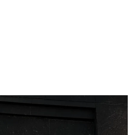
то. Сумська ОВА
ної військової адміністрації.
ськової адміністрації Олег Григоров.
пілотник вдарив по даху будівлі обласної
не постраждав.