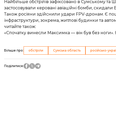
Найбільше обстрілів зафіксовано в Сумському та 
застосовували керовані авіаційні бомби, скидали 
Також росіяни здійснили удари FPV-дронам. Є пош
інфраструктури, зокрема, житлові будинки та автом
читайте також:
«Спочатку винесли Максимка — він був без ноги». 
Більше про
:
обстріли
Сумська область
російсько-украї
Поділитися
: