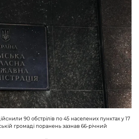
ністративній та цивільній інфраструктурі,
ували
будівлю обласної державної адміністрації
ійснили 90 обстрілів по 45 населених пунктах у 17
ській громаді поранень зазнав 66-річний