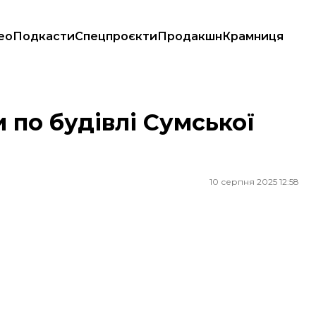
ео
Подкасти
Спецпроєкти
Продакшн
Крамниця
 по будівлі Сумської
10 серпня 2025 12:58