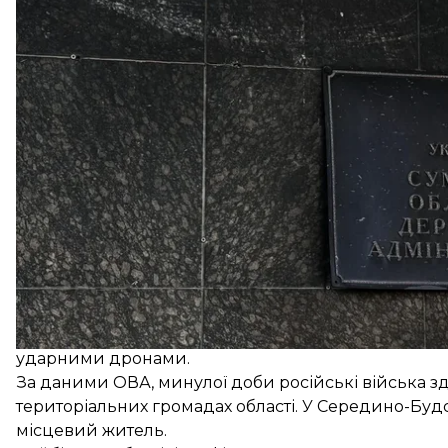
Григоров додав, що ворог систематично б’є по адмі
намагаючись тиснути та залякати людей.
Зазначимо, що 25, 26 та 30 липня росіяни
вже атак
ударними дронами.
За
даними
ОВА, минулої доби російські війська зд
територіальних громадах області. У Середино-Буд
місцевий житель.