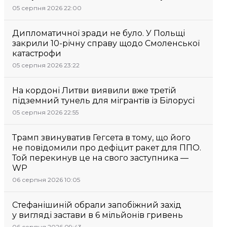
05 серпня 2026 22:00
Дипломатичної зради не було. У Польщі
закрили 10-річну справу щодо Смоленської
катастрофи
05 серпня 2026 23:22
На кордоні Литви виявили вже третій
підземний тунель для мігрантів із Білорусі
05 серпня 2026 22:55
Трамп звинуватив Гегсета в тому, що його
не повідомили про дефіцит ракет для ППО.
Той перекинув це на свого заступника —
WP
06 серпня 2026 10:05
Стефанішиній обрали запобіжний захід
у вигляді застави в 6 мільйонів гривень
06 серпня 2026 09:43