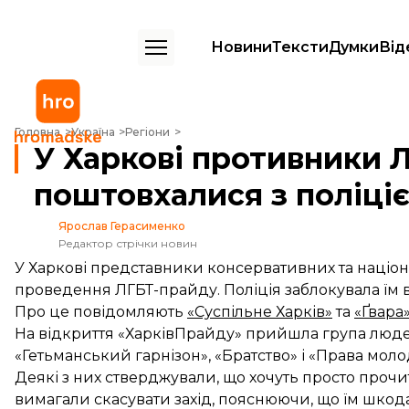
Новини
Тексти
Думки
Від
У Харкові противники ЛГБТ-прайду поштовхалися з поліцією
Головна
Україна
Регіони
У Харкові противники 
поштовхалися з поліці
Ярослав Герасименко
Редактор стрічки новин
У Харкові представники консервативних та націо
проведення ЛГБТ-прайду. Поліція заблокувала їм 
Про це повідомляють
«Суспільне Харків»
та
«Ґвара
На відкриття «ХарківПрайду» прийшла група людей
«Гетьманський гарнізон», «Братство» і «Права моло
Деякі з них стверджували, що хочуть просто прочит
вимагали скасувати захід, пояснюючи, що їм шкода г