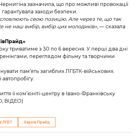
Чернигіна зазначила, що про можливі провокації
ія гарантувала заходи безпеки.
исловлюють свою позицію. Але через те, що так
Це не наш вибір, вибір цих молодиків»
, — сказала
ківПрайд»
оку триватиме з 30 по 6 вересня. У перші два дні
тренінгами, переглядом фільму та творчими
нувати пам’ять загиблих ЛГБТК-військових.
 автопробігу.
ття її ком’юніті-центру в Івано-Франківську
О, ВІДЕО)
а ЛГБТ
Харків Прайд