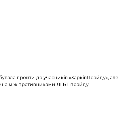
увала пройти до учасників «ХарківПрайду», але
ханина між противниками ЛГБТ-прайду