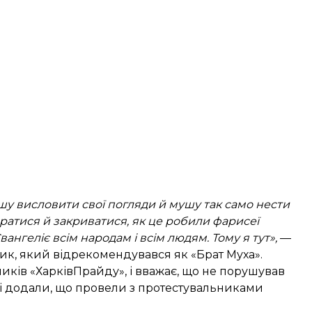
мушу висловити свої погляди й мушу так само нести
пиратися й закриватися, як це робили фарисеї
вангеліє всім народам і всім людям. Тому я тут»,
—
ик, який відрекомендувався як «Брат Муха».
сників «ХарківПрайду», і вважає, що не порушував
і додали, що провели з протестувальниками