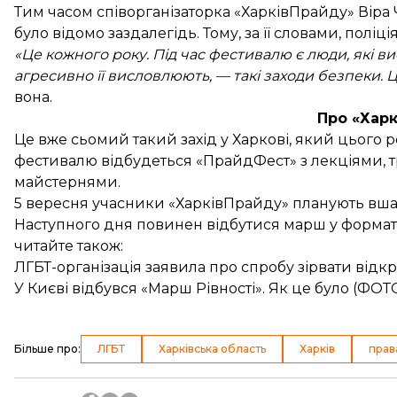
Тим часом співорганізаторка «ХарківПрайду» Віра 
було відомо заздалегідь. Тому, за її словами, поліц
«Це кожного року. Під час фестивалю є люди, які в
агресивно її висловлюють, — такі заходи безпеки. 
вона.
Про «Хар
Це вже сьомий такий захід у Харкові, який цього р
фестивалю відбудеться «ПрайдФест» з лекціями, 
майстернями.
5 вересня учасники «ХарківПрайду» планують вша
Наступного дня повинен відбутися марш у форматі
читайте також:
ЛГБТ-організація заявила про спробу зірвати відкри
У Києві відбувся «Марш Рівності». Як це було (ФОТ
Більше про
:
ЛГБТ
Харківська область
Харків
прав