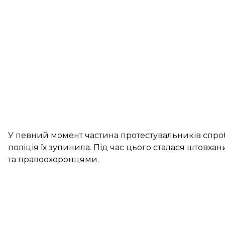
У певний момент частина протестувальників спроб
поліція їх зупинила. Під час цього сталася штов
та правоохоронцями.