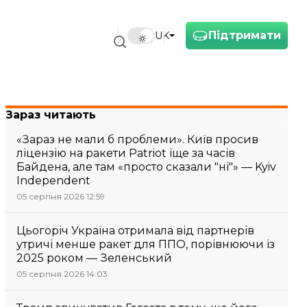
Підтримати
UK
Зараз читають
«Зараз не мали б проблеми». Київ просив
ліцензію на ракети Patriot іще за часів
Байдена, але там «просто сказали "ні"» — Kyiv
Independent
05 серпня 2026 12:59
Цьогоріч Україна отримала від партнерів
утричі менше ракет для ППО, порівнюючи із
2025 роком — Зеленський
05 серпня 2026 14:03