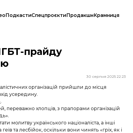
ео
Подкасти
Спецпроєкти
Продакшн
Крамниця
ЛГБТ-прайду
єю
30 серпня 2025 22:23
налістичних організацій прийшли до місця
вхід усередину.
»
.
, переважно хлопців, з прапорами організацій
дь».
ати молитву українського націоналіста, а інші
еїв та лесбійок, оскільки вони чинять «гріх, як і