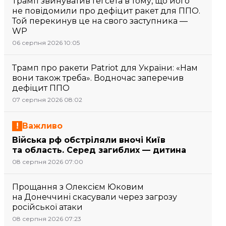
Трамп звинуватив Гегсета в тому, що його
не повідомили про дефіцит ракет для ППО.
Той перекинув це на свого заступника —
WP
06 серпня 2026 10:05
Трамп про ракети Patriot для України: «Нам
вони також треба». Водночас заперечив
дефіцит ППО
07 серпня 2026 08:02
Важливо
Війська рф обстріляли вночі Київ
та область. Серед загиблих — дитина
08 серпня 2026 07:00
Прощання з Олексієм Юковим
на Донеччині скасували через загрозу
російської атаки
08 серпня 2026 07:23