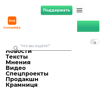
Поддержать
Поддержать
Главная
Андрей Зелинский
RU
UK
EN
Новости
Тексты
Мнения
Видео
Спецпроекты
Продакшн
Крамниця