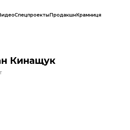
Видео
Спецпроекты
Продакшн
Крамниця
ан Кинащук
т