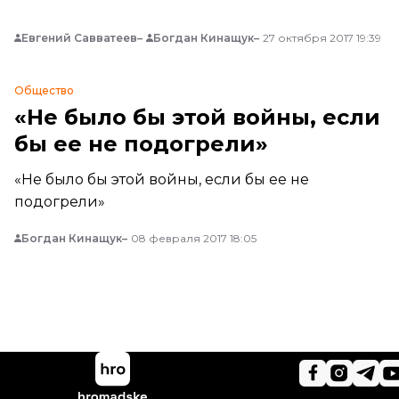
три года назад во время оккупации Славянска
Евгений Савватеев
Богдан Кинащук
27 октября 2017 19:39
(город в 130 км от Донецка, с которого началась
война на Донбассе; Славянск был под
оккупацией 3 месяца) его взяли в плен
Общество
боевики Игоря Стрелко
«Не было бы этой войны, если
бы ее не подогрели»
«Не было бы этой войны, если бы ее не
подогрели»
Богдан Кинащук
08 февраля 2017 18:05