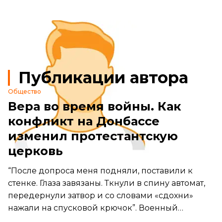
Публикации автора
Общество
Вера во время войны. Как
конфликт на Донбассе
изменил протестантскую
церковь
“После допроса меня подняли, поставили к
стенке. Глаза завязаны. Ткнули в спину автомат,
передернули затвор и со словами «сдохни»
нажали на спусковой крючок”. Военный
капеллан Геннадий Лысенко рассказывает, как