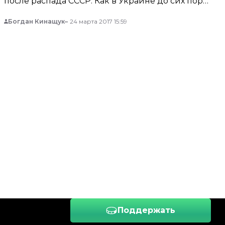
после распада СССР. Как в Украине до сих пор
действуют советские механизмы
Богдан Кинащук
24 марта 2017 15:59
русификации? Кто учит украинский язык в
Америке? И почему студентам негде
практиковаться? Об этом Громадскому
рассказал профессор Колумбийского
университета, преподаватель украинского
языка Юрий Шевчук.
Поддержать