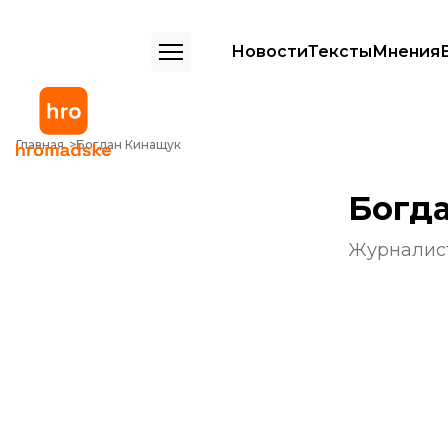
Новости
Тексты
Мнения
Главная
Богдан Кинащук
Богд
Журналис