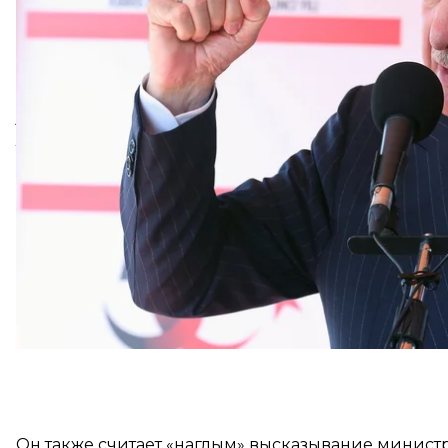
Эрдоган прокомментировал возможные переговоры
возвращался из непризнанной Турецкой Республи
мероприятиях по случаю 50-летия турецкого втор
«Откровенно говоря, мы не видим возможности н
установления равенства, при котором обе стороны 
лидер.
Он также считает «наглым» высказывание минист