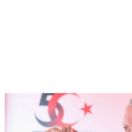
Президент Турции Реджеп Тайип Эрдоган во время праздновани
Анкаре называют «Кипрской 
Facebook / Recep
Президент Турции Реджеп Тайип Эрдоган заявил, 
Кипру, пока «обе стороны» не будут сидеть за стол
Об этом
сообщает
Anadolu.