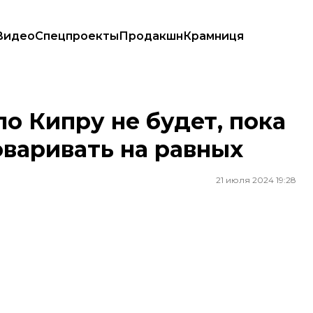
Видео
Спецпроекты
Продакшн
Крамниця
азговаривать на равных
о Кипру не будет, пока
оваривать на равных
21 июля 2024 19:28