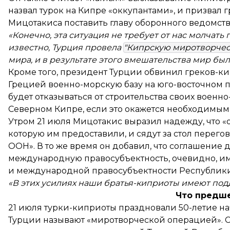
назвал турок на Кипре «оккупантами», и призвал
Мицотакиса поставить главу оборонного ведомства
«Конечно, эта ситуация не требует от нас молчать
известно, Турция провела
"Кипрскую миротворче
мира, и в результате этого вмешательства мир бы
Кроме того, президент Турции обвинил греков-ки
Грецией военно-морскую базу на юго-восточном по
будет отказываться от строительства своих военно
Северном Кипре, если это окажется необходимым
Утром 21 июля Мицотакис
выразил надежду
, что
которую им предоставили, и сядут за стол перег
ООН». В то же время он добавил, что соглашение 
международную правосубъектность, очевидно, име
и международной правосубъектности Республики
«В этих усилиях наши братья-киприоты имеют под
Что предш
21 июля турки-киприоты праздновали 50-летие на
Турции называют «миротворческой операцией». С