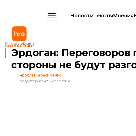
Новости
Тексты
Мнения
Эрдоган: Переговоров по Кипру не будет, пока стороны не будут р
Главная
Мир
Эрдоган: Переговоров п
стороны не будут разг
Ярослав Герасименко
редактор ленты новостей