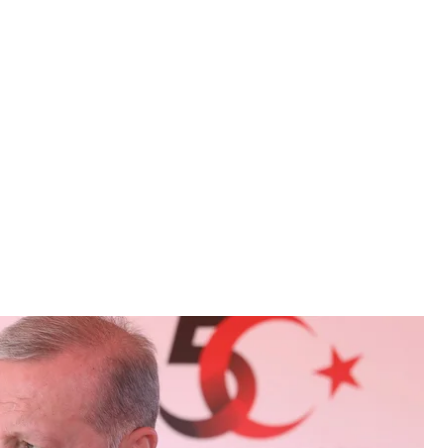
я 50-летия турецкого вторжения на Северный Кипр, которое в
миротворческой операцией»
 Tayyip Erdoğan
что не видит начала новых переговоров по
ом «как равные».