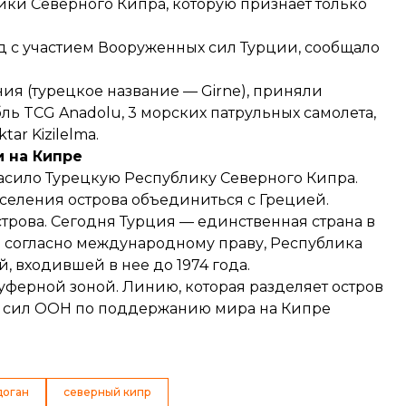
ки Северного Кипра, которую признает только
д с участием Вооруженных сил Турции,
сообщало
я (турецкое название — Girne), приняли
бль TCG Anadolu, 3 морских патрульных самолета,
ar Kizilelma.
и на Кипре
ласило Турецкую Республику Северного Кипра.
аселения острова объединиться с Грецией.
трова. Сегодня Турция — единственная страна в
о согласно международному праву, Республика
, входившей в нее до 1974 года.
буферной зоной. Линию, которая разделяет остров
ых сил ООН по поддержанию мира на Кипре
доган
северный кипр