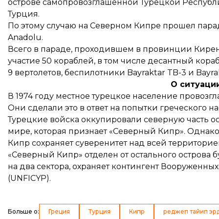
острове самопровозглашенной Турецкой Республи
Турция.
По этому случаю на Северном Кипре прошел пара
Anadolu.
Всего в параде, проходившем в провинции Кирени
участие 50 кораблей, в том числе десантный кора
9 вертолетов, беспилотники Bayraktar TB-3 и Bayrakt
О ситуаци
В 1974 году местное турецкое население провозг
Они сделали это в ответ на попытки греческого н
Турецкие войска оккупировали северную часть ос
мире, которая признает «Северный Кипр». Однак
Кипр сохраняет суверенитет над всей территорией
«Северный Кипр» отделен от остального острова 
на два сектора, охраняет контингент Вооруженн
(UNFICYP).
Больше о
:
Греция
Турция
Кипр
реджеп тайип эр