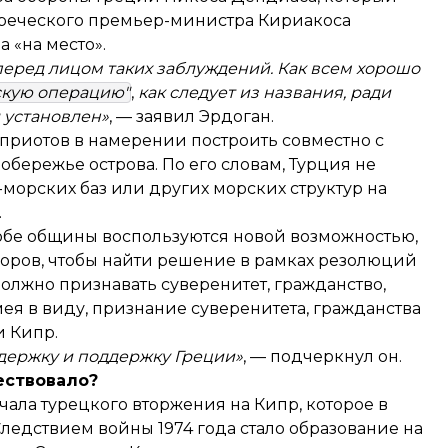
 греческого премьер-министра Кириакоса
 «на место».
 перед лицом таких заблуждений. Как всем хорошо
скую операцию"
,
как следует из названия, ради
л установлен»
, — заявил Эрдоган.
приотов в намерении построить совместно с
бережье острова. По его словам, Турция не
-морских баз или других морских структур на
.
 «обе общины воспользуются новой возможностью,
оворов, чтобы найти решение в рамках резолюций
должно признавать суверенитет, гражданство,
я в виду, признание суверенитета, гражданства
 Кипр.
держку и поддержку Греции»
, — подчеркнул он.
ествовало?
чала турецкого вторжения на Кипр, которое в
ледствием войны 1974 года стало образование на