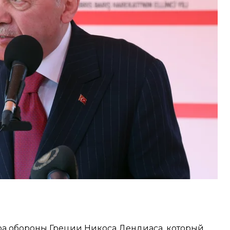
 в разговоре с журналистами, когда
ки Северного Кипра, где принимал участие в
жения на остров.
ачать новый переговорный процесс на Кипре без
сядут за стол как равные»,
— сказал турецкий
ра обороны Греции Никоса Дендиаса, который