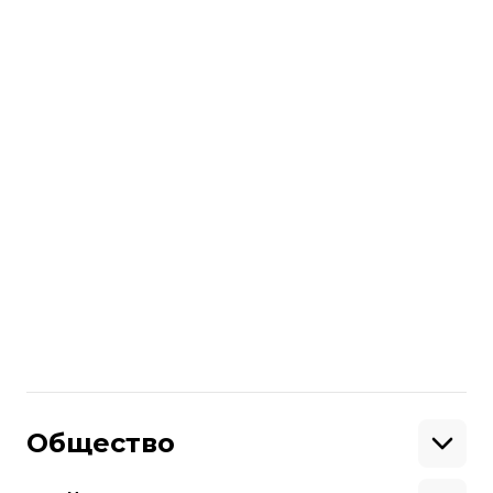
сдерживание, чтобы защитить
партнеров по НАТО в Европе.
читайте также:
В Румынии обнаружили обломки
российских «шахедов». По тревоге
ночью поднимали финские F-18.
Больше о
:
США
ракеты
владимир путин
Германия
росія
Поделиться
:
Общество
Образование