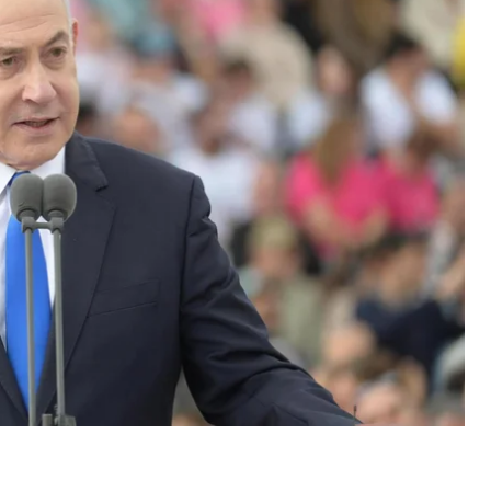
емьера.
 Галант должны принять решение «по поводу
ористической организации “Хезболла”». Ранее
оворил, что Израиль приближается
«к тому
тив “Хезболлы” и Ливана»
.
Востока пытаются предотвратить расширение
е стороны отметили, что не заинтересованы в
и остается высокой, отмечали журналисты.