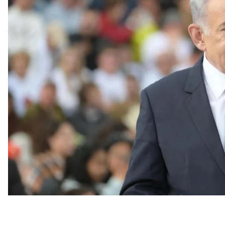
высотам со стороны Ливана.
Об этом
сообщили
в канцелярии израильского пр
Так, Нетаньяху и министр обороны Израиля Йоав
способа и сроков реагирования на действия терр
министр иностранных дел Израиля Исраэль Кац г
моменту, когда столкнется
с тотальной войной про
Тем временем дипломаты США и стран Ближнего 
войны, рассказывало издание Washington Post. Вс
расширении конфликта, но возможность эскалаци