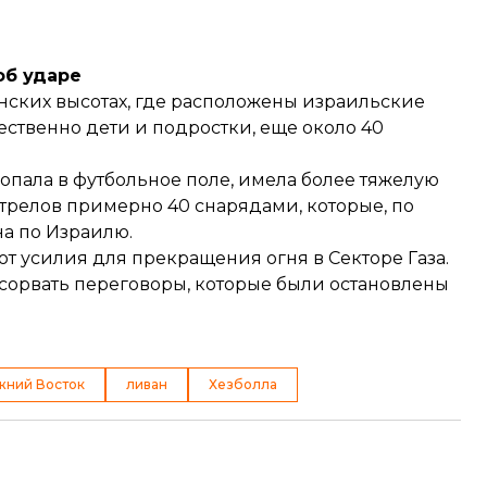
об ударе
анских высотах, где расположены израильские
ественно дети и подростки, еще около 40
попала в футбольное поле, имела более тяжелую
бстрелов примерно 40 снарядами, которые, по
а по Израилю.
т усилия для прекращения огня в Секторе Газа.
сорвать переговоры, которые были остановлены
жний Восток
ливан
Хезболла