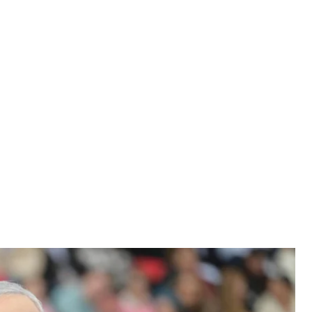
ля Биньямин Нетаньяху
amin Netanyahu
олучил от членов Кабинета министров
амской группировки «Хезболла» по Голанским