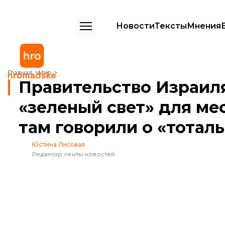
Новости
Тексты
Мнения
Правительство Израиля дало Нетаньяху «зеленый свет» для мести 
Главная
Мир
Правительство Израил
«зеленый свет» для ме
там говорили о «тотал
Юстина Лисовая
Редактор ленты новостей