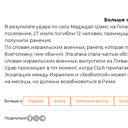
Больше 
В результате удара по селу Мадждал-Шамс на Гол
поселения, 27 июля погибли 12 человек, преимущ
получили ранения.
По словам израильских военных, ракета, которая 
боеголовку, чем обычно. Эта атака стала частью о
словам израильских военных, выпустили из Ливан
Удар произошел в тот момент, когда США прилагаю
Эскалация между Израилем и «Хезболлой» может 
на месяцы, но должны возобновиться в Риме.
Больше о
:
Израиль
война
Голанские высоты
Бли
Поделиться
: