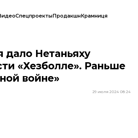
Видео
Спецпроекты
Продакшн
Крамниця
«Хезболле». Раньше там говорили о «тотальной войне»
я дало Нетаньяху
сти «Хезболле». Раньше
ьной войне»
29 июля 2024 08:24