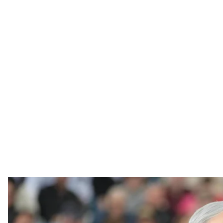
Премьер-министр Израи
Facebook / Benj
Премьер-министр Израиля Биньямин Нетаньяху п
полномочия по планированию ответа на удар исл