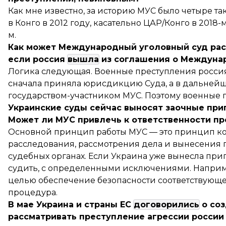
Как мне известно, за историю МУС было четыре та
в Конго в 2012 году, касательно ЦАР/Конго в 2018-
м.
Как может Международный уголовный суд рас
если россия
вышла
из соглашения о Междунар
Логика следующая. Военные преступления россия
сначала приняла юрисдикцию Суда, а в дальнейш
государством-участником МУС. Поэтому военные 
Украинские суды сейчас выносят заочные при
Может ли МУС привлечь к ответственности пр
Основной принцип работы МУС — это принцип ко
расследования, рассмотрения дела и вынесения 
судебных органах. Если Украина уже вынесла приг
судить, с определенными исключениями. Наприме
целью обеспечение безопасности соответствующе
процедура.
В мае Украина и страны ЕС
договорились
о со
рассматривать преступление агрессии россии