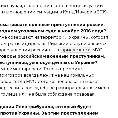
ких случая, в частности в отношении ситуации
м и в отношении ситуации в Кот-д’Ивуаре в 2019-
сматривать военные преступления россии,
одном уголовном суде в ноябре 2016 года?
не совершают на территории Украины, которая
ем ратифицировала Римский статут и является
преступления россиян — в
юрисдикции
МУС.
говоры российским военным преступникам.
еступников, уже осужденных в Украине?
мплиментарности. То есть приоритет
приговора всегда лежит на национальных
овор, тогда МУС этого же человека не может
р, если такое судебное разбирательство имело
го лица или не была соблюдена правовая
здании Спецтрибунала, который будет
 против Украины. За этим преступлением