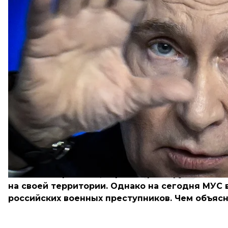
После Второй мировой войны, согласно решению
повесили, в частности, Иоахима фон Риббентроп
Германии, Эрнста Кальтенбруннера — главу Главн
генерала Хидэки Тодзио — премьер-министра Япон
военные преступления японцев в Бирме. И еще м
из Германии и Японии.
Можно ли надеяться, что путин, Шойгу, другие р
в отношении которых Международный уголовный су
наказаны? Как МУС может обеспечить неотвратим
преступников?
Об этом мы говорим с Мирославой Красноборовой
Евроюста — Агентства Европейского Союза по воп
правосудия.
Презумпция невиновности 
Госпожа Мирослава, Украина
фиксирует
много
на своей территории. Однако на сегодня МУС
российских военных преступников. Чем объяс