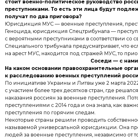
стоит военно-политическое руководство росс
преступниками. То есть эти лица будут подле
получат по два приговора?
Юрисдикция МУС — военные преступления, прест
Геноцида, юрисдикция Спецтрибунала — преступл
с вероятными преступниками в соответствии со с
Специального трибунала предусматривает, что ес
на арест МУС, находится под стражей МУС, то при
Соседи — с нами
На каком основании правоохранительные орг
к расследованию военных преступлений росси
По инициативе Украины и Литвы уже 2 марта 202
с участием более трех десятков стран, где решалс
наказания россиян за военные преступления. Пот
преступлениями с 2014 года и она знала, как важ
преступления по горячим следам.
Некоторые страны решили проводить собственное
называемой универсальной юрисдикции. Она пред
людей за военные преступления, независимо от т