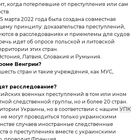
ит, когда потерпевшие от преступления или сам
ств.
 марта 2022 года была создана совместная
ющему принципу: доказательства преступлений,
зуются в расследованиях и приемлемы для судов
 речь идет об опросе польской и литовской
ерритории этих стран.
стония, Латвия, Словакия и Румыния.
кроме Венгрии?
 шесть стран и такие учреждения, как МУС,
дят расследование?
сийских военных преступлений в том или ином
ной следственной группы, но и более 20 стран.
ритории Украины, но в соответствии с нашим
УПК
не могут проводиться только украинскими
нстве случаев иностранные следственные
ств о преступлениях вместе с украинскими
р, проводит Франция.