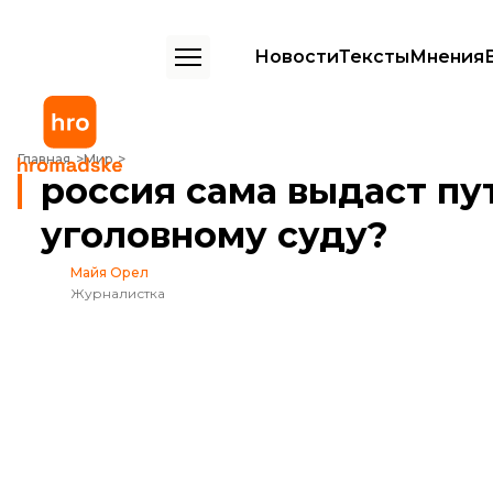
Новости
Тексты
Мнения
россия сама выдаст путина Международному уголовному суду?
Главная
Мир
россия сама выдаст п
уголовному суду?
Майя Орел
Журналистка