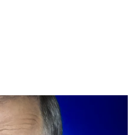
р путин
AFP via Getty Images
еступника наказали — от путина, который отдал
 армии рф, который насиловал, пытал, жёг,