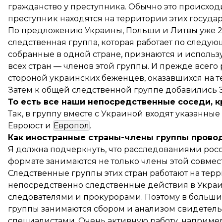
гражданство у преступника. Обычно это происход
преступник находятся на территории этих государ
По предложению Украины, Польши и Литвы уже 25
следственная группа, которая работает по следу
собранные в одной стране, признаются и исполь
всех стран — членов этой группы. И прежде всего
стороной украинских беженцев, оказавшихся на т
Затем к общей следственной группе добавились Э
То есть все наши непосредственные соседи, 
Так, в группу вместе с Украиной входят указанные
Евроюст и
Европол
.
Как иностранные страны-члены группы прово
Я должна подчеркнуть, что расследованиями рос
формате занимаются не только члены этой совмест
Следственные группы этих стран работают на тер
непосредственно следственные действия в Украи
следователями и прокурорами. Поэтому в больши
группы занимаются сбором и анализом свидетель
специалистами. Очень активную работу, наприме