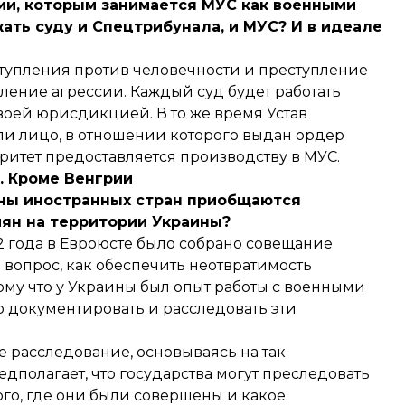
ии, которым занимается МУС как военными
жать суду и Спецтрибунала, и МУС? И в идеале
упления против человечности и преступление
ение агрессии. Каждый суд будет работать
воей юрисдикцией. В то же время Устав
ли лицо, в отношении которого выдан ордер
оритет предоставляется производству в МУС.
. Кроме Венгрии
аны иностранных стран приобщаются
ян на территории Украины?
2 года в Евроюсте было собрано совещание
я вопрос, как обеспечить неотвратимость
ому что у Украины был опыт работы с военными
но документировать и расследовать эти
 расследование, основываясь на так
полагает, что государства могут преследовать
ого, где они были совершены и какое