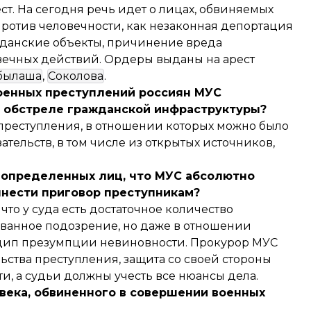
т. На сегодня речь идет о лицах, обвиняемых
против человечности, как незаконная депортация
жданские объекты, причинение вреда
ечных действий. Ордеры выданы на арест
былаша
,
Соколова
.
военных преступлений россиян МУС
и обстреле гражданской инфраструктуры?
 преступления, в отношении которых можно было
тельств, в том числе из открытых источников,
 определенных лиц, что МУС абсолютно
ынести приговор преступникам?
 что у суда есть достаточное количество
ованное подозрение, но даже в отношении
цип презумпции невиновности. Прокурор МУС
ьства преступления, защита со своей стороны
и, а судьи должны учесть все нюансы дела.
овека, обвиненного в совершении военных