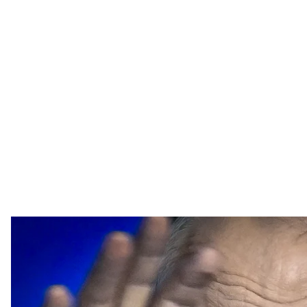
владими
Alexander NEMENOV / 
Мы хотим, чтобы каждого российского военного пр
приказ начать войну против Украины, до рядового
расстреливал гражданских.