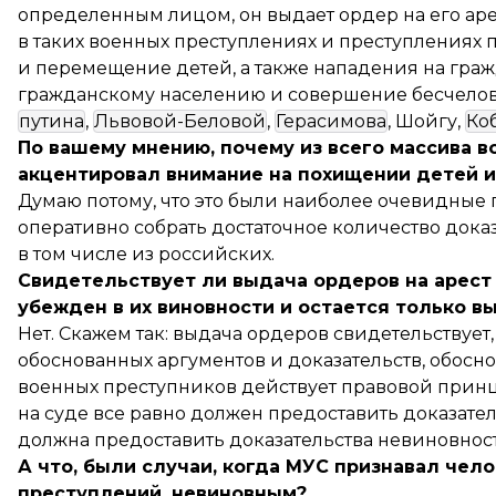
определенным лицом, он выдает ордер на его арес
в таких военных преступлениях и преступлениях 
и перемещение детей, а также нападения на гра
гражданскому населению и совершение бесчелов
путина
,
Львовой-Беловой
,
Герасимова
, Шойгу,
Ко
По вашему мнению, почему из всего массива 
акцентировал внимание на похищении детей 
Думаю потому, что это были наиболее очевидные
оперативно собрать достаточное количество доказа
в том числе из российских.
Свидетельствует ли выдача ордеров на арест
убежден в их виновности и остается только в
Нет. Скажем так: выдача ордеров свидетельствует,
обоснованных аргументов и доказательств, обосн
военных преступников действует правовой прин
на суде все равно должен предоставить доказател
должна предоставить доказательства невиновност
А что, были случаи, когда МУС признавал чел
преступлений, невиновным?