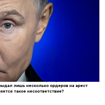
 Нюрнбергского и
Токийского
трибуналов,
а — министра иностранных дел нацистской
ого управления имперской безопасности,
ии, генерала Хэйтаро Кимуру, ответственного за
ногих других военных преступников
оссияне, совершившие военные преступления,
д в Гааге выдал ордер на арест, будут
ость наказаний для российских военных
, прокурором по связям от Украины для
росам сотрудничества в сфере уголовного
для военных преступников
численные военные преступления россиян
 выдал лишь несколько ордеров на арест
няется такое несоответствие?