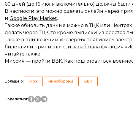
60 дней (до 16 июля включительно) должны были 
В частности, это можно сделать онлайн
через прил
и
Google Play Market
.
Также обновить данные можно в ТЦК или Центрах 
делать через ТЦК, то кроме выписки из реестра в
Также в приложении «Резерв+»
появились элект
билета или приписного, и
заработала
функция «Ис
читайте также
Миссия — пройти ВВК. Как подготовиться военн
Больше о
:
Моз
минобороны
ВВК
Поделиться
: