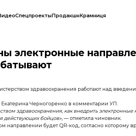
Видео
Спецпроекты
Продакшн
Крамниця
ния уже нарабатывают
ны электронные направле
абатывают
истерством здравоохранения работают над введен
 Екатерина Черногоренко в комментарии УП.
ством здравоохранения, как внедрить электронные 
для действующих бойцов»
, — отметила чиновник.
ком направлении будет QR-код, согласно которому в