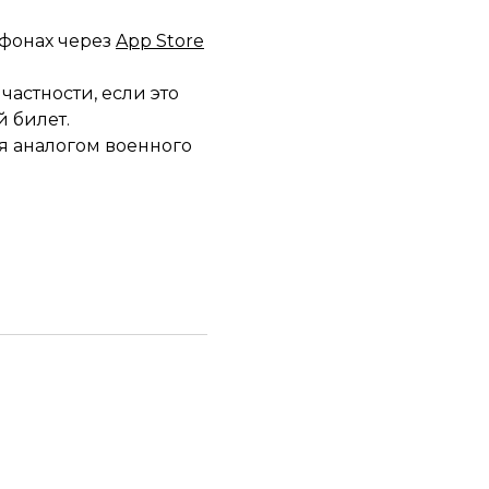
тфонах через
App Store
астности, если это
й билет.
ся аналогом военного