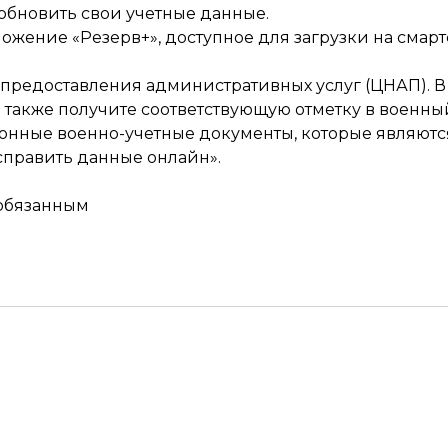
обновить свои учетные данные.
ожение «Резерв+», доступное для загрузки на смар
предоставления административных услуг (ЦНАП). В ч
ы также получите соответствующую отметку в военны
ронные
военно-учетные документы
, которые являют
править данные онлайн».
ообязанным