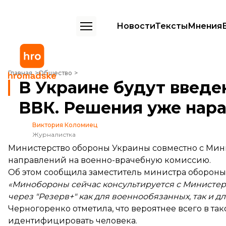
Новости
Тексты
Мнения
В Украине будут введены электронные направления на ВВК. Реше
Главная
Общество
В Украине будут введе
ВВК. Решения уже нар
Виктория Коломиец
Журналистка
Министерство обороны Украины совместно с Мин
направлений на военно-врачебную комиссию.
Об этом
сообщила
заместитель министра обороны
«Минобороны сейчас консультируется с Министер
через "Резерв+" как для военнообязанных, так и 
Черногоренко отметила, что вероятнее всего в та
идентифицировать человека.