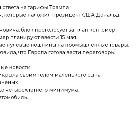
н ответа на тарифы Трампа
ы
, которые наложил президент США Дональд
овича, блок проголосует за план контрмер
мер планируют ввести 15 мая.
ые нулевые пошлины
на промышленные товары.
вила, что Европа готова вести переговоры
ые новости:
икрыла своим телом
маленького сына.
раненых.
до четырехлетнего минимума.
автомобиль
.