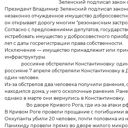
Зеленский подписал закон
Президент Владимир Зеленский подписал закон
незаконно отчужденное имущество
добросовестны
он открывает дорогу многим “резонансным застро
Согласно с предложениями депутатов, государст
истребовать имущество у добросовестного приобре
лет с даты госрегистрации права собственности.
Исключение — имущество принадлежит или прин
инфраструктуры.
россияне обстреляли Константиновку: оди
россияне 7 апреля обстреляли Константиновку в 
один человек
.
Из-за обстрелов два человека получили ранения, 
находился дома, у него осколочные ранения. Ране
однако в марте они вернулись в Константиновку.
Во дворе Кривого Рога, где из-за атаки 
В Кривом Роге провели
прощание с погибшими
в
Оккупанты убили 20 человек, почти половина из н
Панихиду провели прямо во дворе жилого микрор