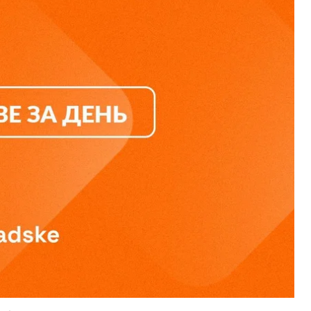
 среди раненых есть ребенок. Собрали главные
послом Украины в Нидерландах
 Костин
стал послом Украины в Нидерландах
низации по запрещению химического оружия.
кольких странах
. Среди них — Норвегия, Китай