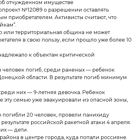
 об отчужденном имуществе
опроект №12089 о разрешении
оставлять
м приобретателям. Активисты считают, что
йкам”.
во или территориальная община не может
тателя в свою пользу, если прошло уже более 10
адлежало к объектам критической
н человек погиб, среди раненых — ребенок
Донецкой области. В результате
погиб минимум
среди них — 9-летняя девочка. Ребенок
е эту семью уже эвакуировали из опасной зоны,
рф погибли 20 человек, провели панихиду
 результате российской ракетной атаки 4 апреля.
их — дети.
айона в центре города, куда попали россияне.