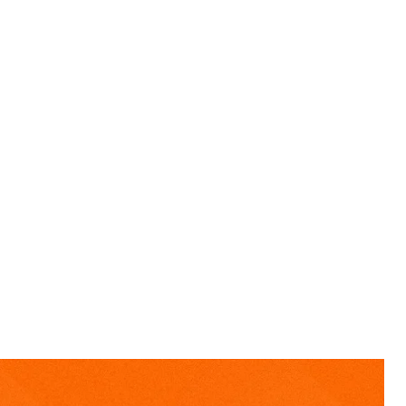
остин стал послом Украины в Нидерландах.
л закон об отчужденном имуществе. россияне