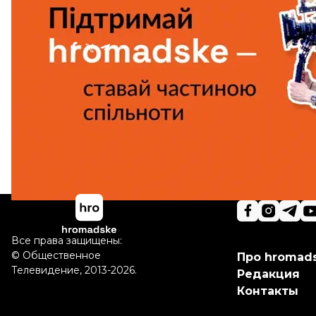
Больше о
:
главное за день
Поделиться
:
Все права защищены:
©
Общественное
Про hromad
Телевидение
,
2013-2026.
Редакция
Контакты