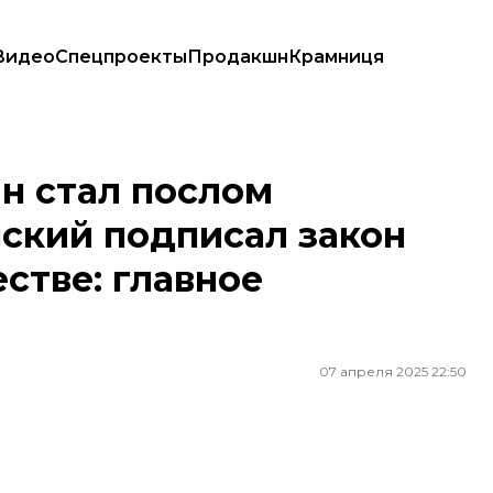
Видео
Спецпроекты
Продакшн
Крамниця
подписал закон об отчужденном имуществе: главное за 7 апреля
н стал послом
нский подписал закон
стве: главное
07 апреля 2025 22:50