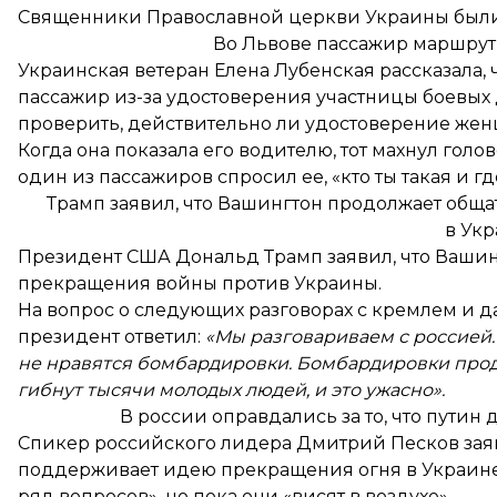
Священники Православной церкви Украины были
Во Львове пассажир маршрут
Украинская ветеран Елена Лубенская рассказала, 
пассажир из-за удостоверения
участницы боевых д
проверить, действительно ли удостоверение же
Когда она показала его водителю, тот махнул голов
один из пассажиров спросил ее, «кто ты такая и где
Трамп заявил, что Вашингтон продолжает общ
в Ук
Президент США Дональд Трамп заявил, что Ваши
прекращения войны против Украины.
На вопрос о следующих разговорах с кремлем и
президент ответил:
«Мы разговариваем с россией.
не нравятся бомбардировки. Бомбардировки про
гибнут тысячи молодых людей, и это ужасно».
В россии оправдались за то, что путин
Спикер российского лидера Дмитрий Песков заяв
поддерживает идею
прекращения огня в Украин
ряд вопросов», но пока они «висят в воздухе».