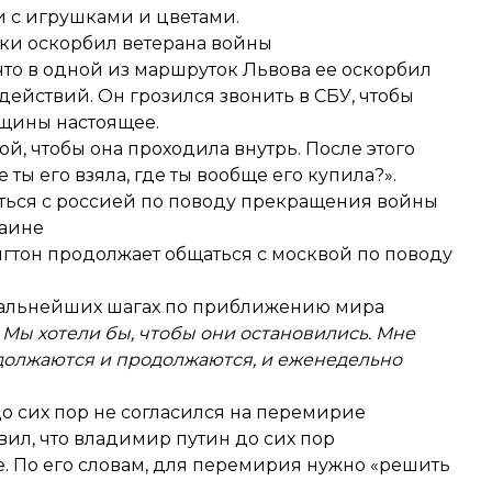
 с игрушками и цветами.
ки оскорбил ветерана войны
что в одной из маршруток Львова ее
оскорбил
ействий. Он грозился звонить в СБУ, чтобы
нщины настоящее.
ой, чтобы она проходила внутрь. После этого
 ты его взяла, где ты вообще его купила?».
аться с россией по поводу прекращения войны
раине
нгтон
продолжает общаться с москвой
по поводу
 дальнейших шагах по приближению мира
 Мы хотели бы, чтобы они остановились. Мне
должаются и продолжаются, и еженедельно
 до сих пор не согласился на перемирие
ил, что владимир путин до сих пор
е
. По его словам, для перемирия нужно «решить