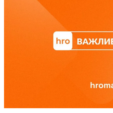
обстреляли Константиновку: один человек погиб,
новости за 7 апреля.
Экс-генпрокурор Костин стал 
Бывший генеральный прокурор Украины Андрей
и постоянным представителем Украины при Орга
Кроме того, Зеленский назначил
послов еще в нес
и Финляндия.