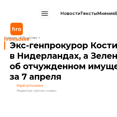
Новости
Тексты
Мнения
Экс-генпрокурор Костин стал послом в Нидерландах, а Зеленский 
Главная
Общество
Экс-генпрокурор Кости
в Нидерландах, а Зеле
об отчужденном имуще
за 7 апреля
Юрій Штокалюк
Редактор стрічки новин