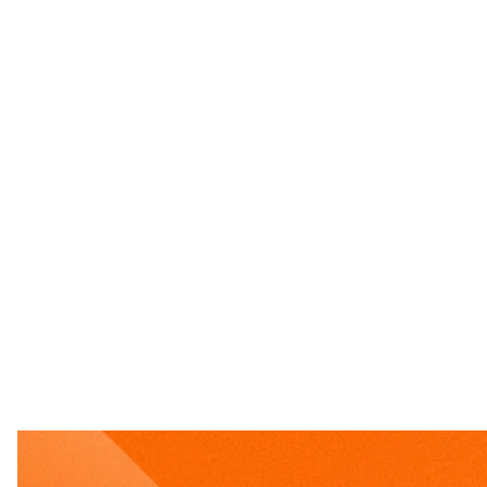
Бывший генеральный прокурор Украины Андрей К
Президент Украины Владимир Зеленский подписа