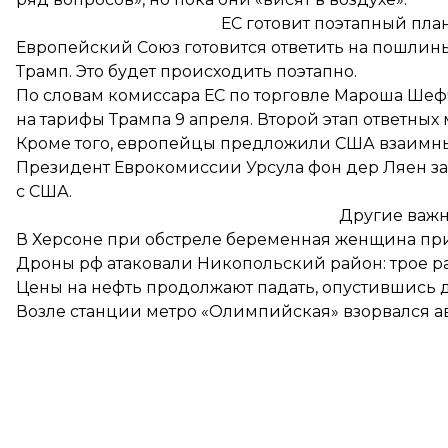
ЕС готовит поэтапный пла
Европейский Союз
готовится ответить на пошлин
Трамп. Это будет происходить поэтапно.
По словам комиссара ЕС по торговле Мароша Шефч
на тарифы Трампа 9 апреля. Второй этап ответных 
Кроме того, европейцы предложили США
взаимн
Президент Еврокомиссии Урсула фон дер Ляен зая
с США.
Другие важн
В Херсоне при обстреле беременная женщина
пр
Дроны рф
атаковали Никопольский район
: трое 
Цены на нефть
продолжают падать
, опустившись 
Возле станции метро «Олимпийская»
взорвался 