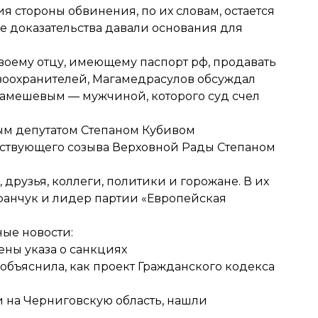
я стороны обвинения, по их словам, остается
е доказательства давали основания для
воему отцу, имеющему паспорт рф, продавать
воохранителей, Магамедрасулов обсуждал
амешевым — мужчиной, которого суд счел
ым депутатом Степаном Кубивом
ствующего созыва Верховной Рады Степаном
 друзья, коллеги, политики и горожане. В их
фанчук и лидер партии «Европейская
ные новости:
ены указа о санкциях
объяснила,
как проект Гражданского кодекса
и на Черниговскую область,
нашли