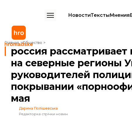
Новости
Тексты
Мнения
россия рассматривает возможность нападения на северные регио
Главная
Общество
россия рассматривает
на северные регионы У
руководителей полици
покрывании «порноофис
мая
Дарина Полішевська
Редакторка стрічки новин