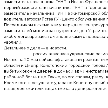
заместитель начальника ГУНП в Ивано-Франковск
первый заместитель начальника ГУНП в Тернопол
заместитель начальника ГУНП в Житомирской обл
водитель автохозяйства ГУ «Центр обслуживания
Посредником в схеме, как утверждает генпрокуро
заместителей министра внутренних дел Украины.
якобы договаривался с чиновниками о невмешател
уволили
.
Детальнее о деле —
в новости
.
россия атаковала украинские реги
Ночью на 20 мая
войска рф атаковали
реактивным
области и Днепр. Конотопский городской голова 
выбитых окон и дверей в домах и административны
районной больнице. Также, по его словам, разруш
Кроме того, в результате удара по Конотопу поги
назад
долгожительница отмечала
день рождения. 