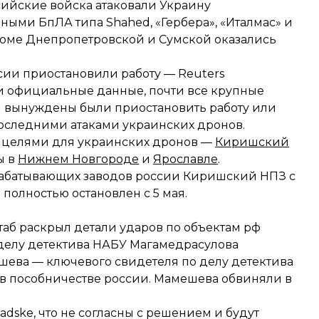
сийские войска атаковали Украину
рными БпЛА типа Shahed, «Гербера», «Италмас» и
оме Днепропетровской и Сумской оказались
сии приостановили работу — Reuters
 и официальные данные, почти все крупные
 вынуждены были приостановить работу или
 последними атаками украинских дронов.
 целями для украинских дронов —
Киришский
ы в
Нижнем Новгороде
и
Ярославле
.
рабатывающих заводов россии Киришский НПЗ с
полностью остановлен с 5 мая.
аб раскрыл детали ударов по объектам рф
 делу детектива НАБУ Магамедрасулова
шева — ключевого свидетеля
по делу детектива
в пособничестве россии. Мамешева обвиняли в
ske, что не согласны с решением и будут