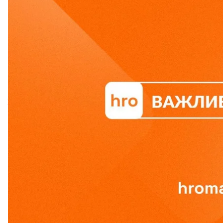
Киевском направлении и готовить мобилизацию 
«Приднестровья». Руководители территориальны
покрывании «порноофисов». Суд оправдал ключев
Магамедрасулова, обвиняемого в ложных показания
россия может планировать наступательные де
Президент Владимир Зеленский со ссылкой на раз
Беларуси, может расширить свою агрессию
на Че
участках, по его словам, Украина увеличит объем 
Также угрозу
наступления рф со стороны Беларус
Александр Сырский.