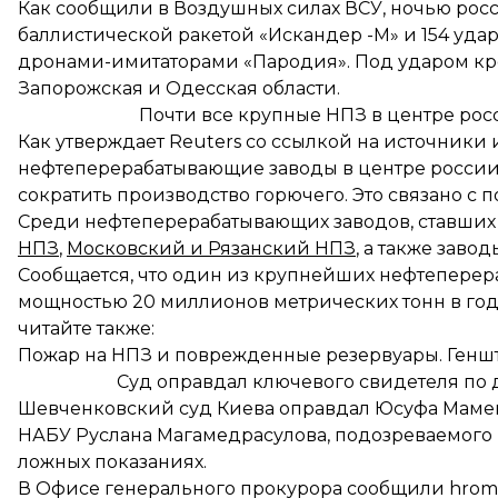
Как сообщили в Воздушных силах ВСУ, ночью рос
баллистической ракетой «Искандер
-М» и 154 уда
дронами-имитаторами «Пародия». Под ударом кр
Запорожская и Одесская области.
Почти все крупные НПЗ в центре рос
Как утверждает Reuters со ссылкой на источники
нефтеперерабатывающие заводы в центре россии
сократить производство горючего. Это связано с
Среди нефтеперерабатывающих заводов, ставших
НПЗ
,
Московский и Рязанский НПЗ
, а также завод
Сообщается, что один из крупнейших нефтепере
мощностью 20 миллионов метрических тонн в год 
читайте также:
Пожар на НПЗ и поврежденные резервуары. Геншт
Суд оправдал ключевого свидетеля по
Шевченковский суд Киева оправдал Юсуфа Маме
НАБУ Руслана Магамедрасулова,
подозреваемого 
ложных показаниях.
В Офисе генерального прокурора сообщили hromad