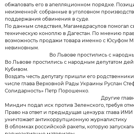
обжаловать его в апелляционном порядке. Позици
неизменной: собранные в уголовном производств
поддержания обвинения в суде.
По данным следствия, Магамедрасулов помогал с
техническую коноплю в Дагестан. По мнению пра
возможность продажи товара именно с Юсуфом М
невиновным.
Во Львове простились с народн
Во Львове
простились с народным депутатом
дей
Кубивом.
Воздать честь депутату пришли его родственники,
числе глава Верховной Рады Украины Руслан Сте
Солидарность» Петр Порошенко.
Другие глав
Миндич
подал иск
против Зеленского, требуя отм
Право на ответ и предыдущая цензура:
глава ИМИ 
уничтожает антикоррупционную журналистику
В обломках российской ракеты, которую запускал
радиоактивные материалы