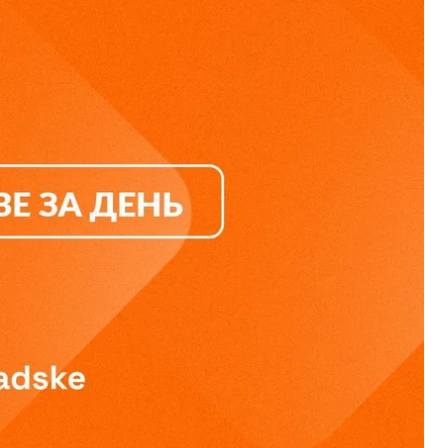
на территории так называемого
х подразделений полиции подозреваются в
ого свидетеля по делу детектива НАБУ Руслана
х. Собрали главные новости за 20 мая.
йствия на Черниговско-Киевском направлении
ведку утверждает, что армия рф, не без помощи
рниговско-Киевском направлении.
На этих
своих военных сил.
и
назвал реальной главнокомандующий ВСУ