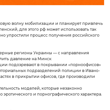
 новую волну мобилизации и планирует привлечь
ленский, для этого рф может использовать так
вно упростили процесс получения российского
верные регионы Украины — с направления
лить давление на Минск
ции подозревают в покрывании «порноофисов»
иториальных подразделений полиции в Ивано-
астях в прикрытии офисов,
где производили
тельность моделей, которые незаконно
о эротического и порнографического характера.