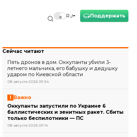
Поддержать
RU
рноофисов» — главное за 20 мая
Сейчас читают
Пять дронов в дом. Оккупанты убили 3-
летнего мальчика, его бабушку и дедушку
ударом по Киевской области
08 августа 2026 09:34
Важно
Оккупанты запустили по Украине 6
баллистических и зенитных ракет. Сбиты
только беспилотники — ПС
08 августа 2026 09:14