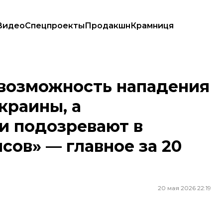
Видео
Спецпроекты
Продакшн
Крамниця
ны Украины, а руководителей полиции подозревают в покрывании «по
 возможность нападения
краины, а
и подозревают в
ов» — главное за 20
20 мая 2026 22:19