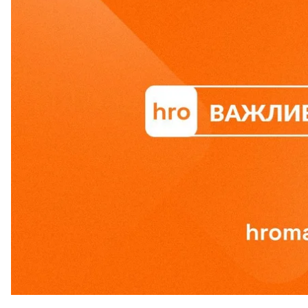
Апелляционная палата Высшего антикорсуда не
главы Офиса президента Андрея Ермака. В север
безопасности. Собрали главные новости за 21 мая.
ВАКС отклонил а
Бывший глава Офиса президента Украины Андрей
ему избрали меру пресечения в виде содержания 
140 миллионов гривен.