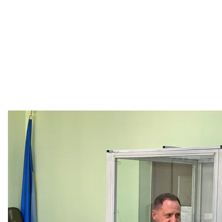
Андрей Ермак (справа) и его адвокат Игорь 
Денис Булавин