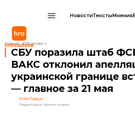
Новости
Тексты
Мнения
СБУ поразила штаб ФСБ в Херсонской области, ВАКС отклонил апел
Главная
Общество
СБУ поразила штаб ФСБ
ВАКС отклонил апелляц
украинской границе вс
— главное за 21 мая
Юлія Лаврук
Редакторка стрічки новин