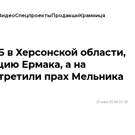
Видео
Спецпроекты
Продакшн
Крамниця
ляцию Ермака, а на украинской границе встретили прах Мельника — 
 в Херсонской области,
ию Ермака, а на
третили прах Мельника
21 мая 2026 22:25