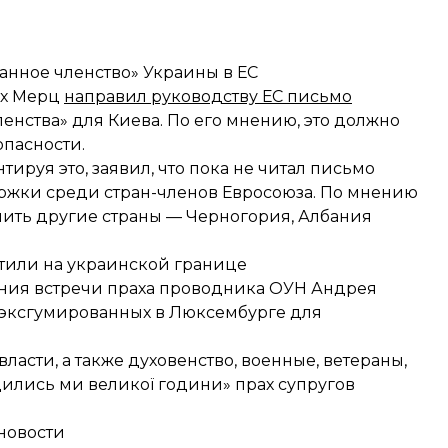
анное членство» Украины в ЕС
их Мерц
направил руководству ЕС письмо
енства» для Киева. По его мнению, это должно
опасности.
руя это, заявил, что пока не читал письмо
ержки
среди стран-членов Евросоюза. По мнению
пить другие страны — Черногория, Албания
тили на украинской границе
ния встречи праха проводника ОУН Андрея
 эксгумированных в Люксембурге для
асти, а также духовенство, военные, ветераны,
ились ми великої години» прах супругов
новости