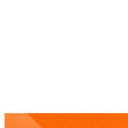
hroma
Украинские военные поразили штаб российской Ф