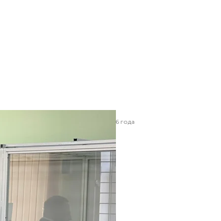
Фомин в зале ВАКС, Киев, 21 мая 2026 года
 / hromadske