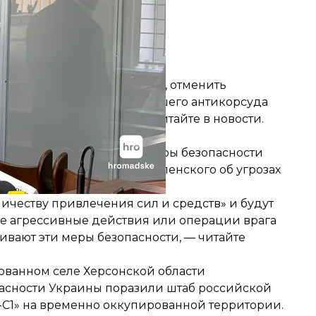
ованным и, соответственно, отменить
Апелляционная палата Высшего антикорсуда
обнее о ходе заседания —
читайте в новости
.
ивают меры безопасности
ороны
начали усиливать меры безопасности
президента Владимира Зеленского об угрозах
личеству привлечения сил и средств» и будут
 агрессивные действия или операции врага
ривают эти меры безопасности, —
читайте
ованном селе Херсонской области
пасности Украины
поразили штаб российской
С1» на временно оккупированной территории.