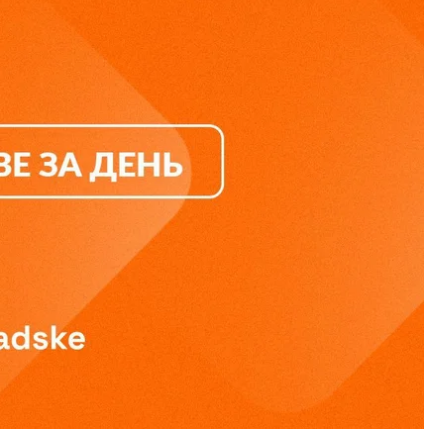
 поддержала апелляционную жалобу бывшего
ных регионах Украины начали усиливать меры
пелляцию Ермака
 Ермак обжаловал решение, согласно которому
под стражей с альтернативой залога в размере