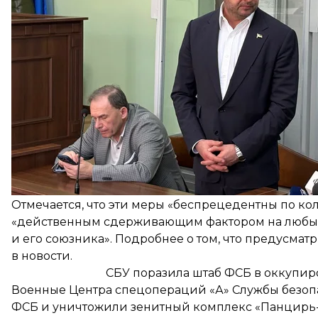
Его защита просила признать подозрение необосн
определение суда о мере пресечения. Впрочем, 
не поддержала эту апелляционную жалобу
. Подр
На севере Украины усил
Правоохранительные органы вместе с Силами об
в северных регионах
Украины на фоне заявлений 
со стороны Беларуси и Брянской области россии.
Отмечается, что эти меры «беспрецедентны по ко
«действенным сдерживающим фактором на любые
и его союзника». Подробнее о том, что предусмат
в новости
.
СБУ поразила штаб ФСБ в оккупир
Военные Центра спецопераций «А» Службы безо
ФСБ
и уничтожили зенитный комплекс «Панцирь-