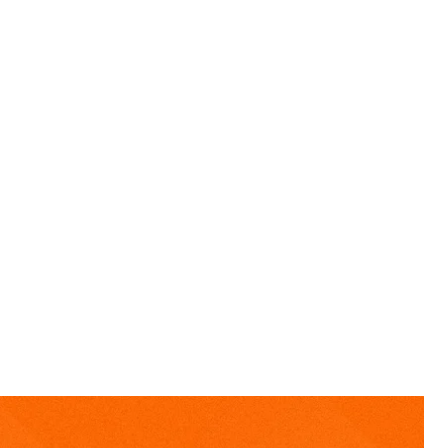
dske
СБ в оккупированном селе Херсонской области.