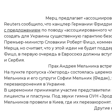
Мерц предлагает «ассоцииров
Reuters сообщило, что канцлер Германии Фридр
с предложением
по поводу «ассоциированного чл
создать для Украины существенную гарантию без
Премьер-министр Словакии Роберт Фицо, комменти
Мерца, но считает, что у этой идеи
не будет подд
Фицо, в первую очередь в Евросоюз должны всту
и Сербия.
Прах Андрея Мельника встре
На пункте пропуска «Ужгород» состоялась
церемо
Мельника и его супруги Софии
Мельник (Федак),
перезахоронения в Украине.
В церемонии принимали участие представители вл
лицеисты и пластуны. Под звуки гимна ОУН «Зрод
Мельников провели в Киев, где их перезахоронят.
Другие 