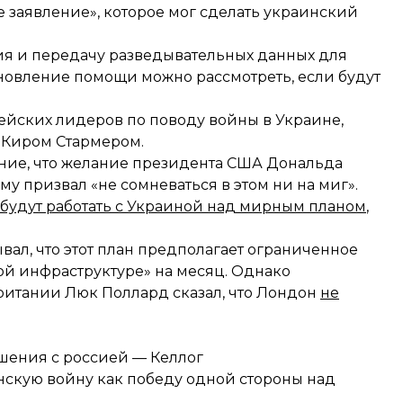
ее заявление», которое мог сделать украинский
ия и передачу разведывательных данных
для
новление помощи можно рассмотреть, если будут
ейских лидеров по поводу войны в Украине,
Киром Стармером.
ение, что желание президента США Дональда
му призвал «не сомневаться в этом ни на миг».
будут работать с Украиной над мирным планом
,
л, что этот план предполагает ограниченное
кой инфраструктуре» на месяц. Однако
ритании Люк Поллард сказал, что Лондон
не
ошения с россией — Келлог
нскую войну как победу одной стороны над