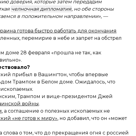
нию доверия, которые затем передадим
ткая
челночная дипломатия
, но обе стороны
игаемся в положительном направлении», —
краина готова быстро работать для окончания
ленных, перемирие в небе и запрет на обстрел
ом доме 28 февраля «прошла не так, как
вильно».
ествовало?
кий прибыл в Вашингтон, чтобы впервые
дом Трампом в Белом доме. Ожидалось, что
 ископаемых.
енским, Трампом и вице-президентом Джей
раинской войны
.
м
, а соглашение о полезных ископаемых не
ский «не готов к миру»
, но добавил, что он «может
а слова о том, что до прекращения огня с россией