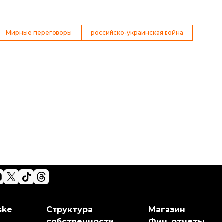
Мирные переговоры
российско-украинская война
ske
Структура
Магазин
собственности
Фин. отчеты