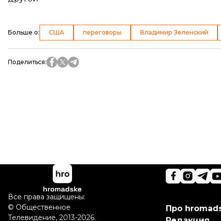
Больше о
:
США
переговоры
Владимир Зеленский
Поделиться
:
Все права защищены:
©
Общественное
Про hromad
Телевидение
,
2013-2026.
Редакция