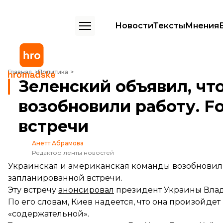
Новости
Тексты
Мнения
Зеленский объявил, что США и Украина возобновили работу. Fox у
Главная
Политика
Зеленский объявил, чт
возобновили работу. Fo
встречи
Анетт Абрамова
Редактор ленты новостей
Украинская и американская команды возобновил
запланированной встречи.
Эту встречу
анонсировал
президент Украины Вла
По его словам, Киев надеется, что она произойде
«содержательной».