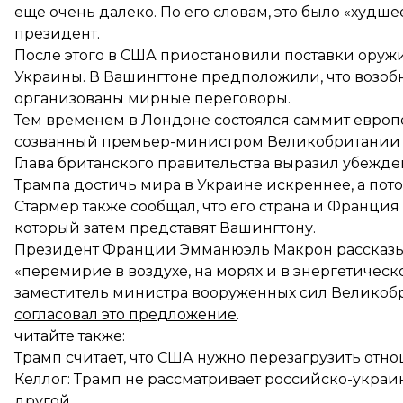
еще очень далеко. По его словам, это было «худш
президент.
После этого в США
приостановили поставки оруж
Украины. В Вашингтоне предположили, что возоб
организованы мирные переговоры.
Тем временем в Лондоне состоялся саммит европ
созванный премьер-министром Великобритании 
Глава британского правительства выразил убежд
Трампа достичь мира в Украине искреннее, а пото
Стармер также сообщал, что его страна и Франция
который затем представят Вашингтону.
Президент Франции Эмманюэль Макрон рассказыва
«перемирие в воздухе, на морях и в энергетичес
заместитель министра вооруженных сил Великоб
согласовал это предложение
.
читайте также:
Трамп считает, что США нужно перезагрузить отн
Келлог: Трамп не рассматривает российско-украи
другой