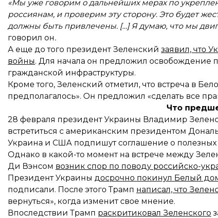
«Мы уже говорим о дальнейших мерах по укрепле
россиянам, и проверим эту сторону. Это будет жес
должны быть привлечены. […] Я думаю, что мы дв
говорил он
.
А еще до того президент Зеленский
заявил, что У
войны
. Для начала он предложил освобождение п
гражданской инфраструктуры.
Кроме того, Зеленский отметил, что встреча в Бел
предполагалось». Он предложил «сделать все пра
Что предш
28 февраля президент Украины Владимир Зеленс
встретиться с американским президентом Дональ
Украина и США подпишут соглашение о полезных
Однако в какой-то момент на встрече между Зел
Ди Вэнсом
возник спор по поводу российско-ук
Президент Украины
досрочно покинул Белый до
подписали. После этого Трамп
написал, что Зелен
вернуться», когда изменит свое мнение.
Впоследствии Трамп
раскритиковал Зеленского
з