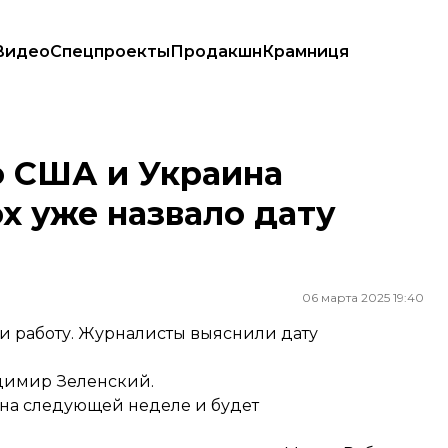
Видео
Спецпроекты
Продакшн
Крамниця
же назвало дату встречи
о США и Украина
x уже назвало дату
06 марта 2025 19:40
и работу. Журналисты выяснили дату
димир Зеленский.
т на следующей неделе и будет