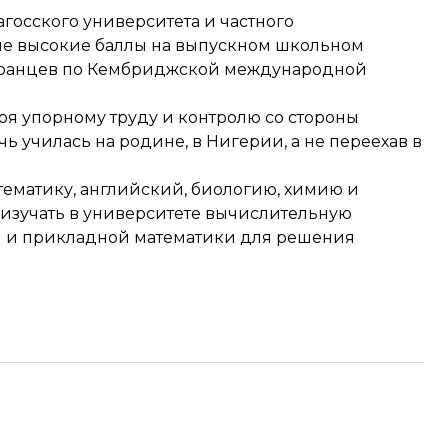
госского университета и частного
ые высокие баллы на выпускном школьном
остранцев по Кембриджской международной
аря упорному труду и контролю со стороны
ь училась на родине, в Нигерии, а не переехав в
тематику, английский, биологию, химию и
 изучать в университете вычислительную
и и прикладной математики для решения