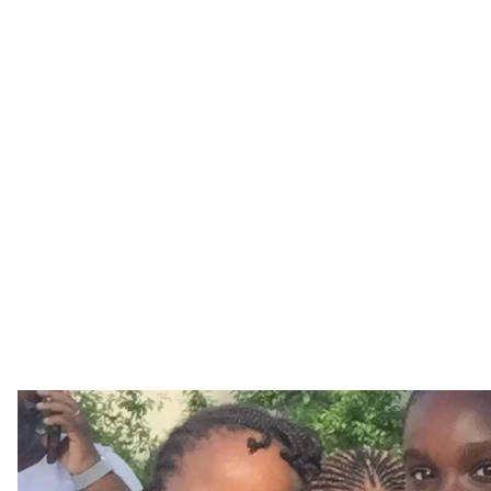
Виктори Инка-Баньо 
Victory Yinka-B
17-летняя
Виктори
Инка-Баньо из нигерийской сто
19 университетах США и Канады. Общая стоимость