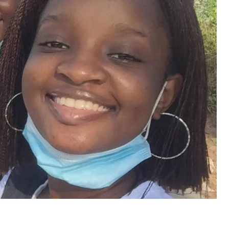
рестижных американских учебных заведениях,
ет, Гарвардский колледж, Стэнфордский
нститут, рассказала девушка
CNN
.
збирательна. Они выбирают только лучших из
ю себе, что на самом деле вступила в эти вузы.