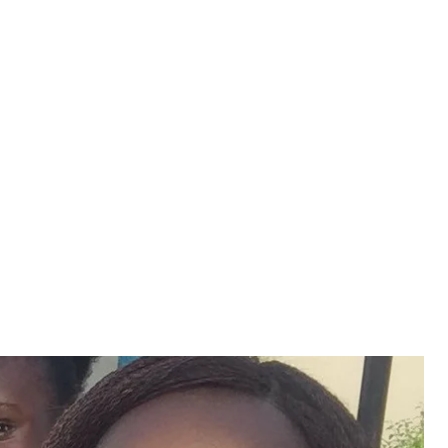
(на переднем плане)
anjo / Twitter
лицы Лагос получила право бесплатно учиться в
 всех выигранных ею стипендий составляет