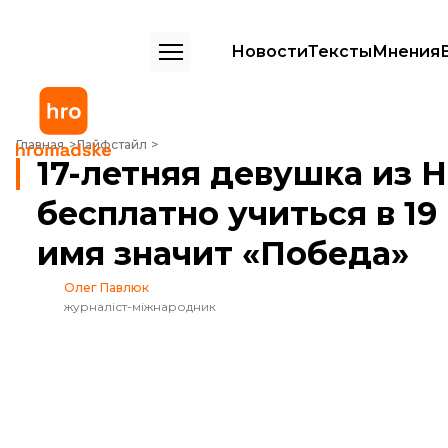
Новости
Тексты
Мнения
17-летняя девушка из Нигерии получила право бесплатно учиться в
Главная
Лайфстайл
17-летняя девушка из 
бесплатно учиться в 19
имя значит «Победа»
Олег Павлюк
журналіст-міжнародник