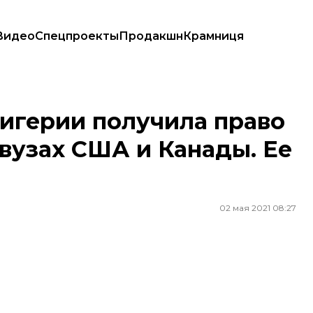
Видео
Спецпроекты
Продакшн
Крамниця
 19 вузах США и Канады. Ее имя значит «Победа»
Нигерии получила право
 вузах США и Канады. Ее
02 мая 2021 08:27