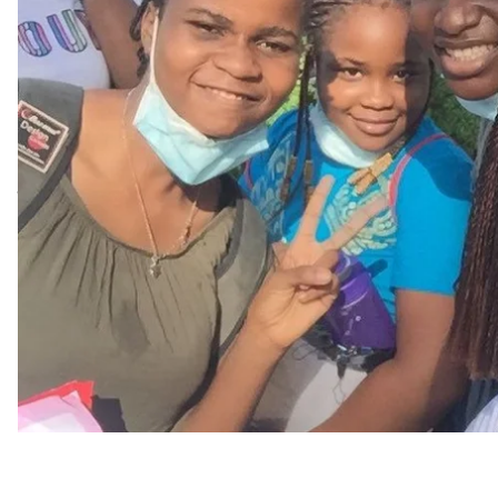
более пяти миллионов гривен.
Виктори может бесплатно учиться даже в таких п
как Йельский колледж, Принстонский университ
университет и Массачусетский технологический и
«Процедура вступления в эти заведения крайне и
лучших. Можете представить: я ежедневно напомина
Даже не верится!» —
признается Виктори.