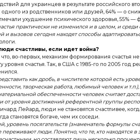
дствий для украинцев в результате российского вт
 одного из родственников или друзей, 64% — о сн
 отмечали ухудшение психического здоровья, 55% — 
астья практически не изменился и в целом, и среди
ей и вызовов сегодня находят способы адаптировать
ологи.
люди счастливы, если идет война?
что, во-первых, механизм формирования счастья не
у уровня счастья. Так, в США с 1985-го по 2005 год 
енился.
редставить как дробь, в числителе которой есть уро
ости, творческая работа, любимый человек и т.п.),
материальной обеспеченности человек считает дост
ти от уровня достижений референтной группы респо
чард Лейард, люди не становятся счастливее, когд
гда становятся богаче, чем их соседи.
й, уровень посягательств (знаменатель формулы сча
переживают люди. Понятно, что те, кто находятся в 
есчастными, но составляют лишь несколько процент