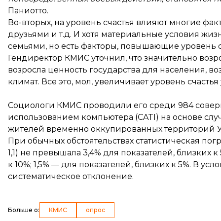
Паниотто.
Во-вторых, на уровень счастья влияют многие фа
друзьями и т.д. И хотя материальные условия жи
семьями, но есть факторы, повышающие уровень с
Гендиректор КМИС уточнил, что значительно возр
возросла ценность государства для населения, 
климат. Все это, мол, увеличивает уровень счастья
Социологи КМИС проводили его среди 984 совер
использованием компьютера (CATI) на основе сл
жителей временно оккупированных территорий Ук
При обычных обстоятельствах статистическая погр
1,1) не превышала 3,4% для показателей, близких к
к 10%; 1,5% — для показателей, близких к 5%. В у
систематическое отклонение.
Больше о
:
КМИС
опрос