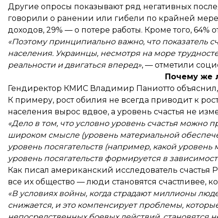
Другие опросы показывают ряд негативных после
говорили о ранении или гибели по крайней мере
доходов, 29% — о потере работы. Кроме того, 64%
«Поэтому принципиально важно, что показатель сч
населения. Украинцы, несмотря на море трудност
реальности и двигаться вперед»
, — отметили соци
Почему же 
Гендиректор КМИС Владимир Паниотто объяснил, 
К примеру, рост обилия не всегда приводит к рост
населения вырос вдвое, а уровень счастья не изм
«Дело в том, что условно уровень счастья можно п
широком смысле (уровень материальной обеспеченн
уровень посягательств (например, какой уровень 
уровень посягательств формируется в зависимос
Как писал американский исследователь счастья Ри
все их общество — люди становятся счастливее, ко
«В условиях войны, когда страдают миллионы люде
снижается, и это компенсирует проблемы, которые 
непосредственных боевых действий, становятся н