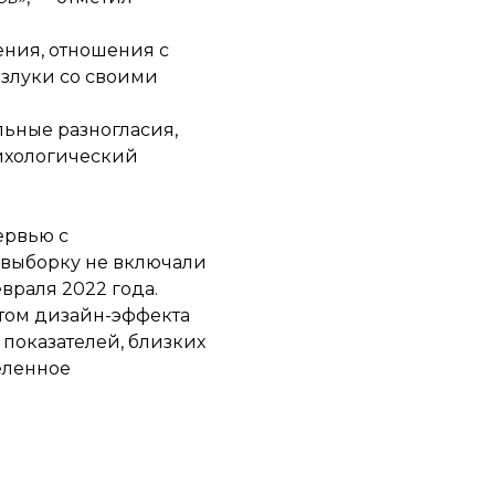
ения, отношения с
азлуки со своими
льные разногласия,
сихологический
ервью с
 выборку не включали
враля 2022 года.
етом дизайн-эффекта
я показателей, близких
деленное