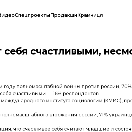
Видео
Спецпроекты
Продакшн
Крамниця
прос
 себя счастливыми, несм
чем году полномасштабной войны против россии, 70
 себя счастливыми — 16% респондентов.
о международного института социологии (КМИС), пр
не полномасштабного вторжения россии, 71% украинц
нция, что счастливее себя считают младшие и состо