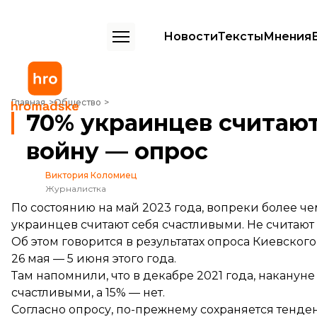
Новости
Тексты
Мнения
70% украинцев считают себя счастливыми, несмотря на войну — о
Главная
Общество
70% украинцев считают
войну — опрос
Виктория Коломиец
Журналистка
По состоянию на май 2023 года, вопреки более 
украинцев считают себя счастливыми. Не считают
Об этом
говорится
в результатах опроса Киевског
26 мая — 5 июня этого года.
Там напомнили, что в декабре 2021 года, накану
счастливыми, а 15% — нет.
Согласно опросу, по-прежнему сохраняется тенде