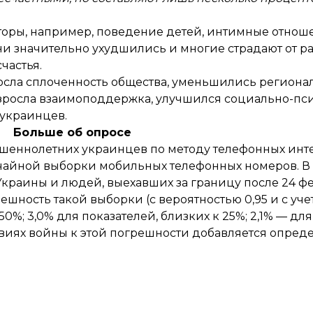
кторы, например, поведение детей, интимные отнош
зни значительно ухудшились и многие страдают от р
частья.
осла сплоченность общества, уменьшились региона
возросла взаимоподдержка, улучшился социально-п
 украинцев.
Больше об опросе
шеннолетних украинцев по методу телефонных инт
учайной выборки мобильных телефонных номеров. В
раины и людей, выехавших за границу после 24 фе
ешность такой выборки (с вероятностью 0,95 и с уч
 50%; 3,0% для показателей, близких к 25%; 2,1% — дл
словиях войны к этой погрешности добавляется опре