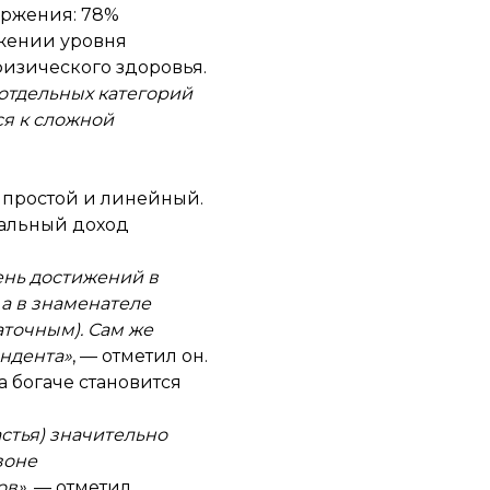
оржения: 78%
ижении уровня
физического здоровья.
 отдельных категорий
ся к сложной
 простой и линейный.
реальный доход
вень достижений в
 а в знаменателе
аточным). Сам же
ндента»
, — отметил он.
а богаче становится
стья) значительно
зоне
ов»
, — отметил