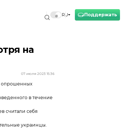
Поддержать
RU
отря на
07 июля 2023 15:36
% опрошенных
оведенного в течение
ев считали себя
ятельные украинцы.