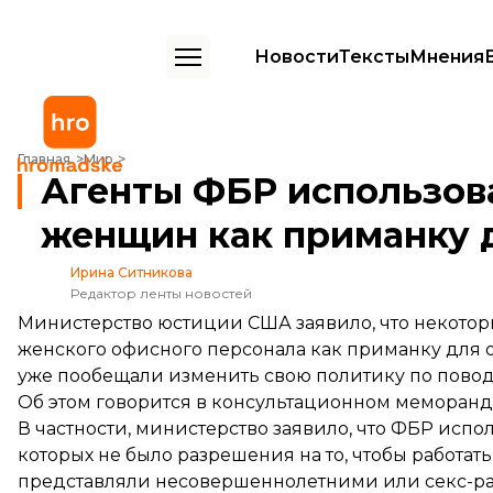
Новости
Тексты
Мнения
Агенты ФБР использовали фото своих коллег-женщин как приманк
Главная
Мир
Агенты ФБР использова
женщин как приманку 
Ирина Ситникова
Редактор ленты новостей
Министерство юстиции США заявило, что некото
женского офисного персонала как приманку для о
уже пообещали изменить свою политику по поводу
Об этом
говорится
в консультационном меморанд
В частности, министерство заявило, что ФБР испо
которых не было разрешения на то, чтобы работа
представляли несовершеннолетними или секс-р