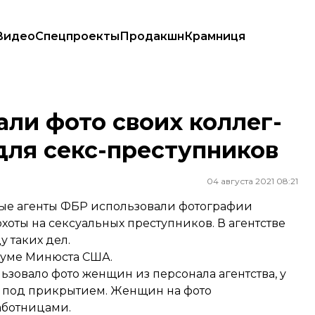
Видео
Спецпроекты
Продакшн
Крамниця
у для секс-преступников
ли фото своих коллег-
для секс-преступников
04 августа 2021 08:21
рые агенты ФБР использовали фотографии
хоты на сексуальных преступников. В агентстве
 таких дел.
уме Минюста США.
льзовало фото женщин из персонала агентства, у
ть под прикрытием. Женщин на фото
аботницами.