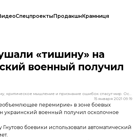
Видео
Спецпроекты
Продакшн
Крамниця
ский военный получил ранение — штаб
рушали «тишину» на
нский военный получил
Редактор ленты новостей hromadske. Считаю, что уважение к каждому, критическое мышление и признание ошибок спасут мир. Особенно люблю новости о науке и космос
15 января 2021 09:19
всеобъемлющее перемирие» в зоне боевых
ин украинский военный получил осколочное
 Гнутово боевики использовали автоматический
ет.