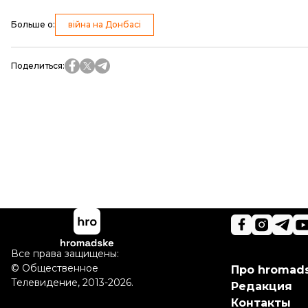
Больше о
:
війна на Донбасі
Поделиться
:
Все права защищены:
©
Общественное
Про hromad
Телевидение
,
2013-2026.
Редакция
Контакты