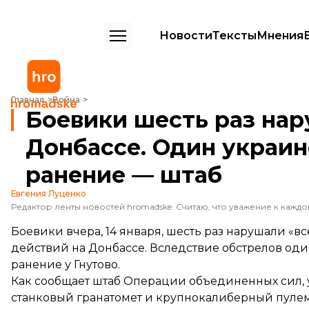
Новости
Тексты
Мнения
Боевики шесть раз нарушали «тишину» на Донбассе. Один украин
Главная
Война
Боевики шесть раз на
Донбассе. Один украи
ранение — штаб
Евгения Луценко
Боевики вчера, 14 января, шесть раз нарушали «
действий на Донбассе. Вследствие обстрелов од
ранение у Гнутово.
Как
сообщает
штаб Операции объединенных сил, у
станковый гранатомет и крупнокалиберный пулем