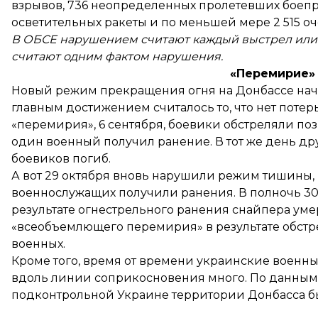
взрывов, 736 неопределенных пролетевших боепр
осветительных ракеты и по меньшей мере 2 515 о
В ОБСЕ нарушением считают каждый выстрел или 
считают одним фактом нарушения.
«Перемирие»
Новый режим прекращения огня на Донбассе
нач
главным достижением считалось то, что нет потер
«перемирия», 6 сентября, боевики
обстреляли
поз
один военный получил ранение. В тот же день др
боевиков
погиб
.
А вот 29 октября вновь
нарушили
режим тишины, 
военнослужащих получили ранения. В полночь 30 
результате огнестрельного ранения снайпера
уме
«всеобъемлющего перемирия» в результате обстр
военных.
Кроме того, время от времени украинские военны
вдоль линии соприкосновения много. По данны
подконтрольной Украине территории Донбасса б