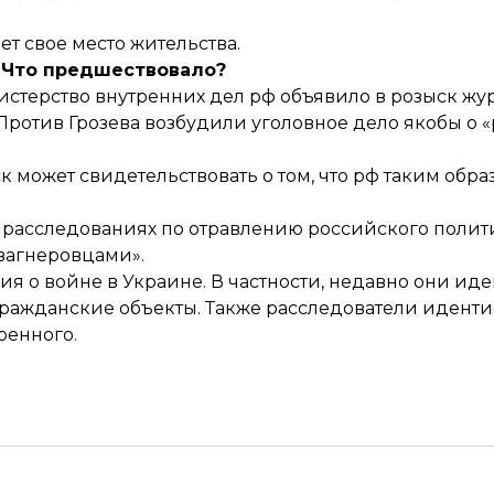
ет свое место жительства.
Что предшествовало?
истерство внутренних дел рф
объявило в розыск
жур
. Против Грозева возбудили уголовное дело якобы о
к может свидетельствовать о том, что рф таким обра
х расследованиях по отравлению российского поли
вагнеровцами»
.
ния о войне в Украине. В частности, недавно они 
 гражданские объекты. Также расследователи иден
оенного.