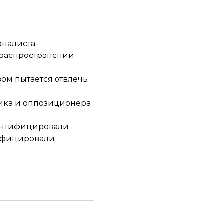
налиста-
 «распространении
зом пытается отвлечь
тика и оппозиционера
идентифицировали
тифицировали