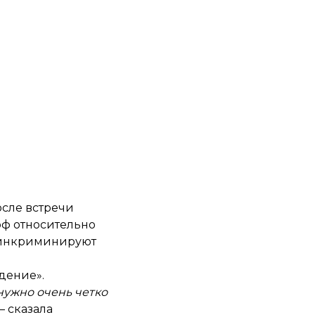
осле встречи
рф относительно
о инкриминируют
дение».
 нужно очень четко
 сказала