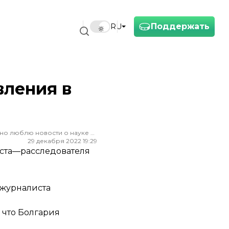
Поддержать
RU
вления в
Редактор ленты новостей hromadske. Считаю, что уважение к каждому, критическое мышление и признание ошибок спасут мир. Особенно люблю новости о науке и космос
29 декабря 2022 19:29
иста—расследователя
 журналиста
 что Болгария