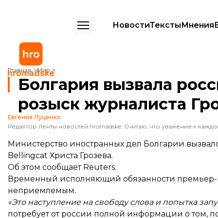
Новости
Тексты
Мнения
Болгария вызвала российского посла из-за объявления в розыск ж
Главная
Мир
Болгария вызвала росс
розыск журналиста Гр
Евгения Луценко
Министерство иностранных дел Болгарии вызвало
Bellingcat Христа Грозева.
Об этом
сообщает
Reuters.
Временный исполняющий обязанности премьер-ми
неприемлемым.
«Это наступление на свободу слова и попытка запу
потребует от россии полной информации о том, п