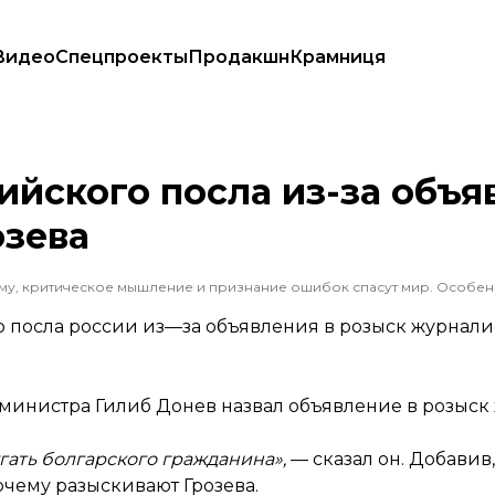
Видео
Спецпроекты
Продакшн
Крамниця
урналиста Грозева
ийского посла из-за объя
озева
 посла россии из—за объявления в розыск журнал
нистра Гилиб Донев назвал объявление в розыск
гать болгарского гражданина»,
— сказал он. Добавив,
очему разыскивают Грозева.