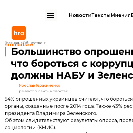
Новости
Тексты
Мнения
Большинство опрошенных украинцев считает, что бороться с кор
Главная
Общество
Большинство опрошенн
что бороться с корруп
должны НАБУ и Зелен
Ярослав Герасименко
редактор ленты новостей
54% опрошенных украинцев считают, что бороть
органы, созданные после 2014 года. Также 43% ре
президента Владимира Зеленского.
Об этом
свидетельствуют
результаты опроса, про
социологии (КМИС).