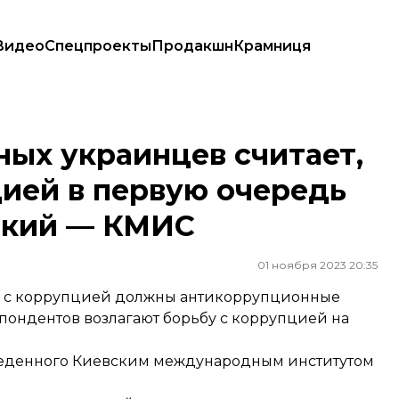
Видео
Спецпроекты
Продакшн
Крамниця
рупцией в первую очередь должны НАБУ и Зеленский — КМИС
ых украинцев считает,
цией в первую очередь
ский — КМИС
01 ноября 2023 20:35
ся с коррупцией должны антикоррупционные
спондентов возлагают борьбу с коррупцией на
веденного Киевским международным институтом