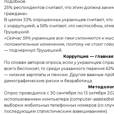
подобное.
25% респондентов считают, что этим должна заним
граждане».
В целом 33% опрошенных украинцев считают, чт
с коррупцией, а 56% считают, что неспособны, о
Грушецкий.
«Сейчас 59% украинцев все-таки склоняются к мыс
положительные изменения, поэтому не стоит гово
— подчеркнул Грушецкий.
Коррупция — главная
По словам авторов опроса, если у украинцев спр
всего беспокоят, то среди указанного перечня 63
— низкие зарплаты и пенсии. Другие важные пр
демографические риски и безработица.
Методолог
Опрос проводился с 30 сентября по 13 октября 2
использованием компьютера (computer-assistedtel
выборки мобильных телефонных номеров (со слу
последующим статистическим взвешиванием).