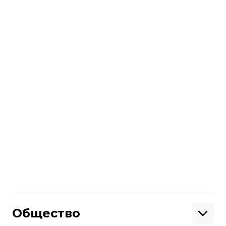
В завершение — ряд интересных
показателей, касающихся финансовых
затрат на выборах в украинский
парламент 2019 года.
Больше о
:
Верховная Рада
вибори-2019
мажоритарная система
Поделиться
:
Общество